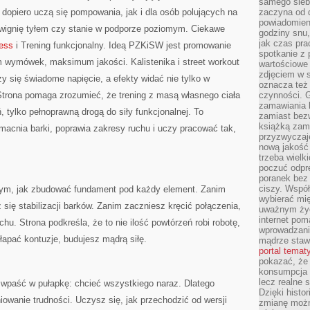
samego siebi
dopiero uczą się pompowania, jak i dla osób polujących na
zaczyna od 
powiadomieni
dźwignię tyłem czy stanie w podporze poziomym. Ciekawe
godziny snu,
jak czas pra
ness
i Trening funkcjonalny. Ideą PZKiSW jest promowanie
spotkanie z 
 wymówek, maksimum jakości. Kalistenika i street workout
wartościowe 
zdjęciem w s
zy się świadome napięcie, a efekty widać nie tylko w
oznacza też
Strona pomaga zrozumieć, że trening z masą własnego ciała
czynności. 
zamawiania k
ń, tylko pełnoprawną drogą do siły funkcjonalnej. To
zamiast bezw
książką zami
zmacnia barki, poprawia zakresy ruchu i uczy pracować tak,
przyzwyczaje
nową jakość 
trzeba wielk
poczuć odpr
poranek bez 
ciszy. Współ
ym, jak zbudować fundament pod każdy element. Zanim
wybierać mi
się stabilizacji barków. Zanim zaczniesz kręcić połączenia,
uważnym życ
internet pom
u. Strona podkreśla, że to nie ilość powtórzeń robi robotę,
wprowadzani
łapać kontuzje, budujesz mądrą siłę.
mądrze staw
portal temat
pokazać, że
konsumpcja i
lecz realne 
o wpaść w pułapkę: chcieć wszystkiego naraz. Dlatego
Dzięki histor
wanie trudności. Uczysz się, jak przechodzić od wersji
zmianę możn