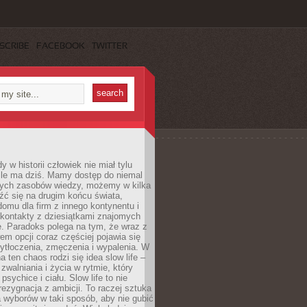
SCRIBE
FACEBOOK
TWITTER
 w historii człowiek nie miał tylu
ile ma dziś. Mamy dostęp do niemal
ych zasobów wiedzy, możemy w kilka
źć się na drugim końcu świata,
omu dla firm z innego kontynentu i
kontakty z dziesiątkami znajomych
. Paradoks polega na tym, że wraz z
m opcji coraz częściej pojawia się
ytłoczenia, zmęczenia i wypalenia. W
a ten chaos rodzi się idea slow life –
walniania i życia w rytmie, który
psychice i ciału. Slow life to nie
 rezygnacja z ambicji. To raczej sztuka
 wyborów w taki sposób, aby nie gubić