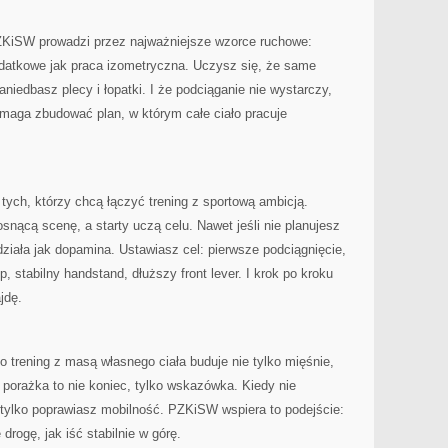
PZKiSW prowadzi przez najważniejsze wzorce ruchowe:
odatkowe jak praca izometryczna. Uczysz się, że same
aniedbasz plecy i łopatki. I że podciąganie nie wystarczy,
pomaga zbudować plan, w którym całe ciało pracuje
tych, którzy chcą łączyć trening z sportową ambicją.
rosnącą scenę, a starty uczą celu. Nawet jeśli nie planujesz
działa jak dopamina. Ustawiasz cel: pierwsze podciągnięcie,
, stabilny handstand, dłuższy front lever. I krok po kroku
jdę.
 trening z masą własnego ciała buduje nie tylko mięśnie,
e porażka to nie koniec, tylko wskazówka. Kiedy nie
ylko poprawiasz mobilność. PZKiSW wspiera to podejście:
drogę, jak iść stabilnie w górę.