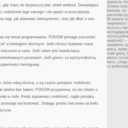
wsparcia, kt
ć, gdy masz do dyspozycji plac street workout. Dowiadujesz
Zmiana trybu
bardziej, ni
obić codziennie tego samego i nie wpaść w przeciążenia.
pozostaje py
 na nogi, jak planować intensywność, oraz jak dbać o sen.
W świecie ni
niepewności 
wszyscy będ
wymagającej
można jedna
wia się temat programowania. PZKiSW pomaga zrozumieć
uważność – 
ucie” a treningiem ułożonym. Jeśli chcesz budować masę
świadome zje
pracy, wyłąc
ćwiczenia w serie. Jeśli celem jest twarda baza,
małe gesty, 
ontrolowanych przerwach. Jeśli gonisz za wytrzymałością,
jakość życia
temu, czego
 pojemności treningowej.
co podsuwaj
h, które robią różnicę, a są często pomijane: mobilność.
ak telefon bez baterii. PZKiSW przypomina, że nie chodzi o
bodę w ciele. Kiedy poprawiasz mobilność, nagle pompka
ło przestaje się buntować. Dodając proste ćwiczenia na barki,
tyczne.