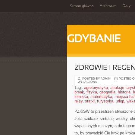
Archiwum
Daty
Strona główna
GDYBANIE
ZDROWIE I REGE
POSTED BY ADMIN
POSTED ON
WYŁĄCZONA
Tagi:
agroturystyka
,
atrakcje tury
break
,
fizyka
,
geografia
,
historia
,
h
lotniska
,
matematyka
,
miejsca his
rejsy
,
statki
,
turystyka
,
urlop
,
waka
PZKiSW to przestrzeń stworzone dl
Jeśli szukasz rzetelnej wiedzy, 
wypasionych maszyn, a do tego ma
to, by prowadzić Cię krok po kroku