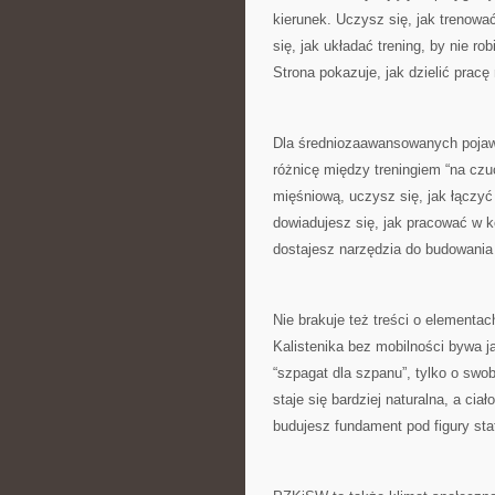
kierunek. Uczysz się, jak trenowa
się, jak układać trening, by nie r
Strona pokazuje, jak dzielić pracę
Dla średniozaawansowanych poja
różnicę między treningiem “na cz
mięśniową, uczysz się, jak łączyć 
dowiadujesz się, jak pracować w k
dostajesz narzędzia do budowania
Nie brakuje też treści o elementac
Kalistenika bez mobilności bywa j
“szpagat dla szpanu”, tylko o swo
staje się bardziej naturalna, a cia
budujesz fundament pod figury sta