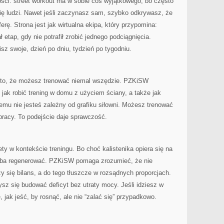
ści: street workout ma w sobie coś wyjątkowego, bo często
gię ludzi. Nawet jeśli zaczynasz sam, szybko odkrywasz, że
rę. Strona jest jak wirtualna ekipa, który przypomina:
etap, gdy nie potrafił zrobić jednego podciągnięcia.
sz swoje, dzień po dniu, tydzień po tygodniu.
t to, że możesz trenować niemal wszędzie. PZKiSW
 jak robić trening w domu z użyciem ściany, a także jak
temu nie jesteś zależny od grafiku siłowni. Możesz trenować
pracy. To podejście daje sprawczość.
ety w kontekście treningu. Bo choć kalistenika opiera się na
rzeba regenerować. PZKiSW pomaga zrozumieć, że nie
y się bilans, a do tego tłuszcze w rozsądnych proporcjach.
zysz się budować deficyt bez utraty mocy. Jeśli idziesz w
 jak jeść, by rosnąć, ale nie “zalać się” przypadkowo.