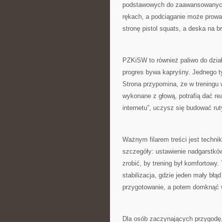
podstawowych do zaawansowanych
rękach, a podciąganie może prowa
stronę pistol squats, a deska na 
PZKiSW to również paliwo do dział
progres bywa kapryśny. Jednego t
Strona przypomina, że w treningu 
wykonane z głową, potrafią dać re
internetu”, uczysz się budować r
Ważnym filarem treści jest techn
szczegóły: ustawienie nadgarstków
zrobić, by trening był komfortowy
stabilizacja, gdzie jeden mały błą
przygotowanie, a potem domknąć 
Dla osób zaczynających przygodę