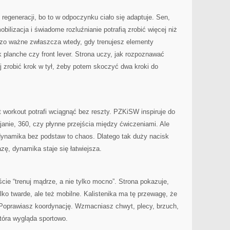
regeneracji, bo to w odpoczynku ciało się adaptuje. Sen,
obilizacja i świadome rozluźnianie potrafią zrobić więcej niż
rdzo ważne zwłaszcza wtedy, gdy trenujesz elementy
k planche czy front lever. Strona uczy, jak rozpoznawać
ej zrobić krok w tył, żeby potem skoczyć dwa kroki do
t workout potrafi wciągnąć bez reszty. PZKiSW inspiruje do
janie, 360, czy płynne przejścia między ćwiczeniami. Ale
dynamika bez podstaw to chaos. Dlatego tak duży nacisk
zę, dynamika staje się łatwiejsza.
cie “trenuj mądrze, a nie tylko mocno”. Strona pokazuje,
tylko twarde, ale też mobilne. Kalistenika ma tę przewagę, że
Poprawiasz koordynację. Wzmacniasz chwyt, plecy, brzuch,
która wygląda sportowo.