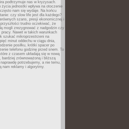
óra podtrzymuje nas w kryzysach.
 życia jednostki wpływa na otoczenie
ż często nam się wydaje. Na końcu
tanie: czy slow life jest dla każdego?
erównych szans, presji ekonomicznej i
przyszłości trudno oczekiwać, że
ą mogli zrezygnować z nadgodzin czy
 pracy. Nawet w takich warunkach
k szukać mikroprzestrzeni na
pięć minut oddechu w ciągu dnia,
dzenie posiłku, krótki spacer po
zenie telefonu godzinę przed snem. To
które z czasem układają się w nową
, bardziej zrównoważoną i bliższą
 naprawdę potrzebujemy, a nie temu,
ą nam reklamy i algorytmy.