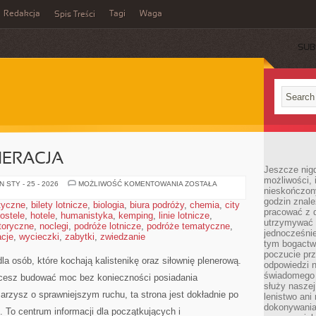
Redakcja
Tagi
Waga
Spis Treści
SUB
NERACJA
Jeszcze nigdy
możliwości, 
ZDROWIE
 STY - 25 - 2026
MOŻLIWOŚĆ KOMENTOWANIA
ZOSTAŁA
nieskończon
I
REGENERACJA
godzin znale
styczne
,
bilety lotnicze
,
biologia
,
biura podróży
,
chemia
,
city
pracować z d
ostele
,
hotele
,
humanistyka
,
kemping
,
linie lotnicze
,
utrzymywać 
toryczne
,
noclegi
,
podróże lotnicze
,
podróże tematyczne
,
jednocześnie
cje
,
wycieczki
,
zabytki
,
zwiedzanie
tym bogactwe
poczucie prz
a osób, które kochają kalistenikę oraz siłownię plenerową.
odpowiedzi n
świadomego z
chcesz budować moc bez konieczności posiadania
służy naszej 
rzysz o sprawniejszym ruchu, ta strona jest dokładnie po
lenistwo ani
dokonywania
. To centrum informacji dla początkujących i