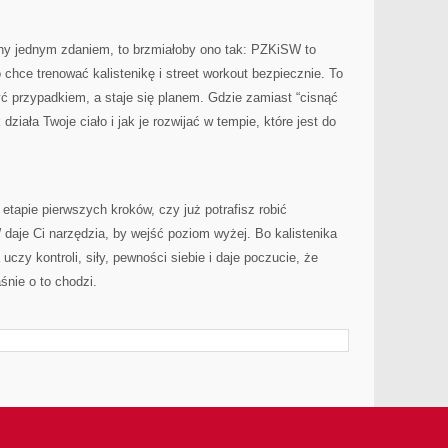
ony jednym zdaniem, to brzmiałoby ono tak: PZKiSW to
o chce trenować kalistenikę i street workout bezpiecznie. To
być przypadkiem, a staje się planem. Gdzie zamiast “cisnąć
ziała Twoje ciało i jak je rozwijać w tempie, które jest do
 etapie pierwszych kroków, czy już potrafisz robić
je Ci narzędzia, by wejść poziom wyżej. Bo kalistenika
a uczy kontroli, siły, pewności siebie i daje poczucie, że
śnie o to chodzi.