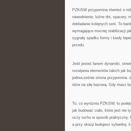
PZKiSW przypomina również o roli 
nawodnienie, luźne dni, spacery, m
dokładanie kolejnych serii. To ba
wymagające mocnej stabilizacji ja
sygnały spadku formy i kiedy lepi
przodu.
Jeśli jesteś fanem dynamiki, stree
rozwijania elementów takich jak bu
jednocześnie strona przypomina: 
idzie na siłę bazową. Gdy masz ba
To, co wyróżnia PZKiSW, to podejś
jak budować ciało, które jest nie 
uczy ruchu w sposób praktyczny. 
a przy okazji budujesz sylwetkę, 