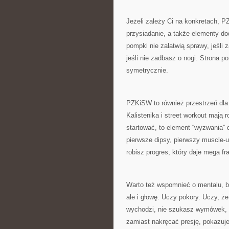
Jeżeli zależy Ci na konkretach, 
przysiadanie, a także elementy d
pompki nie załatwią sprawy, jeśli z
jeśli nie zadbasz o nogi. Strona 
symetrycznie.
PZKiSW to również przestrzeń dla 
Kalistenika i street workout mają 
startować, to element “wyzwania” 
pierwsze dipsy, pierwszy muscle-up
robisz progres, który daje mega fra
Warto też wspomnieć o mentalu, bo
ale i głowę. Uczy pokory. Uczy, ż
wychodzi, nie szukasz wymówek, t
zamiast nakręcać presję, pokazuje 