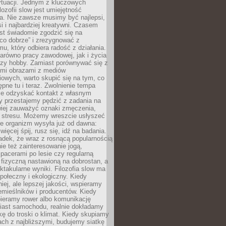
ytuacji. Jednym z kluczowych
lozofii slow jest umiejętność
a. Nie zawsze musimy być najlepsi,
si i najbardziej kreatywni. Czasem
est świadomie zgodzić się na
co dobrze” i zrezygnować z
mu, który odbiera radość z działania.
arówno pracy zawodowej, jak i życia
czy hobby. Zamiast porównywać się z
ymi obrazami z mediów
owych, warto skupić się na tym, co
tępne tu i teraz. Zwolnienie tempa
e odzyskać kontakt z własnym
y przestajemy pędzić z zadania na
wiej zauważyć oznaki zmęczenia,
y stresu. Możemy wreszcie usłyszeć
re organizm wysyła już od dawna:
więcej śpij, rusz się, idź na badania.
adek, że wraz z rosnącą popularnością
nie też zainteresowanie jogą,
pacerami po lesie czy regularną
fizyczną nastawioną na dobrostan, a
ektakularne wyniki. Filozofia slow ma
połeczny i ekologiczny. Kiedy
ej, ale lepszej jakości, wspieramy
emieślników i producentów. Kiedy
bieramy rower albo komunikację
iast samochodu, realnie dokładamy
kę do troski o klimat. Kiedy skupiamy
jach z najbliższymi, budujemy siatkę