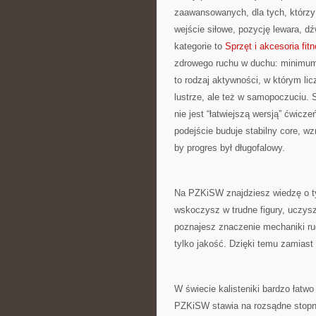
zaawansowanych, dla tych, którzy 
wejście siłowe, pozycję lewara, 
kategorie to
Sprzęt i akcesoria fit
zdrowego ruchu w duchu: minimum
to rodzaj aktywności, w którym lic
lustrze, ale też w samopoczuciu. 
nie jest “łatwiejszą wersją” ćwicze
podejście buduje stabilny core, w
by progres był długofalowy.
Na PZKiSW znajdziesz wiedzę o t
wskoczysz w trudne figury, uczysz 
poznajesz znaczenie mechaniki ruch
tylko jakość. Dzięki temu zamiast 
W świecie kalisteniki bardzo łatw
PZKiSW stawia na rozsądne stopnio