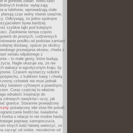
e w gonitwie zadań. Wielu ludzi
drobnych kroków: wyłączają
a w telefonie, wprowadzają stałe
 planują czas wolny równie uważnie,
cy. Odkrywają, że jedno spokojne
przyjacielem bywa bardziej
niż szybkie lajki pod kolejnym
ieci. Zwolnienie tempa często
 powrót do prostych, codziennych
Gotowanie posiłku od podstaw zamiast
olejnej dostawy, spacer po okolicy
iednego przewijania ekranu, chwila z
ast serialu odpalonego z
nia – to małe gesty, które budują
życia. Nagle okazuje się, że nie
ich wakacji w egzotycznym kraju, by
ężenie. Czasem wystarczy sobotni
pośpiechu, z kubkiem kawy i chwilą
czesny człowiek nie musi jednak
ędzy światem cyfrowym a powolnym,
iem. Coraz częściej to właśnie
aga odnaleźć inspiracje do
a zdrowych nawyków i uczy, jak
iać granice. Starannie prowadzony
yczny
poświęcony idei slow life potrafi
 ograniczanie bodźców, świadoma
 troska o relacje to nie modne hasła,
strategie poprawy samopoczucia.
iom innych ludzi łatwiej uwierzyć, że
a zacząć od siebie, niezależnie od