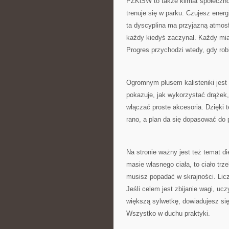
PZKiSW to także klimat społeczno
trenuje się w parku. Czujesz ener
ta dyscyplina ma przyjazną atmosfe
każdy kiedyś zaczynał. Każdy miał 
Progres przychodzi wtedy, gdy robi
Ogromnym plusem kalisteniki jes
pokazuje, jak wykorzystać drążek,
włączać proste akcesoria. Dzięki 
rano, a plan da się dopasować do 
Na stronie ważny jest też temat di
masie własnego ciała, to ciało t
musisz popadać w skrajności. Licz
Jeśli celem jest zbijanie wagi, uc
większą sylwetkę, dowiadujesz się,
Wszystko w duchu praktyki.