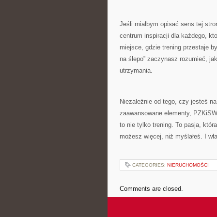
Jeśli miałbym opisać sens tej str
centrum inspiracji dla każdego, kt
miejsce, gdzie trening przestaje 
na ślepo” zaczynasz rozumieć, jak d
utrzymania.
Niezależnie od tego, czy jesteś na
zaawansowane elementy, PZKiSW da
to nie tylko trening. To pasja, któr
możesz więcej, niż myślałeś. I wła
CATEGORIES:
NIERUCHOMOŚCI
Comments are closed.