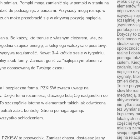
wieku czy s
 odmian. Pompki mogą zamienić się w pompki w staniu na
elementów fi
dzić do podciągnięć z pauzami. Przysiady mogą rosnąć w
odpuszczani
najwydajniej
brzuch może przeobrazić się w aktywną pozycję napięcia.
rozsądniej j
„wystarczają
perfekcjoniz
Dotyczy to z
ania. Bo każdy, kto trenuje z własnym ciężarem, wie, że
rodzinnego 
idealizowan
ygodnia czujesz energię, a kolejnego walczysz o podstawy.
społeczności
wygrywa regularność. Nawet 3–4 krótkie sesje w tygodniu,
realne i dos
pomaga takż
alny skok formy. Zamiast gonić za “najlepszym planem z
ciałem. Kied
zadanie, łat
utynę dopasowaną do Twojego czasu.
napięcia cz
sygnały, któ
zmień dietę, 
To nie przyp
ika i bezpieczna forma. PZKiSW zwraca uwagę na
slow life roś
medytacją, s
. Dzięki temu rozumiesz, dlaczego bolą Cię nadgarstki i co
aktywnością 
. To szczególnie istotne w elementach takich jak odwrócona
nie tylko sp
też wymiar s
d potrafi zabić kontrolę. Strona pomaga ogarnąć
kupujemy mni
wszystko schłodzeniem.
lokalnych rz
częściej wy
miejską zam
swoją cegieł
się na relac
, PZKiSW to przewodnik. Zamiast chaosu dostajesz jasny