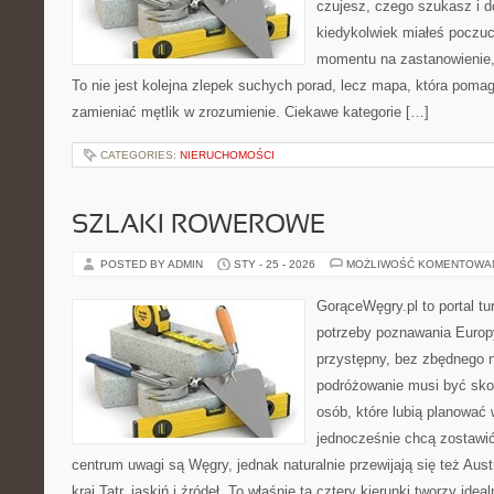
czujesz, czego szukasz i d
kiedykolwiek miałeś poczuc
momentu na zastanowienie, 
To nie jest kolejna zlepek suchych porad, lecz mapa, która poma
zamieniać mętlik w zrozumienie. Ciekawe kategorie […]
CATEGORIES:
NIERUCHOMOŚCI
SZLAKI ROWEROWE
POSTED BY ADMIN
STY - 25 - 2026
MOŻLIWOŚĆ KOMENTOWA
GorąceWęgry.pl to portal tu
potrzeby poznawania Euro
przystępny, bez zbędnego n
podróżowanie musi być sko
osób, które lubią planować 
jednocześnie chcą zostawi
centrum uwagi są Węgry, jednak naturalnie przewijają się też Aus
kraj Tatr, jaskiń i źródeł. To właśnie ta cztery kierunki tworzy ide