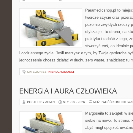
Paramedicshop.pl to miejsc
twórcze szycie oraz przerab
pozornie zwykłych rzeczy p
stylizacje. To strona, na kt
praktyka i radość z tego, 
stworzyć coś, co idealnie p
i codziennego życia. Jeśli marzysz o tym, by Twoja garderoba był
jednocześnie chcesz działać w duchu zero waste, znajdziesz tu
CATEGORIES:
NIERUCHOMOŚCI
ENERGIA I AURA CZŁOWIEKA
POSTED BY ADMIN
STY - 25 - 2026
MOŻLIWOŚĆ KOMENTOWA
Margoseila to zakątek w si
siebie na nowo. To strona, 
abyś mógł spojrzeć uważnie