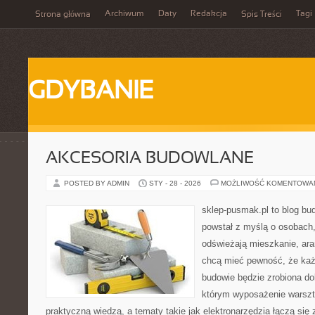
Archiwum
Daty
Redakcja
Tagi
Strona główna
Spis Treści
GDYBANIE
AKCESORIA BUDOWLANE
POSTED BY ADMIN
STY - 28 - 2026
MOŻLIWOŚĆ KOMENTOWA
sklep-pusmak.pl to blog bu
powstał z myślą o osobach
odświeżają mieszkanie, ara
chcą mieć pewność, że ka
budowie będzie zrobiona do
którym wyposażenie warszta
praktyczną wiedzą, a tematy takie jak elektronarzędzia łączą się