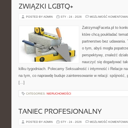
ZWIĄZKI LGBTQ+
POSTED BY ADMIN
STY - 24 - 2026
MOŻLIWOŚĆ KOMENTOWA
ZatrzymajFaceta.pl to konkr
które chcą poukładać temat
partnerstwo bez udawania. 
o tym, abyś mogła popatrze
perspektywy, znaleźć dział
nauczyć się dogadywać tak,
kilku tygodniach. Polecamy Seksualność i intymność i Relacje na 
na tym, co naprawdę buduje zainteresowanie w relacji: spójność,
[…]
CATEGORIES:
NIERUCHOMOŚCI
TANIEC PROFESJONALNY
POSTED BY ADMIN
STY - 24 - 2026
MOŻLIWOŚĆ KOMENTOWA