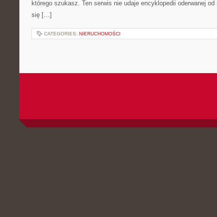
którego szukasz. Ten serwis nie udaje encyklopedii oderwanej od r
się […]
CATEGORIES:
NIERUCHOMOŚCI