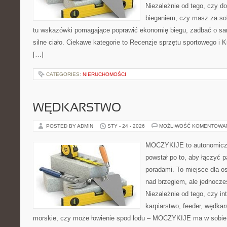
Niezależnie od tego, czy d
bieganiem, czy masz za sob
tu wskazówki pomagające poprawić ekonomię biegu, zadbać o s
silne ciało. Ciekawe kategorie to Recenzje sprzętu sportowego i K
[…]
CATEGORIES:
NIERUCHOMOŚCI
WĘDKARSTWO
POSTED BY ADMIN
STY - 24 - 2026
MOŻLIWOŚĆ KOMENTOWA
MOCZYKIJE to autonomiczny
powstał po to, aby łączyć 
poradami. To miejsce dla o
nad brzegiem, ale jednocze
Niezależnie od tego, czy inte
karpiarstwo, feeder, wędk
morskie, czy może łowienie spod lodu – MOCZYKIJE ma w sobie d