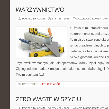
WARZYWNICTWO
POSTED BY ADMIN
STY - 26 - 2026
MOŻLIWOŚĆ KOMENTOWA
e-Ursus.pl to kompleksowa
traktorom oraz szeroko roz
To miejsce stworzone dla o
temat urządzeń rolnych w 
nadęcia, za to z naciskiem
Serwis gromadzi wiedzę za
użytkowników maszyn, jak i dla operatorów, którzy “zjedli zęby” na
Cię legendarna marka z tradycją, ale także szeroki świat ciągnik
Twoim punktem […]
CATEGORIES:
NIERUCHOMOŚCI
ZERO WASTE W SZYCIU
POSTED BY ADMIN
STY - 26 - 2026
MOŻLIWOŚĆ KOMENTOWA