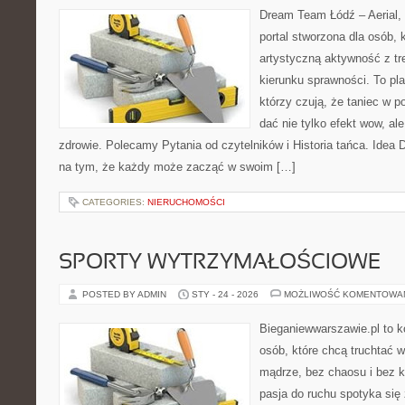
Dream Team Łódź – Aerial, 
portal stworzona dla osób, 
artystyczną aktywność z tre
kierunku sprawności. To pla
którzy czują, że taniec w po
dać nie tylko efekt wow, ale
zdrowie. Polecamy Pytania od czytelników i Historia tańca. Idea
na tym, że każdy może zacząć w swoim […]
CATEGORIES:
NIERUCHOMOŚCI
SPORTY WYTRZYMAŁOŚCIOWE
POSTED BY ADMIN
STY - 24 - 2026
MOŻLIWOŚĆ KOMENTOWA
Bieganiewwarszawie.pl to 
osób, które chcą truchtać w 
mądrze, bez chaosu i bez ko
pasja do ruchu spotyka się