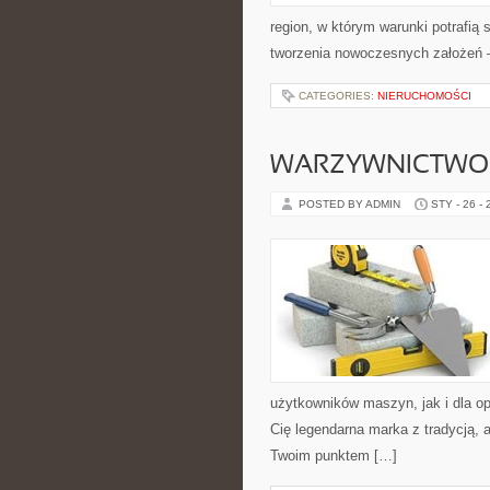
region, w którym warunki potrafią
tworzenia nowoczesnych założeń 
CATEGORIES:
NIERUCHOMOŚCI
WARZYWNICTWO
POSTED BY ADMIN
STY - 26 -
użytkowników maszyn, jak i dla oper
Cię legendarna marka z tradycją, 
Twoim punktem […]