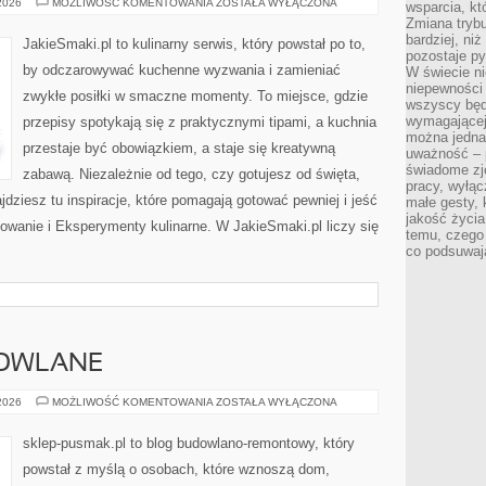
GOTOWANIE
 2026
MOŻLIWOŚĆ KOMENTOWANIA
ZOSTAŁA WYŁĄCZONA
wsparcia, kt
NA
Zmiana trybu
RÓŻNE
OKAZJE
bardziej, ni
JakieSmaki.pl to kulinarny serwis, który powstał po to,
pozostaje py
by odczarowywać kuchenne wyzwania i zamieniać
W świecie ni
niepewności 
zwykłe posiłki w smaczne momenty. To miejsce, gdzie
wszyscy będ
wymagającej
przepisy spotykają się z praktycznymi tipami, a kuchnia
można jedna
przestaje być obowiązkiem, a staje się kreatywną
uważność – 
świadome zje
zabawą. Niezależnie od tego, czy gotujesz od święta,
pracy, wyłąc
dziesz tu inspiracje, które pomagają gotować pewniej i jeść
małe gesty, 
jakość życia
owanie i Eksperymenty kulinarne. W JakieSmaki.pl liczy się
temu, czego
co podsuwaj
DOWLANE
AKCESORIA
 2026
MOŻLIWOŚĆ KOMENTOWANIA
ZOSTAŁA WYŁĄCZONA
BUDOWLANE
sklep-pusmak.pl to blog budowlano-remontowy, który
powstał z myślą o osobach, które wznoszą dom,