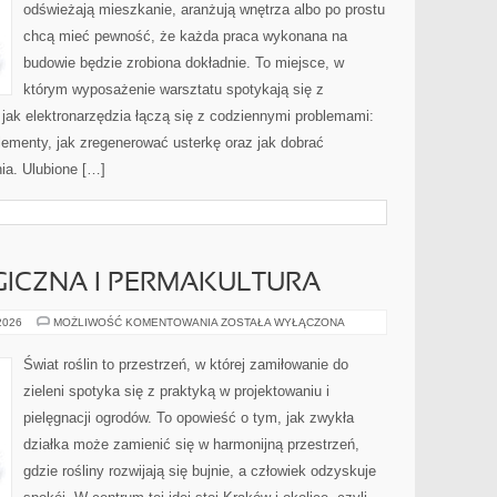
odświeżają mieszkanie, aranżują wnętrza albo po prostu
chcą mieć pewność, że każda praca wykonana na
budowie będzie zrobiona dokładnie. To miejsce, w
którym wyposażenie warsztatu spotykają się z
 jak elektronarzędzia łączą się z codziennymi problemami:
elementy, jak zregenerować usterkę oraz jak dobrać
ia. Ulubione […]
ICZNA I PERMAKULTURA
UPRAWA
 2026
MOŻLIWOŚĆ KOMENTOWANIA
ZOSTAŁA WYŁĄCZONA
EKOLOGICZNA
I
PERMAKULTURA
Świat roślin to przestrzeń, w której zamiłowanie do
zieleni spotyka się z praktyką w projektowaniu i
pielęgnacji ogrodów. To opowieść o tym, jak zwykła
działka może zamienić się w harmonijną przestrzeń,
gdzie rośliny rozwijają się bujnie, a człowiek odzyskuje