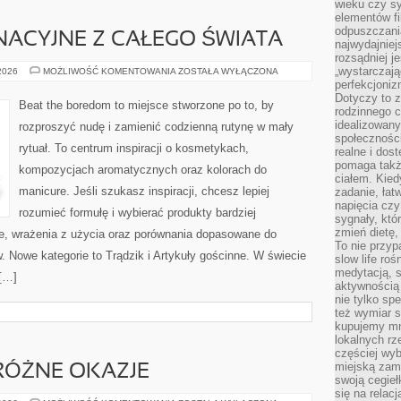
wieku czy s
elementów fi
odpuszczani
NACYJNE Z CAŁEGO ŚWIATA
najwydajniej
rozsądniej j
„wystarczają
RYTUAŁY
 2026
MOŻLIWOŚĆ KOMENTOWANIA
ZOSTAŁA WYŁĄCZONA
PIELĘGNACYJNE
perfekcjoniz
Z
Dotyczy to z
CAŁEGO
Beat the boredom to miejsce stworzone po to, by
ŚWIATA
rodzinnego 
idealizowan
rozproszyć nudę i zamienić codzienną rutynę w mały
społeczności
rytuał. To centrum inspiracji o kosmetykach,
realne i dos
pomaga takż
kompozycjach aromatycznych oraz kolorach do
ciałem. Kied
manicure. Jeśli szukasz inspiracji, chcesz lepiej
zadanie, łat
napięcia cz
rozumieć formułę i wybierać produkty bardziej
sygnały, któ
zmień dietę, 
je, wrażenia z użycia oraz porównania dopasowane do
To nie przyp
. Nowe kategorie to Trądzik i Artykuły gościnne. W świecie
slow life roś
medytacją, s
 […]
aktywnością 
nie tylko sp
też wymiar s
kupujemy mni
lokalnych rz
częściej wy
miejską zam
RÓŻNE OKAZJE
swoją cegieł
się na relac