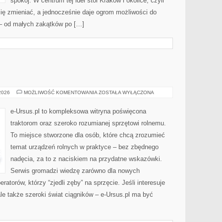
spokój. W centrum tej idei stoi Kraków i okolice, czyli
 się zmieniać, a jednocześnie daje ogrom możliwości do
– od małych zakątków po […]
WARZYWNICTWO
 2026
MOŻLIWOŚĆ KOMENTOWANIA
ZOSTAŁA WYŁĄCZONA
e-Ursus.pl to kompleksowa witryna poświęcona
traktorom oraz szeroko rozumianej sprzętowi rolnemu.
To miejsce stworzone dla osób, które chcą zrozumieć
temat urządzeń rolnych w praktyce – bez zbędnego
nadęcia, za to z naciskiem na przydatne wskazówki.
Serwis gromadzi wiedzę zarówno dla nowych
atorów, którzy “zjedli zęby” na sprzęcie. Jeśli interesuje
ale także szeroki świat ciągników – e-Ursus.pl ma być