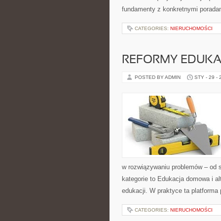
fundamenty z konkretnymi poradami
CATEGORIES:
NIERUCHOMOŚCI
REFORMY EDUKA
POSTED BY ADMIN
STY - 29 -
w rozwiązywaniu problemów – od 
kategorie to Edukacja domowa i a
edukacji. W praktyce ta platforma 
CATEGORIES:
NIERUCHOMOŚCI