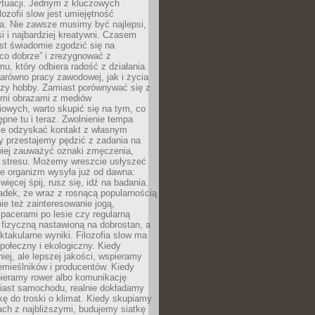
ytuacji. Jednym z kluczowych
lozofii slow jest umiejętność
a. Nie zawsze musimy być najlepsi,
si i najbardziej kreatywni. Czasem
est świadomie zgodzić się na
co dobrze” i zrezygnować z
mu, który odbiera radość z działania.
arówno pracy zawodowej, jak i życia
czy hobby. Zamiast porównywać się z
ymi obrazami z mediów
owych, warto skupić się na tym, co
tępne tu i teraz. Zwolnienie tempa
e odzyskać kontakt z własnym
y przestajemy pędzić z zadania na
wiej zauważyć oznaki zmęczenia,
y stresu. Możemy wreszcie usłyszeć
re organizm wysyła już od dawna:
więcej śpij, rusz się, idź na badania.
adek, że wraz z rosnącą popularnością
nie też zainteresowanie jogą,
pacerami po lesie czy regularną
fizyczną nastawioną na dobrostan, a
ektakularne wyniki. Filozofia slow ma
połeczny i ekologiczny. Kiedy
ej, ale lepszej jakości, wspieramy
emieślników i producentów. Kiedy
bieramy rower albo komunikację
iast samochodu, realnie dokładamy
kę do troski o klimat. Kiedy skupiamy
jach z najbliższymi, budujemy siatkę