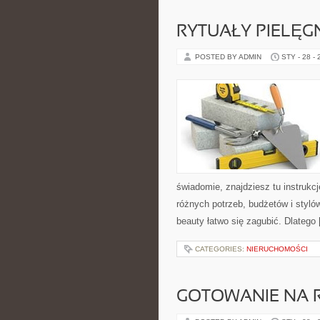
RYTUAŁY PIELĘG
POSTED BY ADMIN
STY - 28 -
świadomie, znajdziesz tu instrukc
różnych potrzeb, budżetów i stylów
beauty łatwo się zagubić. Dlatego
CATEGORIES:
NIERUCHOMOŚCI
GOTOWANIE NA 