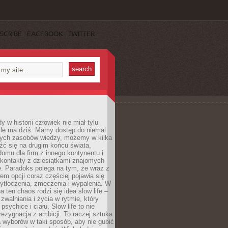
SCRIBE
FACEBOOK
TWITTER
 w historii człowiek nie miał tylu
ile ma dziś. Mamy dostęp do niemal
ych zasobów wiedzy, możemy w kilka
źć się na drugim końcu świata,
omu dla firm z innego kontynentu i
kontakty z dziesiątkami znajomych
. Paradoks polega na tym, że wraz z
m opcji coraz częściej pojawia się
ytłoczenia, zmęczenia i wypalenia. W
a ten chaos rodzi się idea slow life –
walniania i życia w rytmie, który
psychice i ciału. Slow life to nie
 rezygnacja z ambicji. To raczej sztuka
 wyborów w taki sposób, aby nie gubić