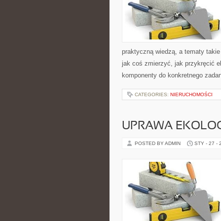
praktyczną wiedzą, a tematy takie
jak coś zmierzyć, jak przykręcić 
komponenty do konkretnego zadan
CATEGORIES:
NIERUCHOMOŚCI
UPRAWA EKOLOG
POSTED BY ADMIN
STY - 27 -