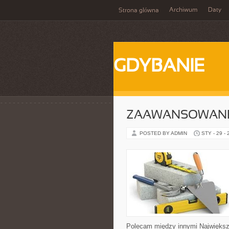
Archiwum
Daty
Strona główna
GDYBANIE
ZAAWANSOWANE 
POSTED BY ADMIN
STY - 29 -
Polecam między innymi Największe b