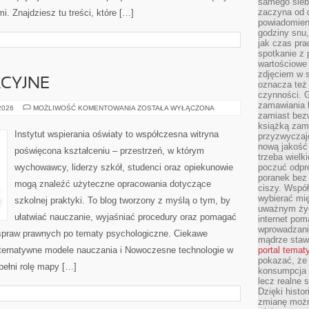
samego siebi
zaczyna od 
. Znajdziesz tu treści, które […]
powiadomieni
godziny snu,
jak czas pra
spotkanie z 
wartościowe 
zdjęciem w s
CYJNE
oznacza też
czynności. 
zamawiania k
REFORMY
 2026
MOŻLIWOŚĆ KOMENTOWANIA
ZOSTAŁA WYŁĄCZONA
zamiast bezw
EDUKACYJNE
książką zami
Instytut wspierania oświaty to współczesna witryna
przyzwyczaje
nową jakość 
poświęcona kształceniu – przestrzeń, w którym
trzeba wielk
wychowawcy, liderzy szkół, studenci oraz opiekunowie
poczuć odpr
poranek bez 
mogą znaleźć użyteczne opracowania dotyczące
ciszy. Współ
wybierać mi
szkolnej praktyki. To blog tworzony z myślą o tym, by
uważnym życ
ułatwiać nauczanie, wyjaśniać procedury oraz pomagać
internet pom
wprowadzani
spraw prawnych po tematy psychologiczne. Ciekawe
mądrze staw
lternatywne modele nauczania i Nowoczesne technologie w
portal temat
pokazać, że
pełni rolę mapy […]
konsumpcja i
lecz realne 
Dzięki histor
zmianę możn