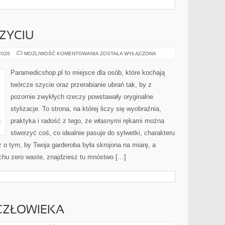
ZYCIU
ZERO
 2026
MOŻLIWOŚĆ KOMENTOWANIA
ZOSTAŁA WYŁĄCZONA
WASTE
W
SZYCIU
Paramedicshop.pl to miejsce dla osób, które kochają
twórcze szycie oraz przerabianie ubrań tak, by z
pozornie zwykłych rzeczy powstawały oryginalne
stylizacje. To strona, na której liczy się wyobraźnia,
praktyka i radość z tego, że własnymi rękami można
stworzyć coś, co idealnie pasuje do sylwetki, charakteru
z o tym, by Twoja garderoba była skrojona na miarę, a
chu zero waste, znajdziesz tu mnóstwo […]
 CZŁOWIEKA