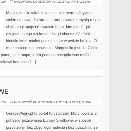
ENERGIA
 2026
MOŻLIWOŚĆ KOMENTOWANIA
ZOSTAŁA WYŁĄCZONA
I
AURA
CZŁOWIEKA
Margoseila to zakątek w sieci, w którym odkrywasz
siebie na nowo. To strona, który powstał z myślą o tym,
abyś mógł spojrzeć uważnie temu, kim jesteś, jak
czujesz, czego szukasz i dokąd chcesz iść. Jeśli
kiedykolwiek miałeś poczucie, że w pędzie brakuje Ci
momentu na zastanowienie, Margoseila jest dla Ciebie.
h porad, lecz mapa, która pomaga porządkować myśli i
Ciekawe kategorie […]
WE
SZLAKI
 2026
MOŻLIWOŚĆ KOMENTOWANIA
ZOSTAŁA WYŁĄCZONA
ROWEROWE
GorąceWęgry.pl to portal turystyczny, który powstał z
potrzeby poznawania Europy Środkowej w sposób
przystępny, bez zbędnego nadęcia i bez udawania, że