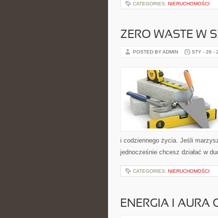
CATEGORIES:
NIERUCHOMOŚCI
ZERO WASTE W S
POSTED BY ADMIN
STY - 26 -
i codziennego życia. Jeśli marzys
jednocześnie chcesz działać w du
CATEGORIES:
NIERUCHOMOŚCI
ENERGIA I AURA