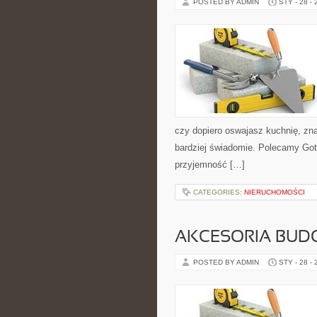
POSTED BY ADMIN
STY - 28 -
czy dopiero oswajasz kuchnię, znaj
bardziej świadomie. Polecamy Got
przyjemność […]
CATEGORIES:
NIERUCHOMOŚCI
AKCESORIA BU
POSTED BY ADMIN
STY - 28 -