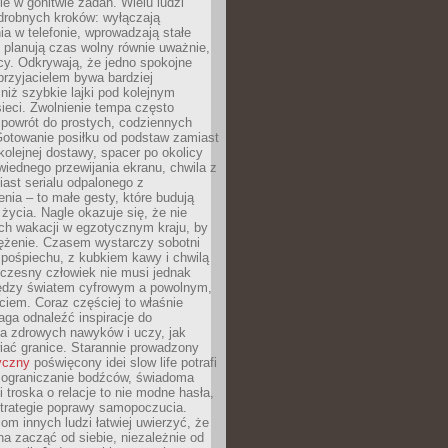
e w gonitwie zadań. Wielu ludzi
drobnych kroków: wyłączają
a w telefonie, wprowadzają stałe
 planują czas wolny równie uważnie,
cy. Odkrywają, że jedno spokojne
przyjacielem bywa bardziej
niż szybkie lajki pod kolejnym
ieci. Zwolnienie tempa często
 powrót do prostych, codziennych
Gotowanie posiłku od podstaw zamiast
olejnej dostawy, spacer po okolicy
iednego przewijania ekranu, chwila z
ast serialu odpalonego z
nia – to małe gesty, które budują
życia. Nagle okazuje się, że nie
ich wakacji w egzotycznym kraju, by
ężenie. Czasem wystarczy sobotni
pośpiechu, z kubkiem kawy i chwilą
czesny człowiek nie musi jednak
ędzy światem cyfrowym a powolnym,
iem. Coraz częściej to właśnie
aga odnaleźć inspiracje do
a zdrowych nawyków i uczy, jak
iać granice. Starannie prowadzony
yczny
poświęcony idei slow life potrafi
 ograniczanie bodźców, świadoma
 troska o relacje to nie modne hasła,
strategie poprawy samopoczucia.
iom innych ludzi łatwiej uwierzyć, że
a zacząć od siebie, niezależnie od