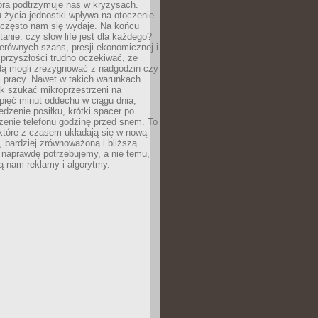
óra podtrzymuje nas w kryzysach.
 życia jednostki wpływa na otoczenie
ż często nam się wydaje. Na końcu
tanie: czy slow life jest dla każdego?
erównych szans, presji ekonomicznej i
przyszłości trudno oczekiwać, że
ą mogli zrezygnować z nadgodzin czy
 pracy. Nawet w takich warunkach
k szukać mikroprzestrzeni na
pięć minut oddechu w ciągu dnia,
dzenie posiłku, krótki spacer po
zenie telefonu godzinę przed snem. To
które z czasem układają się w nową
, bardziej zrównoważoną i bliższą
 naprawdę potrzebujemy, a nie temu,
ą nam reklamy i algorytmy.