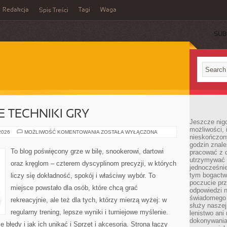
Redakcja
Tagi
Waga
Spis Treści
SUB
TECHNIKI GRY
Jeszcze nigdy
możliwości, 
ZAAWANSOWANE
 2026
MOŻLIWOŚĆ KOMENTOWANIA
ZOSTAŁA WYŁĄCZONA
nieskończon
TECHNIKI
GRY
godzin znale
To blog poświęcony grze w bilę, snookerowi, dartowi
pracować z d
utrzymywać 
oraz kręglom – czterem dyscyplinom precyzji, w których
jednocześnie
tym bogactwe
liczy się dokładność, spokój i właściwy wybór. To
poczucie prz
miejsce powstało dla osób, które chcą grać
odpowiedzi n
świadomego z
rekreacyjnie, ale też dla tych, którzy mierzą wyżej: w
służy naszej 
regularny trening, lepsze wyniki i turniejowe myślenie.
lenistwo ani
dokonywania
łędy i jak ich unikać i Sprzęt i akcesoria. Strona łączy