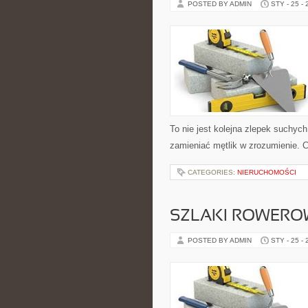
POSTED BY ADMIN
STY - 25 -
To nie jest kolejna zlepek suchyc
zamieniać mętlik w zrozumienie. 
CATEGORIES:
NIERUCHOMOŚCI
SZLAKI ROWERO
POSTED BY ADMIN
STY - 25 -