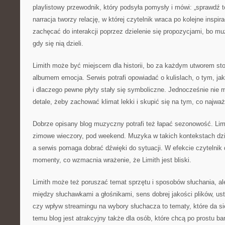
playlistowy przewodnik, który podsyła pomysły i mówi: „sprawdź t
narracja tworzy relację, w której czytelnik wraca po kolejne inspi
zachęcać do interakcji poprzez dzielenie się propozycjami, bo muz
gdy się nią dzieli.
Limith może być miejscem dla historii, bo za każdym utworem st
albumem emocja. Serwis potrafi opowiadać o kulislach, o tym, j
i dlaczego pewne płyty stały się symboliczne. Jednocześnie nie 
detale, żeby zachować klimat lekki i skupić się na tym, co najważ
Dobrze opisany blog muzyczny potrafi też łapać sezonowość. Lim
zimowe wieczory, pod weekend. Muzyka w takich kontekstach dzia
a serwis pomaga dobrać dźwięki do sytuacji. W efekcie czytelnik
momenty, co wzmacnia wrażenie, że Limith jest bliski.
Limith może też poruszać temat sprzętu i sposobów słuchania, ale
między słuchawkami a głośnikami, sens dobrej jakości plików, us
czy wpływ streamingu na wybory słuchacza to tematy, które da si
temu blog jest atrakcyjny także dla osób, które chcą po prostu ba