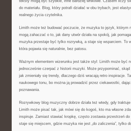
teksty mogą być szybkie, inne bardziej wnikliwe. Czasem liczy s
do materiału. Blog, który potrafi działać w obu trybach, jest elas
realnego życia czytelnika.
Limith może też budować poczucie, że muzyka to język, którym 
mogą zahaczać o to, jak dany utwór działa na spokój, jak pomaga 
muzyka przestaje być tylko rozrywką, a staje się wsparciem. To wc
która pojawia się naturalnie, bez patosu.
Ważnym elementem wizerunku jest także styl: Limith może być 
jednocześnie czerpać z historii muzyki. Może przypominać, skąd 
jak zmieniały się trendy, dlaczego dziś wracają retro inspiracje.
naukowego tonu, bo można ją prowadzić przez ciekawostki, dając
poznawania.
Rozrywkowy blog muzyczny dobrze działa też wtedy, gdy traktuje 
Limith może pisać tak, jak mówi się do kogoś, kto ma własne zdan
inspiruje. Zamiast stawiać kropkę, często zostawia przestrzeń do
staje się miejscem, gdzie muzyka nie jest „do zaliczenia”, tylko d