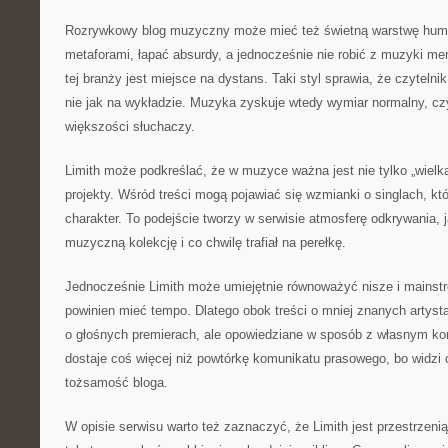
Rozrywkowy blog muzyczny może mieć też świetną warstwę humo
metaforami, łapać absurdy, a jednocześnie nie robić z muzyki m
tej branży jest miejsce na dystans. Taki styl sprawia, że czytelni
nie jak na wykładzie. Muzyka zyskuje wtedy wymiar normalny, czyl
większości słuchaczy.
Limith może podkreślać, że w muzyce ważna jest nie tylko „wielka
projekty. Wśród treści mogą pojawiać się wzmianki o singlach, kt
charakter. To podejście tworzy w serwisie atmosferę odkrywania, j
muzyczną kolekcję i co chwilę trafiał na perełkę.
Jednocześnie Limith może umiejętnie równoważyć nisze i mainst
powinien mieć tempo. Dlatego obok treści o mniej znanych artyst
o głośnych premierach, ale opowiedziane w sposób z własnym ko
dostaje coś więcej niż powtórkę komunikatu prasowego, bo widzi o
tożsamość bloga.
W opisie serwisu warto też zaznaczyć, że Limith jest przestrzeni