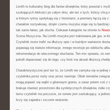
Limith to kulturalny blog dla fanów dźwięków, który powstał z myś
szukających lekkości po całym dniu, ale też o tych, którzy chcą 
w którym rytmy spotykają się z historiami, a premiery łączą się 
charakter rozrywkowy, dzięki czemu muzyka staje się tu bardziej o
tak samo łatwo, jak słucha. Ciekawe kategorie na stronie to
Nowoś
Scena Muzyczna. Na Limith muzyka jest traktowana jak gra, w któ
Czytelnik może trafić na dłuższy opis i w każdym wariancie dosta
pojawiają się świeże informacje, innego recenzje po odsłuchu albu
rekomendacje do wieczornego słuchania. Ten mix sprawia, że serwi
potrafi dopasować się do tego, czy ktoś ma akurat dłuższą chwilę
Charakterystyczne jest też to, że Limith nie zamyka się w jednej 
czytelnika przez nurty oraz przez nastroje. Obok tematów związ
mogą pojawić się wątki o gitarowym graniu, a zaraz potem coś z ob
brakuje również przestrzeni dla syntetycznych dźwięków, indie cz
temu czytelnik ma poczucie, że serwis jest zaskakujący, a jedno
liczy się zajawka i szczere wrażenie.