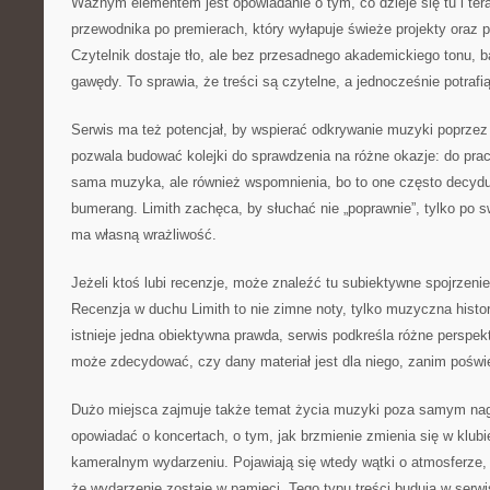
Ważnym elementem jest opowiadanie o tym, co dzieje się tu i tera
przewodnika po premierach, który wyłapuje świeże projekty oraz 
Czytelnik dostaje tło, ale bez przesadnego akademickiego tonu, ba
gawędy. To sprawia, że treści są czytelne, a jednocześnie potrafi
Serwis ma też potencjał, by wspierać odkrywanie muzyki poprzez 
pozwala budować kolejki do sprawdzenia na różne okazje: do pracy
sama muzyka, ale również wspomnienia, bo to one często decydu
bumerang. Limith zachęca, by słuchać nie „poprawnie”, tylko po 
ma własną wrażliwość.
Jeżeli ktoś lubi recenzje, może znaleźć tu subiektywne spojrzenie 
Recenzja w duchu Limith to nie zimne noty, tylko muzyczna histo
istnieje jedna obiektywna prawda, serwis podkreśla różne perspek
może zdecydować, czy dany materiał jest dla niego, zanim poświ
Dużo miejsca zajmuje także temat życia muzyki poza samym nag
opowiadać o koncertach, o tym, jak brzmienie zmienia się w klubie
kameralnym wydarzeniu. Pojawiają się wtedy wątki o atmosferze, o
że wydarzenie zostaje w pamięci. Tego typu treści budują w serw