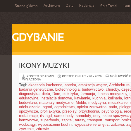
Archiwum
Daty
Redakcja
Tagi
Strona główna
Spis Treści
GDYBANIE
IKONY MUZYKI
POSTED BY ADMIN
POSTED ON LUT - 20 - 2026
MOŻLIWOŚĆ 
WYŁĄCZONA
Tagi:
akcesoria kuchenne
,
apteka
,
aranżacja wnętrz
,
Architektura
badania genetyczne
,
biotechnologia
,
budownictwo
,
choroby
,
częś
diagnostyka
,
dieta
,
Dom
,
elektryka
,
farmacja
,
fitness medyczny
,
edukacyjne
,
instalacje domowe
,
kawiarnie
,
kuchnia
,
kulinaria
,
lot
budowlane
,
materiały medyczne
,
Meble
,
medycyna
,
mieszkanie
,
odchudzanie
,
ogrod
,
ogrodnictwo
,
opieka zdrowotna
,
patio
,
pielęgn
spożywcze
,
profilaktyka
,
przepisy
,
przychodnia
,
psychologia
,
rece
restauracje
,
rtv agd
,
samochody
,
samoloty
,
sery
,
sklep spożywcz
benzynowe
,
superfoods
,
szpital
,
tarasy
,
transport
,
transport lotnic
wodociągi
,
wyposażenie kuchni
,
wyposażenie wnętrz
,
zabawa
,
za
żywienie
,
zdrowie