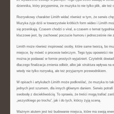
dziennika, który przypomina, że muzyka to nie tylko plik, ale też
Rozrywkowy charakter Limith widać również w tym, że serwis chę
Muzyka żyje dziś w towarzystwie krótkich form wideo i Limith mo
się przenikają. Czasem chodzi o viral, a czasem o temat tygodn
kluczowe jest, by zachować poczucie humoru i jednocześnie nie 
Limith może również inspirować osoby, które same tworzą, bo mu
miejsce, by mówić o procesie twórczym. Tego typu opowieści ni
można je podawać w formie prostych wyjaśnień. Czytelnik dowiadu
dlaczego finalizacja zmienia odbiór, albo jak struktura wpływa na 
wtedy nie tylko rozrywką, ale też przyjaznym przewodnikiem.
W opisach i artykułach Limith może podkreślać, że muzyka to tak
jednych jest szumem, dla innych głównym daniem. Serwis potrafi
swobodę z dociekliwością. To sprawia, że treści mogą trafiać zar
„wszystkiego po trochu”, jak i do tych, którzy żyją sceną.
Ważnym atutem jest też budowanie miejsca, które ma swoją energ