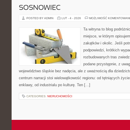
SOSNOWIEC
POSTED BY ADMIN
LUT - 4 - 2026
MOŻLIWOŚĆ KOMENTOWAN
Ta witryna to blog podróżn
miejsce, w którym opisuje
zakątków i okolic. Jeśli po
podpowiedzi, krótkich wypa
rozbudowanych tras zwiedza
podane przystępnie, z uwa
województwo śląskie bez nadęcia, ale z uważnością dla dziedzic
centrum narracji stoi wielowątkowość regionu: od tętniących życi
enklawy, od industrialu po kulturę. Ten […]
CATEGORIES:
NIERUCHOMOŚCI