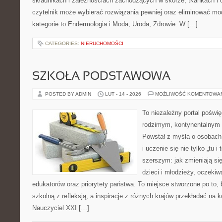
składnikach i zależnościach zachodzących w skórze, tkankach i 
czytelnik może wybierać rozwiązania pewniej oraz eliminować m
kategorie to Endermologia i Moda, Uroda, Zdrowie. W […]
CATEGORIES:
NIERUCHOMOŚCI
SZKOŁA PODSTAWOWA
POSTED BY ADMIN
LUT - 14 - 2026
MOŻLIWOŚĆ KOMENTOWA
To niezależny portal poświę
rodzimym, kontynentalnym
Powstał z myślą o osobach,
i uczenie się nie tylko „tu i
szerszym: jak zmieniają si
dzieci i młodzieży, oczekiw
edukatorów oraz priorytety państwa. To miejsce stworzone po to,
szkolną z refleksją, a inspiracje z różnych krajów przekładać na 
Nauczyciel XXI […]