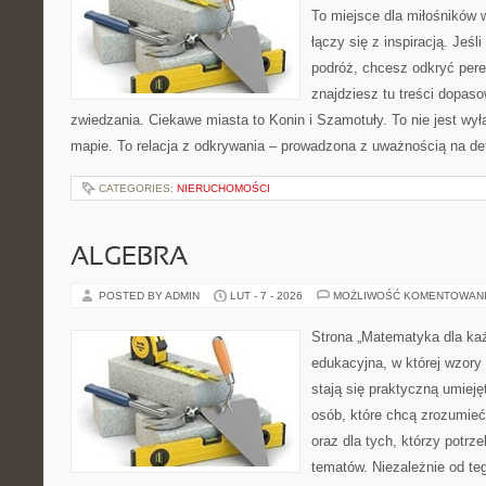
To miejsce dla miłośników 
łączy się z inspiracją. Jeśl
podróż, chcesz odkryć pere
znajdziesz tu treści dopas
zwiedzania. Ciekawe miasta to Konin i Szamotuły. To nie jest wy
mapie. To relacja z odkrywania – prowadzona z uważnością na de
CATEGORIES:
NIERUCHOMOŚCI
ALGEBRA
POSTED BY ADMIN
LUT - 7 - 2026
MOŻLIWOŚĆ KOMENTOWAN
Strona „Matematyka dla każ
edukacyjna, w której wzory 
stają się praktyczną umieję
osób, które chcą zrozumie
oraz dla tych, którzy potrz
tematów. Niezależnie od te