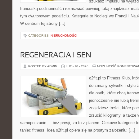
szukasz impulsu na wyjazd,
francuską codzienność i rozmawiać pewniej, tutaj znajdziesz mat
tym dwutorowym podejściu. Kategorie to Noclegi we Francji i Nau
W centrum tej strony […]
CATEGORIES:
NIERUCHOMOŚCI
REGENERACJA I SEN
POSTED BY ADMIN
LUT - 10 - 2026
MOŻLIWOŚĆ KOMENTOWA
o2fit.pl to Fitness Klub, któ
do zmiany sylwetki i stylu 
dla osób, które chcą trenow
jednocześnie nie lubią treni
znajdziesz treści, które po
zrzucić kilogramy, a także 
samopoczucie — bez presji, za to z planem. Ciekawe kategorie to
taniec fitness. Idea o2fit.pl opiera się na prostym założeniu: […]