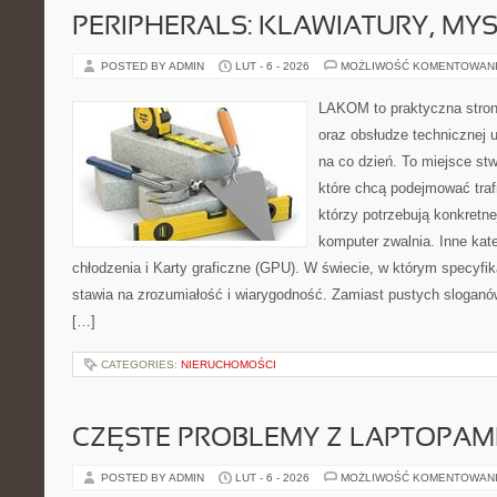
PERIPHERALS: KLAWIATURY, MY
POSTED BY ADMIN
LUT - 6 - 2026
MOŻLIWOŚĆ KOMENTOWAN
LAKOM to praktyczna stron
oraz obsłudze technicznej 
na co dzień. To miejsce st
które chcą podejmować traf
którzy potrzebują konkretn
komputer zwalnia. Inne kat
chłodzenia i Karty graficzne (GPU). W świecie, w którym specyfi
stawia na zrozumiałość i wiarygodność. Zamiast pustych sloganów
[…]
CATEGORIES:
NIERUCHOMOŚCI
CZĘSTE PROBLEMY Z LAPTOPAMI
POSTED BY ADMIN
LUT - 6 - 2026
MOŻLIWOŚĆ KOMENTOWAN