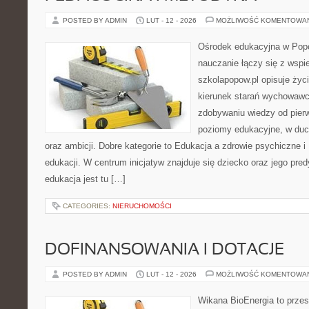
POSTED BY ADMIN
LUT - 12 - 2026
MOŻLIWOŚĆ KOMENTOWA
Ośrodek edukacyjna w Popo
nauczanie łączy się z wspi
szkolapopow.pl opisuje życ
kierunek starań wychowawców
zdobywaniu wiedzy od pierw
poziomy edukacyjne, w du
oraz ambicji. Dobre kategorie to Edukacja a zdrowie psychiczne 
edukacji. W centrum inicjatyw znajduje się dziecko oraz jego pr
edukacja jest tu […]
CATEGORIES:
NIERUCHOMOŚCI
DOFINANSOWANIA I DOTACJE
POSTED BY ADMIN
LUT - 12 - 2026
MOŻLIWOŚĆ KOMENTOWA
Wikana BioEnergia to przes