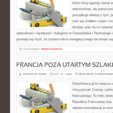
które chcą ogarnąć temat e
wdrożeniowy, ale jednocześ
porządkuje wiedzę o tym, j
stać się źródłem ciepła i m
dostaw, oraz na co zwraca
opłacalność i wydajność. Kategorie to Fotowoltaika i Technologie 
przewija się myśl, że zmiana miksu energetycznego nie dzieje si
CATEGORIES:
NIERUCHOMOŚCI
FRANCJA POZA UTARTYM SZLAK
POSTED BY ADMIN
LUT - 11 - 2026
MOŻLIWOŚĆ KOMENTOWA
ParisGliwice.pl to miejsce 
chcą poznać Francję i jedn
francuskiego. To miks dwó
Republice Francuskiej oraz 
ułatwia komunikację w roz