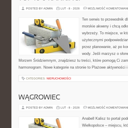
POSTED BY ADMIN
LUT - 8 - 2026
MOŻLIWOŚĆ KOMENTOWAN
Ten serwis to przewodnik dl
morskie akweny i chcą odk
wybrzeży. To miejsce, w któ
użytecznymi podpowiedziam
przez planowanie, aż po ko
wody. Jeśli marzysz o sło
Morzem Śródziemnym, znajdziesz tu treści, które pomogą Ci za
harmonogram. Nowe kategorie na stronie to Plażowe aktywności i 
CATEGORIES:
NIERUCHOMOŚCI
WĄGROWIEC
POSTED BY ADMIN
LUT - 8 - 2026
MOŻLIWOŚĆ KOMENTOWAN
Anabell Kalisz to portal po
Wielkopolsce – miejscu, któr