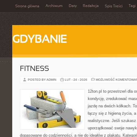
Archiwum
Daty
Redakcja
Tagi
Strona główna
Spis Treści
GDYBANIE
FITNESS
POSTED BY ADMIN
LUT - 24 - 2026
MOŻLIWOŚĆ KOMENTOWA
12ton.pl to przestrzeń dla 
kondycję, zredukować masę 
jazdę na dwóch kółkach. To
łączy się z higieną życia, a
realistyczne. Jeśli szukas
uporządkować swoje nawyki, 
dopasowane do codzienności, a nie do ideałów z plakatu. Kategor