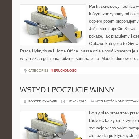
Punkt serwisowy Toshiba w
którym zaczynamy od dokład
dopiero potem proponujemy
Jeśli interesuje Cię Serwis
pokaże, jak pracujemy i c
Ciekawe kategorie to Gry w
Praca Hybrydowa i Home Office. Nasza działalność koncentruje s
w tym szczególnie na rodzinie serii Satellite. Modele domowe i st
CATEGORIES:
NIERUCHOMOŚCI
WSTYD I POCZUCIE WINNY
POSTED BY ADMIN
LUT - 6 - 2026
MOŻLIWOŚĆ KOMENTOWAN
Lovsy.pl to przestrzeń prz
bliskość łączy się z życiem
sytuacje w coś wyjątkowego
ale też dla praktycznych, kt