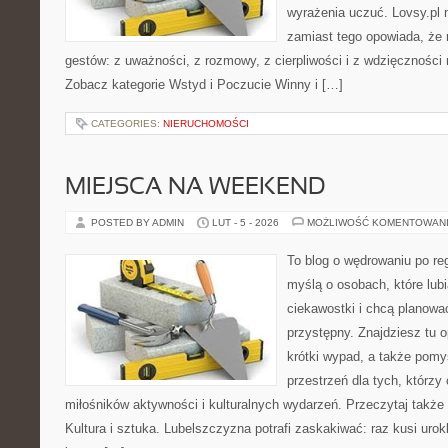
wyrażenia uczuć. Lovsy.pl n
zamiast tego opowiada, że r
gestów: z uważności, z rozmowy, z cierpliwości i z wdzięczności
Zobacz kategorie Wstyd i Poczucie Winny i […]
CATEGORIES:
NIERUCHOMOŚCI
MIEJSCA NA WEEKEND
POSTED BY ADMIN
LUT - 5 - 2026
MOŻLIWOŚĆ KOMENTOWAN
To blog o wędrowaniu po re
myślą o osobach, które lubi
ciekawostki i chcą planow
przystępny. Znajdziesz tu o
krótki wypad, a także pomy
przestrzeń dla tych, którzy 
miłośników aktywności i kulturalnych wydarzeń. Przeczytaj także 
Kultura i sztuka. Lubelszczyzna potrafi zaskakiwać: raz kusi uro