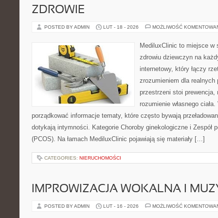
ZDROWIE
POSTED BY ADMIN
LUT - 18 - 2026
MOŻLIWOŚĆ KOMENTOWA
MediluxClinic to miejsce w 
zdrowiu dziewczyn na każdy
internetowy, który łączy rz
zrozumieniem dla realnych 
przestrzeni stoi prewencja,
rozumienie własnego ciała.
porządkować informacje tematy, które często bywają przeładowan
dotykają intymności. Kategorie Choroby ginekologiczne i Zespół p
(PCOS). Na łamach MediluxClinic pojawiają się materiały […]
CATEGORIES:
NIERUCHOMOŚCI
IMPROWIZACJA WOKALNA I MU
POSTED BY ADMIN
LUT - 16 - 2026
MOŻLIWOŚĆ KOMENTOWA