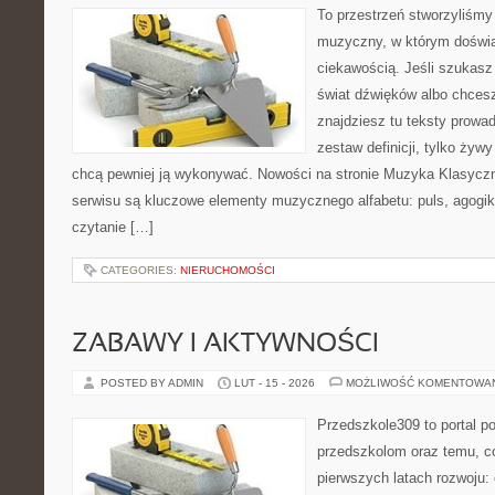
To przestrzeń stworzyliśmy
muzyczny, w którym doświa
ciekawością. Jeśli szukasz 
świat dźwięków albo chcesz
znajdziesz tu teksty prowad
zestaw definicji, tylko żyw
chcą pewniej ją wykonywać. Nowości na stronie Muzyka Klasycz
serwisu są kluczowe elementy muzycznego alfabetu: puls, agogik
czytanie […]
CATEGORIES:
NIERUCHOMOŚCI
ZABAWY I AKTYWNOŚCI
POSTED BY ADMIN
LUT - 15 - 2026
MOŻLIWOŚĆ KOMENTOWA
Przedszkole309 to portal p
przedszkolom oraz temu, c
pierwszych latach rozwoju: