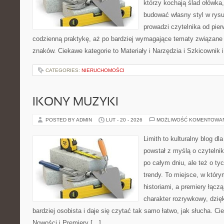
którzy kochają ślad ołówka,
budować własny styl w rysu
prowadzi czytelnika od pie
codzienną praktykę, aż po bardziej wymagające tematy związane
znaków. Ciekawe kategorie to Materiały i Narzędzia i Szkicownik 
CATEGORIES:
NIERUCHOMOŚCI
IKONY MUZYKI
POSTED BY ADMIN
LUT - 20 - 2026
MOŻLIWOŚĆ KOMENTOWA
Limith to kulturalny blog dl
powstał z myślą o czytelni
po całym dniu, ale też o ty
trendy. To miejsce, w który
historiami, a premiery łącz
charakter rozrywkowy, dzię
bardziej osobista i daje się czytać tak samo łatwo, jak słucha. Ci
Nowości i Premiery […]