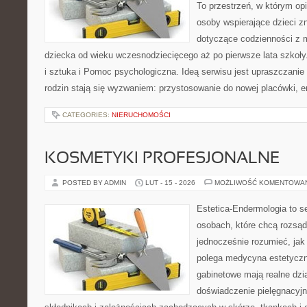
To przestrzeń, w którym op
osoby wspierające dzieci z
dotyczące codzienności z 
dziecka od wieku wczesnodziecięcego aż po pierwsze lata szkoł
i sztuka i Pomoc psychologiczna. Ideą serwisu jest upraszczanie 
rodzin stają się wyzwaniem: przystosowanie do nowej placówki, 
CATEGORIES:
NIERUCHOMOŚCI
KOSMETYKI PROFESJONALNE
POSTED BY ADMIN
LUT - 15 - 2026
MOŻLIWOŚĆ KOMENTOWA
Estetica-Endermologia to s
osobach, które chcą rozsąd
jednocześnie rozumieć, jak
polega medycyna estetyczn
gabinetowe mają realne dzia
doświadczenie pielęgnacyjn