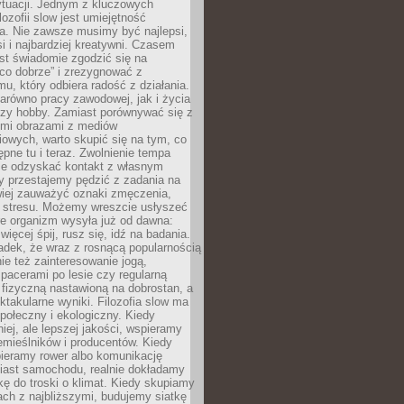
ytuacji. Jednym z kluczowych
lozofii slow jest umiejętność
a. Nie zawsze musimy być najlepsi,
si i najbardziej kreatywni. Czasem
est świadomie zgodzić się na
co dobrze” i zrezygnować z
mu, który odbiera radość z działania.
arówno pracy zawodowej, jak i życia
czy hobby. Zamiast porównywać się z
ymi obrazami z mediów
owych, warto skupić się na tym, co
tępne tu i teraz. Zwolnienie tempa
e odzyskać kontakt z własnym
y przestajemy pędzić z zadania na
wiej zauważyć oznaki zmęczenia,
y stresu. Możemy wreszcie usłyszeć
re organizm wysyła już od dawna:
więcej śpij, rusz się, idź na badania.
adek, że wraz z rosnącą popularnością
nie też zainteresowanie jogą,
pacerami po lesie czy regularną
fizyczną nastawioną na dobrostan, a
ektakularne wyniki. Filozofia slow ma
połeczny i ekologiczny. Kiedy
ej, ale lepszej jakości, wspieramy
emieślników i producentów. Kiedy
bieramy rower albo komunikację
iast samochodu, realnie dokładamy
kę do troski o klimat. Kiedy skupiamy
jach z najbliższymi, budujemy siatkę