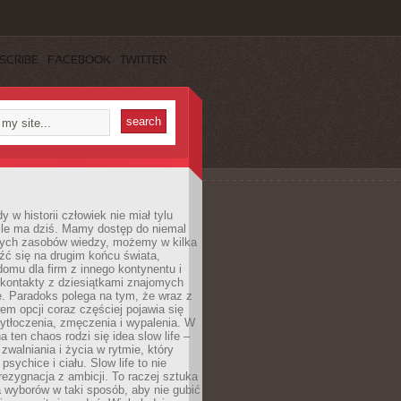
SCRIBE
FACEBOOK
TWITTER
 w historii człowiek nie miał tylu
ile ma dziś. Mamy dostęp do niemal
ych zasobów wiedzy, możemy w kilka
źć się na drugim końcu świata,
omu dla firm z innego kontynentu i
kontakty z dziesiątkami znajomych
. Paradoks polega na tym, że wraz z
m opcji coraz częściej pojawia się
ytłoczenia, zmęczenia i wypalenia. W
a ten chaos rodzi się idea slow life –
walniania i życia w rytmie, który
psychice i ciału. Slow life to nie
 rezygnacja z ambicji. To raczej sztuka
 wyborów w taki sposób, aby nie gubić