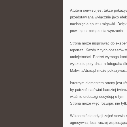
Atutem serwisu jest także pokazywan
przedstawiana wyłącznie jako efek
naciśnięcia spustu migawki. Dzięk
powstaje z połączenia wyczucia.
Strona może inspirować do ekspery
reportaż. Każdy z tych obszarów w
umiejętności. Portret wymaga konta
wyczuciu pory dnia, a fotografia 
MalwinaAtras.pl może pokazywać, ż
Istotnym elementem strony jest r
by patrzeć na świat bardziej twórc
właśnie drobiazgi decydują o tym, 
Strona może więc rozwijać nie tylk
W kontekście edycji zdjęć serwis
agresywna, lecz raczej wspierają