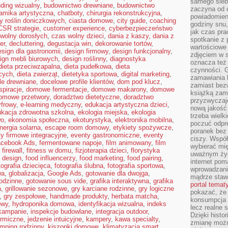
samego siebi
ding wizualny
,
budownictwo drewniane
,
budownictwo
zaczyna od 
amika artystyczna
,
chatboty
,
chirurgia rekonstrukcyjna
,
powiadomieni
y roślin doniczkowych
,
ciasta domowe
,
city guide
,
coaching
godziny snu,
CSR strategie
,
customer experience
,
cyberbezpieczeństwo
jak czas pra
wolny dorosłych
,
czas wolny dzieci
,
dania z kaszy
,
dania z
spotkanie z 
er
,
decluttering
,
degustacja win
,
dekorowanie tortów
,
wartościowe 
esign dla gastronomii
,
design firmowy
,
design funkcjonalny
,
zdjęciem w s
ign mebli biurowych
,
design roślinny
,
diagnostyka
oznacza też
dieta przeciwzapalna
,
dieta pudełkowa
,
dieta
czynności. 
cych
,
dieta zwierząt
,
dietetyka sportowa
,
digital marketing
,
zamawiania k
le drewniane
,
docelowe profile klientów
,
dom pod klucz
,
zamiast bezw
spiracje
,
domowe fermentacje
,
domowe makarony
,
domowe
książką zami
omowe przetwory
,
doradztwo dietetyczne
,
doradztwo
przyzwyczaje
yfrowy
,
e-learning medyczny
,
edukacja artystyczna dzieci
,
nową jakość 
kacja zdrowotna szkolna
,
ekologia miejska
,
ekologia
trzeba wielk
wo
,
ekonomia społeczna
,
ekoturystyka
,
elektronika mobilna
,
poczuć odpr
nergia solarna
,
escape room domowy
,
etykiety spożywcze
,
poranek bez 
y firmowe integracyjne
,
eventy gastronomiczne
,
eventy
ciszy. Współ
cebook Ads
,
fermentowane napoje
,
film animowany
,
film
wybierać mi
,
firewall
,
fitness w domu
,
fizjoterapia dzieci
,
florystyka
uważnym życ
 design
,
food influencerzy
,
food marketing
,
food pairing
,
internet pom
tografia dziecięca
,
fotografia ślubna
,
fotografia sportowa
,
wprowadzani
wa
,
globalizacja
,
Google Ads
,
gotowanie dla dwojga
,
mądrze staw
odzinne
,
gotowanie sous vide
,
grafika interaktywna
,
grafika
portal temat
a
,
grillowanie sezonowe
,
gry karciane rodzinne
,
gry logiczne
pokazać, że
,
gry zespołowe
,
handmade produkty
,
herbata matcha
,
konsumpcja i
owy
,
hydroponika domowa
,
identyfikacja wizualna
,
indeks
lecz realne 
 kampanie
,
inspekcje budowlane
,
integracja outdoor
,
Dzięki histor
ermiczne
,
jedzenie intuicyjne
,
kampery
,
kawa specialty
,
zmianę możn
mping rodzinny
,
kiszonki domowe
,
klimatyzacja smart
,