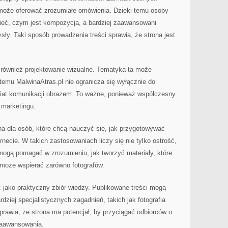
is może oferować zrozumiałe omówienia. Dzięki temu osoby
ieć, czym jest kompozycja, a bardziej zaawansowani
y. Taki sposób prowadzenia treści sprawia, że strona jest
 również projektowanie wizualne. Tematyka ta może
 temu MalwinaAtras.pl nie ogranicza się wyłącznie do
świat komunikacji obrazem. To ważne, ponieważ współczesny
 marketingu.
a dla osób, które chcą nauczyć się, jak przygotowywać
nternecie. W takich zastosowaniach liczy się nie tylko ostrość,
 mogą pomagać w zrozumieniu, jak tworzyć materiały, które
 może wspierać zarówno fotografów.
 jako praktyczny zbiór wiedzy. Publikowane treści mogą
rdziej specjalistycznych zagadnień, takich jak fotografia
rawia, że strona ma potencjał, by przyciągać odbiorców o
zaawansowania.