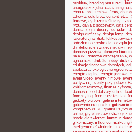
osobisty
,
branding restauracji
,
bran
energooszczędne
,
caravaning
,
cer
chmura obliczeniowa firmy
,
chorob
zdrowia
,
cold brew
,
content SEO
,
firmowe
,
cydr rzemieślniczy
,
czas 
ryżu
,
dania z soczewicy
,
data cent
dermatologia
,
desery bez cukru
,
d
design graficzny
,
design lamp
,
des
laboratoryjna
,
dieta lekkostrawna
,
śródziemnomorska dla początkują
diy dekoracje świąteczne
,
diy meb
domowa pizzeria
,
domowe biuro in
nalewki
,
domowe oszczędzanie
,
d
ogrodnicze
,
druk 3d hobby
,
druk c
edukacja finansowa dorosłych
,
edu
społeczna
,
ekologiczne ogrodnict
energia cieplna
,
energia jądrowa
,
e
event video
,
eventy filmowe
,
event
polityczne
,
eventy przygodowe
,
Fa
krótkometrażowy
,
finanse cyfrowe
domowa
,
food delivery online
,
food
food styling
,
food truck festival
,
fo
gadżety biurowe
,
galeria interneto
gotowanie na ognisku
,
gotowanie r
komputerowa 3D
,
grafika użytkow
online
,
gry planszowe strategiczne
hotele dla zwierząt
,
hummus dom
glikemiczny
,
influencer marketing
inteligentne oświetlenie
,
izolacje t
kawalerka aranżacja
,
kayaking
,
ke