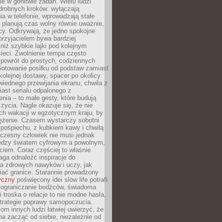
e w gonitwie zadań. Wielu ludzi
drobnych kroków: wyłączają
a w telefonie, wprowadzają stałe
 planują czas wolny równie uważnie,
cy. Odkrywają, że jedno spokojne
przyjacielem bywa bardziej
niż szybkie lajki pod kolejnym
ieci. Zwolnienie tempa często
 powrót do prostych, codziennych
Gotowanie posiłku od podstaw zamiast
olejnej dostawy, spacer po okolicy
iednego przewijania ekranu, chwila z
ast serialu odpalonego z
nia – to małe gesty, które budują
życia. Nagle okazuje się, że nie
ich wakacji w egzotycznym kraju, by
ężenie. Czasem wystarczy sobotni
pośpiechu, z kubkiem kawy i chwilą
czesny człowiek nie musi jednak
ędzy światem cyfrowym a powolnym,
iem. Coraz częściej to właśnie
aga odnaleźć inspiracje do
a zdrowych nawyków i uczy, jak
iać granice. Starannie prowadzony
yczny
poświęcony idei slow life potrafi
 ograniczanie bodźców, świadoma
 troska o relacje to nie modne hasła,
strategie poprawy samopoczucia.
iom innych ludzi łatwiej uwierzyć, że
a zacząć od siebie, niezależnie od