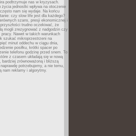
óra podtrzymuje nas w kryzysach.
 życia jednostki wpływa na otoczenie
ż często nam się wydaje. Na końcu
tanie: czy slow life jest dla każdego?
erównych szans, presji ekonomicznej i
przyszłości trudno oczekiwać, że
ą mogli zrezygnować z nadgodzin czy
 pracy. Nawet w takich warunkach
k szukać mikroprzestrzeni na
pięć minut oddechu w ciągu dnia,
dzenie posiłku, krótki spacer po
zenie telefonu godzinę przed snem. To
które z czasem układają się w nową
, bardziej zrównoważoną i bliższą
 naprawdę potrzebujemy, a nie temu,
ą nam reklamy i algorytmy.