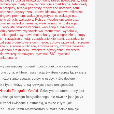
murale
,
sztuka użytkowa domowa
,
taniec nowoczesny
,
targi
technologia medyczna
,
technologie smart home
,
teleporady
h przepisy
,
terapia par
,
testy medyczne domowe
,
tofu
twórczość artystyczna
,
uprawa kiełków
,
uprawa mikroliści
,
eringowe premium
,
wakacje egzotyczne
,
wakacje nad
je w górach
,
wakacje w Polsce
,
webdesign
,
wernisaż
,
mowanie
,
wideokonferencje
,
wine pairing
,
wirtualizacja
,
i
,
work-life balance w domu
,
workshop survivalowy
,
iędzynarodowa
,
wydawnictwo internetowe
,
wynalazki
,
enie ogrodu
,
wystawa malarska
,
yoga w ogrodzie
,
zakupy
ci
,
zarządzanie flotą
,
zarządzanie klientami
,
zarządzanie
,
zdjęcia produktowe e-commerce
,
zdrowe przekąski
,
zdrowie
słych
,
zdrowie publiczne
,
zdrowie skóry
,
zdrowie zwierząt
,
wiedzanie z dziećmi
,
zwierzęta egzotyczne
,
zwierzęta
nie zwierząt domowych
,
żywność BIO
,
żywność
unkcjonalna
owy poświęcony fotografii, postprodukcji obrazów oraz
To witryna, w której fascynacja światem kadrów łączy się z
może zainteresować zarówno osoby, które dopiero
ak i tych, którzy chcą rozwijać swoje umiejętności.
Historia Fotografii i Grafiki
. Głównym tematem strony jest
o obsługa sprzętu fotograficznego, ale również jako język
 treści związane z ostrością, a także z tym, jak
n. Dzięki temu MalwinaAtras.pl może pełnić funkcję