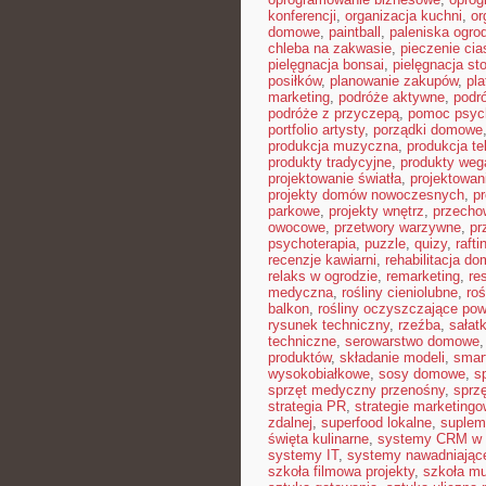
konferencji
,
organizacja kuchni
,
or
domowe
,
paintball
,
paleniska ogro
chleba na zakwasie
,
pieczenie cia
pielęgnacja bonsai
,
pielęgnacja st
posiłków
,
planowanie zakupów
,
pl
marketing
,
podróże aktywne
,
podr
podróże z przyczepą
,
pomoc psyc
portfolio artysty
,
porządki domowe
produkcja muzyczna
,
produkcja te
produkty tradycyjne
,
produkty weg
projektowanie światła
,
projektowan
projekty domów nowoczesnych
,
pr
parkowe
,
projekty wnętrz
,
przecho
owocowe
,
przetwory warzywne
,
pr
psychoterapia
,
puzzle
,
quizy
,
rafti
recenzje kawiarni
,
rehabilitacja d
relaks w ogrodzie
,
remarketing
,
re
medyczna
,
rośliny cieniolubne
,
roś
balkon
,
rośliny oczyszczające pow
rysunek techniczny
,
rzeźba
,
sałat
techniczne
,
serowarstwo domowe
produktów
,
składanie modeli
,
smar
wysokobiałkowe
,
sosy domowe
,
s
sprzęt medyczny przenośny
,
sprzę
strategia PR
,
strategie marketing
zdalnej
,
superfood lokalne
,
suplem
święta kulinarne
,
systemy CRM w 
systemy IT
,
systemy nawadniając
szkoła filmowa projekty
,
szkoła m