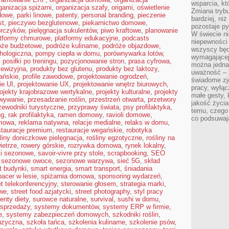
wsparcia, kt
ganizacja spiżarni
,
organizacja szafy
,
origami
,
oświetlenie
Zmiana trybu
dowe
,
parki linowe
,
patenty
,
personal branding
,
pieczenie
bardziej, ni
st
,
pieczywo bezglutenowe
,
piekarnictwo domowe
,
pozostaje py
orczyków
,
pielęgnacja sukulentów
,
piwo kraftowe
,
planowanie
W świecie ni
atformy chmurowe
,
platformy edukacyjne
,
podcasts
niepewności 
óże budżetowe
,
podróże kulinarne
,
podróże objazdowe
,
wszyscy będ
hologiczna
,
pompy ciepła w domu
,
porównywarka lotów
,
wymagającej
,
posiłki po treningu
,
pozycjonowanie stron
,
prasa cyfrowa
,
można jedna
lewizyjna
,
produkty bez glutenu
,
produkty bez laktozy
,
uważność – 
ańskie
,
profile zawodowe
,
projektowanie ogrodzeń
,
świadome zje
ie UI
,
projektowanie UX
,
projektowanie wnętrz biurowych
,
pracy, wyłąc
ojekty krajobrazowe wertykalne
,
projekty kulturalne
,
projekty
małe gesty, 
wywanie
,
przesadzanie roślin
,
przestrzeń otwarta
,
przetwory
jakość życia
zewodniki turystyczne
,
przyprawy świata
,
psy profilaktyka
,
temu, czego
ng
,
rak profilaktyka
,
ramen domowy
,
ravioli domowe
,
co podsuwaj
omowa
,
reklama natywna
,
relacje medialne
,
relaks w domu
,
stauracje premium
,
restauracje wegańskie
,
robotyka
liny doniczkowe pielęgnacja
,
rośliny egzotyczne
,
rośliny na
ietrze
,
rowery górskie
,
rozrywka domowa
,
rynek lokalny
,
ki sezonowe
,
savoir-vivre przy stole
,
scrapbooking
,
SEO
,
sezonowe owoce
,
sezonowe warzywa
,
sieć 5G
,
skład
t budynki
,
smart energia
,
smart transport
,
śniadania
pacer w lesie
,
spiżarnia domowa
,
sponsoring wydarzeń
,
t telekonferencyjny
,
sterowanie głosem
,
strategia marki
,
owe
,
street food azjatycki
,
street photography
,
styl pracy
enty diety
,
surowce naturalne
,
survival
,
sushi w domu
,
sprzedaży
,
systemy dokumentów
,
systemy ERP w firmie
,
e
,
systemy zabezpieczeń domowych
,
szkodniki roślin
,
uzyczna
,
szkoła tańca
,
szkolenia kulinarne
,
szkolenie psów
,