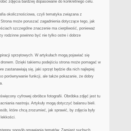
robić zdjęcia bardziej dopasowane do konkretnego celu.
afia okolicznościowa, czyli tematyka związana z
. Strona może poruszać zagadnienia dotyczące tego, jak
reściach szczególne znaczenie ma cierpliwość, ponieważ
zy rodzinne powinno być nie tylko ostre i dobrze
.
piracji sprzętowych. W artykułach mogą pojawiać się
z dronem. Dzięki takiemu podejściu strona może pomagać w
 zastanawiają się, jaki sprzęt będzie dla nich najlepiej
ko porównywanie funkcji, ale także pokazanie, że dobry
a.
święcony cyfrowej obróbce fotografii. Obróbka zdjęć jest tu
cniania nastroju. Artykuły mogą dotyczyć balansu bieli.
osób, które chcą zrozumieć, jak sprawić, by zdjęcia były
 lekkości.
rzystępny sposób omawiania tematów. Zamiast suchych