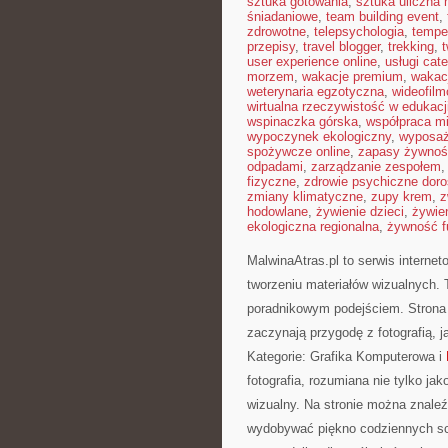
sztuka gotowania
,
sztuka uliczna 
śniadaniowe
,
team building event
,
zdrowotne
,
telepsychologia
,
tempe
przepisy
,
travel blogger
,
trekking
,
user experience online
,
usługi cat
morzem
,
wakacje premium
,
wakac
weterynaria egzotyczna
,
wideofil
wirtualna rzeczywistość w edukacj
wspinaczka górska
,
współpraca m
wypoczynek ekologiczny
,
wyposaż
spożywcze online
,
zapasy żywnoś
odpadami
,
zarządzanie zespołem
fizyczne
,
zdrowie psychiczne doro
zmiany klimatyczne
,
zupy krem
,
z
hodowlane
,
żywienie dzieci
,
żywie
ekologiczna regionalna
,
żywność f
MalwinaAtras.pl to serwis internet
tworzeniu materiałów wizualnych. 
poradnikowym podejściem. Strona 
zaczynają przygodę z fotografią, j
Kategorie: Grafika Komputerowa i
fotografia, rozumiana nie tylko jak
wizualny. Na stronie można znaleźć
wydobywać piękno codziennych sce