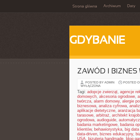
Archiwum
Daty
Strona główna
GDYBANIE
ZAWÓD I BIZNES
POSTED BY ADMIN
POSTED ON
WYŁĄCZONA
Tagi:
adopcje zwierząt
,
agencje r
domowych
,
akcesoria ogrodowe
,
a
twórcza
,
alarm domowy
,
alergie 
biznesowa
,
analiza cyfrowa
,
anali
aplikacje dietetyczne
,
aranżacja b
tarasowe
,
arbitraż
,
architekt krajo
ogrodowa
,
audioguide
,
automatycz
badania marketingowe
,
badania opi
klientów
,
behawiorystyka
,
big data
data-driven
,
biznes edukacyjny
,
bi
USA
,
bizuteria handmade
,
blog ga