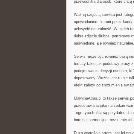
przewodnika dla osób, które chcą 
Ważną częścią serwisu jest fotogr
opowiadaniem historii przez kadry
uchwycić naturalność. W takich t
dobre zdjęcie ślubne, portretowe c
naświetlone, ale również naturalne
Serwis może być również bazą ins
tematy takie jak podstawy pracy 
podejmowaniu decyzji osobom, które
dopasowany. Ważne jest tu nie tyl
efekt zależy od zrozumienia światł
MalwinaAtras.pl to także serwis po
przedstawiana jako narzędzie wzma
Tego typu treści są przydatne dla 
bardziej harmonijne, bez utraty ich
Dużą wartością strony jest jej p