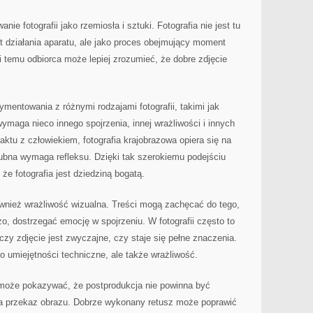
ie fotografii jako rzemiosła i sztuki. Fotografia nie jest tu
t działania aparatu, ale jako proces obejmujący moment
i temu odbiorca może lepiej zrozumieć, że dobre zdjęcie
mentowania z różnymi rodzajami fotografii, takimi jak
ymaga nieco innego spojrzenia, innej wrażliwości i innych
ktu z człowiekiem, fotografia krajobrazowa opiera się na
ślubna wymaga refleksu. Dzięki tak szerokiemu podejściu
e fotografia jest dziedziną bogatą.
ównież wrażliwość wizualna. Treści mogą zachęcać do tego,
zo, dostrzegać emocję w spojrzeniu. W fotografii często to
czy zdjęcie jest zwyczajne, czy staje się pełne znaczenia.
o umiejętności techniczne, ale także wrażliwość.
 może pokazywać, że postprodukcja nie powinna być
ca przekaz obrazu. Dobrze wykonany retusz może poprawić