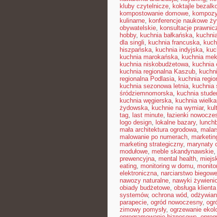
kluby czytelnicze
,
koktajle bezalk
kompostowanie domowe
,
kompozy
kulinarne
,
konferencje naukowe ży
obywatelskie
,
konsultacje prawnic
hobby
,
kuchnia bałkańska
,
kuchnia
dla singli
,
kuchnia francuska
,
kuch
hiszpańska
,
kuchnia indyjska
,
kuc
kuchnia marokańska
,
kuchnia me
kuchnia niskobudżetowa
,
kuchnia 
kuchnia regionalna Kaszub
,
kuchni
regionalna Podlasia
,
kuchnia regio
kuchnia sezonowa letnia
,
kuchnia
śródziemnomorska
,
kuchnia stud
kuchnia węgierska
,
kuchnia wielk
żydowska
,
kuchnie na wymiar
,
kul
tag
,
last minute
,
łazienki nowocze
logo design
,
lokalne bazary
,
lunch
mała architektura ogrodowa
,
malar
malowanie po numerach
,
marketin
marketing strategiczny
,
marynaty
modułowe
,
meble skandynawskie
prewencyjna
,
mental health
,
miejsk
eating
,
monitoring w domu
,
monito
elektroniczna
,
narciarstwo biegow
nawozy naturalne
,
nawyki żywieni
obiady budżetowe
,
obsługa klienta
systemów
,
ochrona wód
,
odżywian
parapecie
,
ogród nowoczesny
,
ogr
zimowy pomysły
,
ogrzewanie ekol
oprogramowanie biznesowe
,
opro