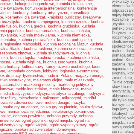
wieku czy s
oholowe
,
kolacje jednogarnkowe
,
kominki ekologiczne
,
elementów fi
cje kwiatowe
,
komunikacja interpersonalna
,
konferencje
odpuszczani
wienie
,
konkursy
,
konkursy artystyczne
,
konsultacje
najwydajniej
ze
,
kosmetyki dla zwierząt
,
krajobraz publiczny
,
kreatywne
rozsądniej j
 brazylijska
,
kuchnia campingowa
,
kuchnia czeska
,
kuchnia
„wystarczają
nia fusion
,
kuchnia grecka
,
kuchnia gruzińska
,
kuchnia
perfekcjoniz
hnia japońska
,
kuchnia koreańska
,
kuchnia libańska
,
Dotyczy to z
ksykańska
,
kuchnia molekularna
,
kuchnia niemiecka
,
rodzinnego 
orientalna
,
kuchnia peruwiańska
,
kuchnia portugalska
,
idealizowan
a regionalna Małopolski
,
kuchnia regionalna Mazur
,
kuchnia
społeczności
nalna Śląska
,
kuchnia roślinna
,
kuchnia sezonowa jesienna
,
realne i dos
 sezonowa zimowa
,
kuchnia skandynawska
,
kuchnia
pomaga takż
encka
,
kuchnia tajska
,
kuchnia turecka
,
kuchnia ukraińska
,
ciałem. Kied
anocna
,
kuchnia wigilijna
,
kuchnia zero waste
,
kuchnia
zadanie, łat
tura herbaty
,
kultura kawy
,
kursy rozwoju osobistego
,
laser
napięcia cz
sne
,
lemoniady domowe
,
lobbying
,
logistyka e-commerce
,
sygnały, któ
box do pracy
,
łyżwiarstwo
,
made in Poland
,
magazyn energii
,
zmień dietę, 
stwo abstrakcyjne
,
malarstwo olejne
,
małe mieszkanie
,
To nie przyp
g automation
,
marketing mobilny
,
marketing polityczny
,
slow life roś
 domowe
,
meble industrialne
,
meble klasyczne
,
meble
medytacją, s
,
media tradycyjne
,
medycyna estetyczna zabiegi
,
medycyna
aktywnością 
ie rośliny
,
mieszkanie z balkonem
,
mikroogród
,
mindful
nie tylko sp
rowanie zdrowia domowe
,
motion design
,
muzyka
też wymiar s
e
,
nauka gry na gitarze
,
nauka gry na pianinie
,
nauka śpiewu
,
kupujemy mni
owe
,
niemarnowanie jedzenia
,
nietolerancje pokarmowe
,
lokalnych rz
 online
,
ochrona powietrza
,
ochrona przyrody
,
ochrona
częściej wy
ie seniorów
,
ogród japoński
,
ogród miejski
,
ogród na
miejską zam
ód wertykalny
,
ogród wiejski
,
ogród wypoczynkowy
,
ogród
swoją cegieł
ogiczne
,
opieka nad zwierzętami domowymi
,
się na relac
gramowanie ERP
,
organizacja domowa
,
organizacja