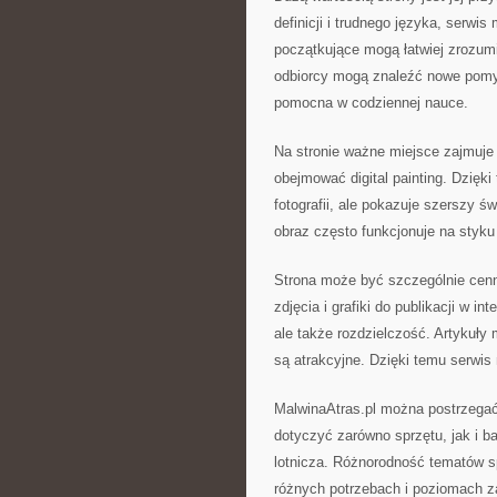
definicji i trudnego języka, serw
początkujące mogą łatwiej zrozum
odbiorcy mogą znaleźć nowe pomysł
pomocna w codziennej nauce.
Na stronie ważne miejsce zajmuje
obejmować digital painting. Dzięki
fotografii, ale pokazuje szerszy 
obraz często funkcjonuje na styku
Strona może być szczególnie cenn
zdjęcia i grafiki do publikacji w i
ale także rozdzielczość. Artykuły
są atrakcyjne. Dzięki temu serwis
MalwinaAtras.pl można postrzegać
dotyczyć zarówno sprzętu, jak i ba
lotnicza. Różnorodność tematów sp
różnych potrzebach i poziomach 