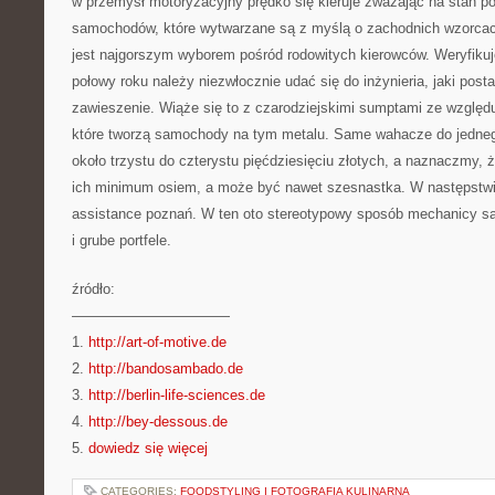
w przemysł motoryzacyjny prędko się kieruje zważając na stan pol
samochodów, które wytwarzane są z myślą o zachodnich wzorcac
jest najgorszym wyborem pośród rodowitych kierowców. Weryfikuje
połowy roku należy niezwłocznie udać się do inżynieria, jaki post
zawieszenie. Wiąże się to z czarodziejskimi sumptami ze względ
które tworzą samochody na tym metalu. Same wahacze do jedneg
około trzystu do czterystu pięćdziesięciu złotych, a naznaczmy,
ich minimum osiem, a może być nawet szesnastka. W następstwi
assistance poznań. W ten oto stereotypowy sposób mechanicy s
i grube portfele.
źródło:
———————————
1.
http://art-of-motive.de
2.
http://bandosambado.de
3.
http://berlin-life-sciences.de
4.
http://bey-dessous.de
5.
dowiedz się więcej
CATEGORIES:
FOODSTYLING I FOTOGRAFIA KULINARNA