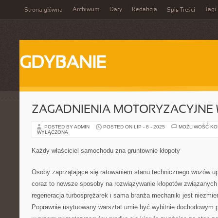
Archiwum
Daty
Redakcja
Tagi
Strona główna
Spis Treści
GDYBANIE
ZAGADNIENIA MOTORYZACYJNE 
POSTED BY ADMIN
POSTED ON LIP - 8 - 2025
MOŻLIWOŚĆ K
WYŁĄCZONA
Każdy właściciel samochodu zna gruntownie kłopoty
Osoby zaprzątające się ratowaniem stanu technicznego wozów up
coraz to nowsze sposoby na rozwiązywanie kłopotów związanych 
regeneracja turbosprężarek i sama branża mechaniki jest niezmier
Poprawnie usytuowany warsztat umie być wybitnie dochodowym p