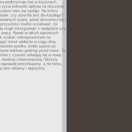
óra podtrzymuje nas w kryzysach.
 życia jednostki wpływa na otoczenie
ż często nam się wydaje. Na końcu
tanie: czy slow life jest dla każdego?
erównych szans, presji ekonomicznej i
przyszłości trudno oczekiwać, że
ą mogli zrezygnować z nadgodzin czy
 pracy. Nawet w takich warunkach
k szukać mikroprzestrzeni na
pięć minut oddechu w ciągu dnia,
dzenie posiłku, krótki spacer po
zenie telefonu godzinę przed snem. To
które z czasem układają się w nową
, bardziej zrównoważoną i bliższą
 naprawdę potrzebujemy, a nie temu,
ą nam reklamy i algorytmy.