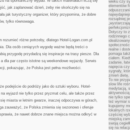
azd na spontaniczny wypad. W takich materiałach liczą się
wieku czy s
elementów fi
ść, jak zaplanować dzień, żeby nie skończyło się na
odpuszczani
ła jak turystyczny organizer, który przypomina, że dobre
najwydajniej
rozsądniej j
tów, tylko równowaga.
„wystarczają
perfekcjoniz
Dotyczy to z
rodzinnego 
n rozumieć różne potrzeby, dlatego Hotel-Logan.com.pl
idealizowan
społeczności
nia. Dla osób ceniących wygodę ważne będą treści o
realne i dos
pomaga takż
ubią przygodę przydadzą się inspiracje na trasy piesze. Dla
ciałem. Kied
ci, a dla par często istotne są weekendowe wyjazdy. Serwis
zadanie, łat
napięcia cz
cji, pokazując, że Polska jest pełna możliwości.
sygnały, któ
zmień dietę, 
To nie przyp
slow life roś
e podejście do podróży jako do sztuki wyboru. Hotel-
medytacją, s
aktywnością 
na wyjazd nie tylko przez pryzmat celu, ale także przez
nie tylko sp
 się miasta w letnim gwarze, inaczej odpoczywa w górach,
też wymiar s
kupujemy mni
aga zauważyć, że Polska zmienia się sezonowo i oferuje
lokalnych rz
o sprawia, że nawet dobrze znane miejsca można odkryć w
częściej wy
miejską zam
swoją cegieł
się na relac