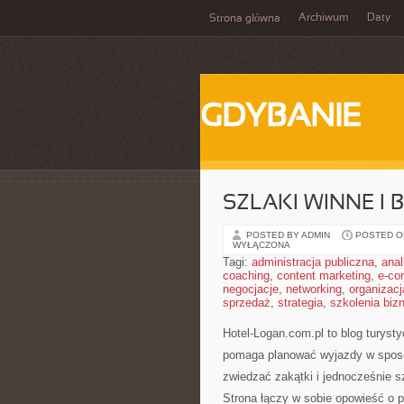
Archiwum
Daty
Strona główna
GDYBANIE
SZLAKI WINNE I
POSTED BY ADMIN
POSTED ON
WYŁĄCZONA
Tagi:
administracja publiczna
,
anal
coaching
,
content marketing
,
e-co
negocjacje
,
networking
,
organizacj
sprzedaż
,
strategia
,
szkolenia bi
Hotel-Logan.com.pl to blog turyst
pomaga planować wyjazdy w sposób
zwiedzać zakątki i jednocześnie
Strona łączy w sobie opowieść o 