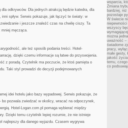
wsparcia, kt
Zmiana trybu
 dla odkrywców. Dla jednych atrakcją będzie katedra, dla
bardziej, ni
pozostaje py
, inni spływ. Serwis pokazuje, jak łączyć te światy: w
W świecie ni
zwiedzanie i jeszcze znaleźć czas na chwilę ciszy. Ta
niepewności 
wszyscy będ
t mniej męcząca.
wymagającej
można jedna
uważność – 
świadome zje
arygodność, ale też sposób podania treści. Hotel-
pracy, wyłąc
małe gesty, 
arrację, dzięki czemu informacje są łatwe do przyswojenia.
jakość życia
temu, czego
ieść z poradą. Czytelnik ma poczucie, że ktoś pamięta o
co podsuwaj
zdu. Taki styl prowadzi do decyzji podejmowanych
mej idei hotelu jako bazy wypadowej. Serwis pokazuje, że
 bo pozwala zwiedzać w okolicy, wracać na odpoczynek,
energią. Hotel-Logan.com.pl pomaga wybierać między
 Dzięki temu czytelnik lepiej rozumie, że nie istnieje
hotel najlepszy dla danego wyjazdu. Czasem wygrywa