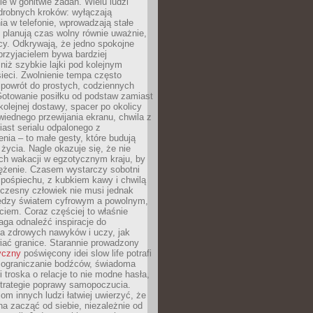
e w gonitwie zadań. Wielu ludzi
drobnych kroków: wyłączają
a w telefonie, wprowadzają stałe
 planują czas wolny równie uważnie,
cy. Odkrywają, że jedno spokojne
przyjacielem bywa bardziej
niż szybkie lajki pod kolejnym
ieci. Zwolnienie tempa często
 powrót do prostych, codziennych
Gotowanie posiłku od podstaw zamiast
olejnej dostawy, spacer po okolicy
iednego przewijania ekranu, chwila z
ast serialu odpalonego z
nia – to małe gesty, które budują
życia. Nagle okazuje się, że nie
ich wakacji w egzotycznym kraju, by
ężenie. Czasem wystarczy sobotni
pośpiechu, z kubkiem kawy i chwilą
czesny człowiek nie musi jednak
ędzy światem cyfrowym a powolnym,
iem. Coraz częściej to właśnie
aga odnaleźć inspiracje do
a zdrowych nawyków i uczy, jak
iać granice. Starannie prowadzony
yczny
poświęcony idei slow life potrafi
 ograniczanie bodźców, świadoma
 troska o relacje to nie modne hasła,
strategie poprawy samopoczucia.
iom innych ludzi łatwiej uwierzyć, że
a zacząć od siebie, niezależnie od