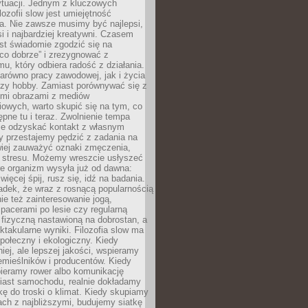
ytuacji. Jednym z kluczowych
lozofii slow jest umiejętność
a. Nie zawsze musimy być najlepsi,
si i najbardziej kreatywni. Czasem
est świadomie zgodzić się na
co dobrze” i zrezygnować z
mu, który odbiera radość z działania.
arówno pracy zawodowej, jak i życia
czy hobby. Zamiast porównywać się z
ymi obrazami z mediów
owych, warto skupić się na tym, co
tępne tu i teraz. Zwolnienie tempa
e odzyskać kontakt z własnym
y przestajemy pędzić z zadania na
wiej zauważyć oznaki zmęczenia,
y stresu. Możemy wreszcie usłyszeć
re organizm wysyła już od dawna:
więcej śpij, rusz się, idź na badania.
adek, że wraz z rosnącą popularnością
nie też zainteresowanie jogą,
pacerami po lesie czy regularną
fizyczną nastawioną na dobrostan, a
ektakularne wyniki. Filozofia slow ma
połeczny i ekologiczny. Kiedy
ej, ale lepszej jakości, wspieramy
emieślników i producentów. Kiedy
bieramy rower albo komunikację
iast samochodu, realnie dokładamy
kę do troski o klimat. Kiedy skupiamy
jach z najbliższymi, budujemy siatkę