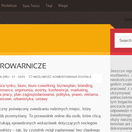
Redakcja
Tagi
Waga
Spis Treści
SUB
 BROWARNICZE
Jeszcze nigdy
możliwości, 
SZLAKI
 GRU - 27 - 2025
MOŻLIWOŚĆ KOMENTOWANIA
ZOSTAŁA
nieskończon
WINNE
I
godzin znale
iza rynku
,
biuro
,
biuro coworking
,
biznesplan
,
branding
,
BROWARNICZE
pracować z d
mmerce
,
ergonomia
,
eventy
,
konferencje
,
marketing
,
utrzymywać 
a pracy
,
plan zagospodarowania
,
polityka
,
prawo
,
reklama
,
jednocześnie
znesowe
,
urbanistyka
,
ustawy
tym bogactwe
poczucie prz
yczny poświęcony zwiedzaniu rodzimych miejsc, który
odpowiedzi n
świadomego z
 przemyślany. To przewodnik online dla osób, które chcą
służy naszej 
 szukają sprawdzonych wskazówek dotyczących noclegów.
lenistwo ani
dokonywania
podróży – tak, by czytelnik mógł zaplanować bez zbędnego