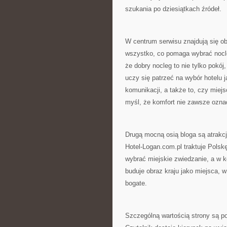
szukania po dziesiątkach źródeł.
W centrum serwisu znajdują się ob
wszystko, co pomaga wybrać nocl
że dobry nocleg to nie tylko pokój
uczy się patrzeć na wybór hotelu 
komunikacji, a także to, czy mie
myśl, że komfort nie zawsze ozna
Drugą mocną osią bloga są atrakcj
Hotel-Logan.com.pl traktuje Polsk
wybrać miejskie zwiedzanie, a w k
buduje obraz kraju jako miejsca, 
bogate.
Szczególną wartością strony są po