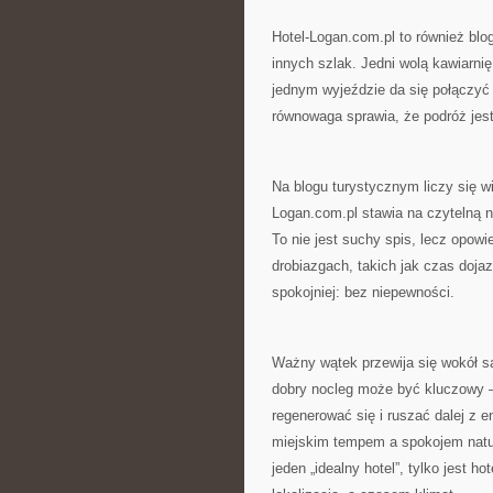
Hotel-Logan.com.pl to również blog
innych szlak. Jedni wolą kawiarnię
jednym wyjeździe da się połączyć 
równowaga sprawia, że podróż jes
Na blogu turystycznym liczy się wi
Logan.com.pl stawia na czytelną n
To nie jest suchy spis, lecz opow
drobiazgach, takich jak czas doja
spokojniej: bez niepewności.
Ważny wątek przewija się wokół sa
dobry nocleg może być kluczowy –
regenerować się i ruszać dalej z 
miejskim tempem a spokojem natury.
jeden „idealny hotel”, tylko jest 