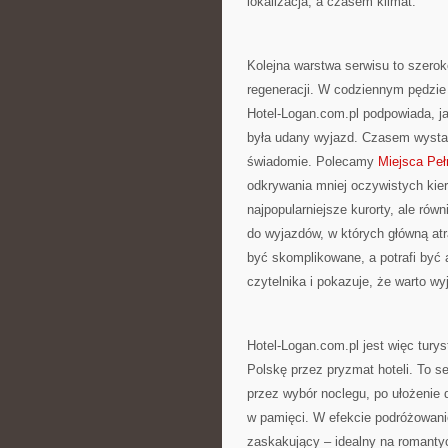
lokalizacja, a czasem klimat.
Kolejna warstwa serwisu to szero
regeneracji. W codziennym pędzie
Hotel-Logan.com.pl podpowiada, ja
była udany wyjazd. Czasem wystar
świadomie. Polecamy
Miejsca Pełn
odkrywania mniej oczywistych kieru
najpopularniejsze kurorty, ale ró
do wyjazdów, w których główną atra
być skomplikowane, a potrafi być
czytelnika i pokazuje, że warto wy
Hotel-Logan.com.pl jest więc tur
Polskę przez pryzmat hoteli. To s
przez wybór noclegu, po ułożenie d
w pamięci. W efekcie podróżowanie 
zaskakujący – idealny na romanty