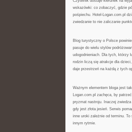
Czytelnik dostaje kierunek na wyj
wskazówki: co zobaczyć, gdzie pój
pośpiechu. Hotel-Logan.com.pl dzia
zwiedzanie to nie zaliczanie punk
Blog turystyczny o Polsce powinie
pasuje do wielu stylów podróżowa
udogodnieniach. Dla tych, którzy l
rodzin liczą się atrakcje dla dzie
daje przestrzeń na każdą z tych op
Ważnym elementem bloga jest takż
Logan.com.pl zachęca, by patrzeć 
pryzmat nastroju. Inaczej zwiedza
gdy jest złota jesień. Serwis pom
inne uroki zależnie od terminu. T
innym rytmie.