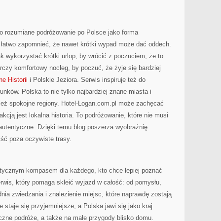
ko rozumiane podróżowanie po Polsce jako forma
 łatwo zapomnieć, że nawet krótki wypad może dać oddech.
k wykorzystać krótki urlop, by wrócić z poczuciem, że to
czy komfortowy nocleg, by poczuć, że żyje się bardziej
e Historii
i Polskie Jeziora. Serwis inspiruje też do
nków. Polska to nie tylko najbardziej znane miasta i
wnież spokojne regiony. Hotel-Logan.com.pl może zachęcać
kcją jest lokalna historia. To podróżowanie, które nie musi
 autentyczne. Dzięki temu blog poszerza wyobraźnię
jść poza oczywiste trasy.
ystycznym kompasem dla każdego, kto chce lepiej poznać
erwis, który pomaga skleić wyjazd w całość: od pomysłu,
nia zwiedzania i znalezienie miejsc, które naprawdę zostają
staje się przyjemniejsze, a Polska jawi się jako kraj
czne podróże, a także na małe przygody blisko domu.