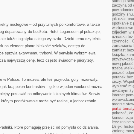
samego siebi
zaczyna od 
powiadomieni
godziny snu,
jak czas pra
spotkanie z 
iekty noclegowe – od przytulnych po komfortowe, a także
wartościowe 
eg dopasowany do budżetu. Hotel-Logan.com.pl pokazuje,
zdjęciem w s
oznacza też
, ale także logistyka całego wyjazdu. Dzięki temu czytelnik
czynności. 
zamawiania k
jak na element planu: bliskość szlaków, dostęp do
zamiast bezw
jsce sprzyja aktywnemu trybowi. W serwisie wybrzmiewa
książką zami
przyzwyczaje
cza najwyższą cenę, lecz często świadome priorytety.
nową jakość 
trzeba wielk
poczuć odpr
poranek bez 
e w Polsce. To muzea, ale też przyroda: góry, rezerwaty.
ciszy. Współ
wybierać mi
ę jak kraj pełen kontrastów – gdzie w jeden weekend można
uważnym życ
olejny postawić na odkrywanie lokalnych klimatów. Serwis
internet pom
wprowadzani
w którym podróżowanie może być realne, a jednocześnie
mądrze staw
portal temat
pokazać, że
konsumpcja i
lecz realne 
Dzięki histor
radniki, które pomagają przejść od pomysłu do działania.
zmianę możn