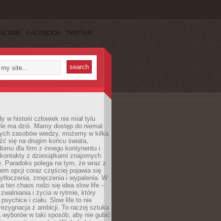
SCRIBE
FACEBOOK
TWITTER
 w historii człowiek nie miał tylu
ile ma dziś. Mamy dostęp do niemal
ych zasobów wiedzy, możemy w kilka
źć się na drugim końcu świata,
omu dla firm z innego kontynentu i
kontakty z dziesiątkami znajomych
. Paradoks polega na tym, że wraz z
m opcji coraz częściej pojawia się
ytłoczenia, zmęczenia i wypalenia. W
a ten chaos rodzi się idea slow life –
walniania i życia w rytmie, który
psychice i ciału. Slow life to nie
 rezygnacja z ambicji. To raczej sztuka
 wyborów w taki sposób, aby nie gubić