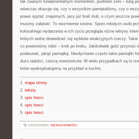
tak zwanym fundamentalnym momentem, punktem zero – tutaj pom
wówczas okazuje się, czy o wszystkim pamiętaliśmy, czy o wsz
prawo spytać znajomych, jacy już brali ślub, o czym jeszcze pow
musimy załatwić. To niezmiernie istotne. Sporo młodych osób prz
kolosalnego wydarzenia w ich życiu przegląda różne witryny intern
których wolno dowiedzieć się wybitnie atrakcyjnych rzeczy. Taki
co powinniśmy robić – krok po kroku. Jakikolwiek gość przynosi
podarunek, jakąś pamiątkę. Niesłychanie często takie pamiątki fo
dużo radości, cieszą nowożeńców. W wielu przypadkach są to rz
które wyeksploatujemy na przykład w kuchni.
1.
mapa strony
2.
teksty
3.
spis tresci
4.
spis tresci
5.
spis tresci
CATEGORIES:
NIERUCHOMOŚCI