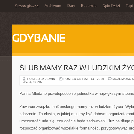
Archiwum
Daty
Redakcja
Tagi
Strona główna
Spis Treści
GDYBANIE
ŚLUB MAMY RAZ W LUDZKIM ŻY
POSTED BY ADMIN
POSTED ON PAŹ - 14 - 2025
MOŻLIWOŚĆ 
WYŁĄCZONA
Panna Młoda to prawdopodobnie jednostka w największym stopni
Zawarcie związku małżeńskiego mamy raz w ludzkim życiu. Wybi
zdarzenie. To chwila, w jakiej musimy być dobrymi organizatorami
uroczystość uda się, czy goście będą zadowoleni. Już na długo
rozpocząć organizować wszelakie formalność, przygotowywać uro