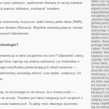
wieku czy s
 na części pierwsze, spektrometr Ramana to raczej subtelne
elementów fi
odpuszczani
ji poprzez delikatne „muśnięcie” światłem.
najwydajniej
rozsądniej j
„wystarczają
ne instrumenty muzyczne: jeden tworzy pełen obraz (NMR),
perfekcjoniz
Dotyczy to z
uanse dźwięku (Ramana). Wspólnie stanowią potężny zestaw
rodzinnego 
esnych laboratoriów.
idealizowan
społeczności
realne i dos
echnologie?
pomaga takż
ciałem. Kied
zadanie, łat
 inwestycja w takie urządzenia ma sens? Odpowiedź zależy
napięcia cz
sygnały, któ
oja firma zajmuje się analizą substancji czy materiałów o
zmień dietę, 
To nie przyp
maga certyfikatów potwierdzających skład surowców —
slow life roś
ektrometry pozwalają skrócić czas badań, zwiększyć ich
medytacją, s
aktywnością 
ów.
nie tylko sp
też wymiar s
kupujemy mni
awę, że technologia to nie luksus, lecz konieczność —
lokalnych rz
częściej wy
 do przodu. Trendem jest także integracja tych urządzeń z
miejską zam
swoją cegieł
ocesów badawczych. To jakby mieć własnego asystenta
się na relac