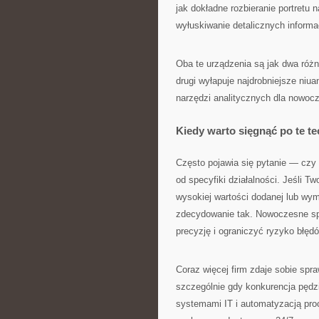
jak dokładne rozbieranie portretu
wyłuskiwanie detalicznych informac
Oba te urządzenia są jak dwa róż
drugi wyłapuje najdrobniejsze ni
narzędzi analitycznych dla nowocz
Kiedy warto sięgnąć po te t
Często pojawia się pytanie — czy
od specyfiki działalności. Jeśli Tw
wysokiej wartości dodanej lub wy
zdecydowanie tak. Nowoczesne sp
precyzję i ograniczyć ryzyko błęd
Coraz więcej firm zdaje sobie spr
szczególnie gdy konkurencja pędzi
systemami IT i automatyzacją pr