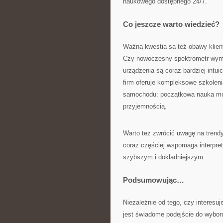
naukowego dostępnego 24/7.
Co jeszcze warto wiedzieć?
Ważną kwestią są też obawy klien
Czy nowoczesny spektrometr wyma
urządzenia są coraz bardziej intu
firm oferuje kompleksowe szkoleni
samochodu: początkowa nauka moż
przyjemnością.
Warto też zwrócić uwagę na trendy
coraz częściej wspomaga interpre
szybszym i dokładniejszym.
Podsumowując…
Niezależnie od tego, czy intere
jest świadome podejście do wyboru