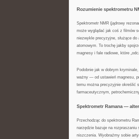
Rozumienie spektrometru N
Spektrometr NMR (jądrowy rezonan
może wyglądać jak coś z filmów sc
niezwykle precyzyjne, służące do 
atomowym. To trochę jakby spojrz
magnesy i fale radiowe, które „od
Podobnie jak w dobrym kryminale, 
ważny — od ustawień magnesu, prze
temu można precyzyjnie określić 
farmaceutycznym, petrochemicz
Spektrometr Ramana — alter
Przechodząc do spektrometru Rama
narzędzie bazuje na rozpraszaniu ś
niszczenia. Wyobraźmy sobie arty