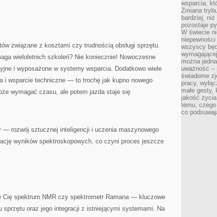
wsparcia, kt
Zmiana trybu
bardziej, ni
pozostaje py
W świecie ni
niepewności 
tów związane z kosztami czy trudnością obsługi sprzętu.
wszyscy będ
wymagającej
ga wieloletnich szkoleń? Nie koniecznie! Nowoczesne
można jedna
icyjne i wyposażone w systemy wsparcia. Dodatkowo wiele
uważność – 
świadome zje
a i wsparcie techniczne — to trochę jak kupno nowego
pracy, wyłąc
małe gesty, 
e wymagać czasu, ale potem jazda staje się
jakość życia
temu, czego
co podsuwaj
 — rozwój sztucznej inteligencji i uczenia maszynowego
tację wyników spektroskopowych, co czyni proces jeszcze
suje Cię spektrum NMR czy spektrometr Ramana — kluczowe
 sprzętu oraz jego integracji z istniejącymi systemami. Na