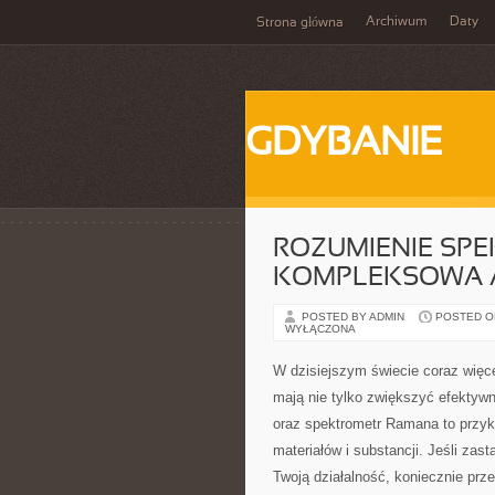
Archiwum
Daty
Strona główna
GDYBANIE
ROZUMIENIE SP
KOMPLEKSOWA 
POSTED BY ADMIN
POSTED ON
WYŁĄCZONA
W dzisiejszym świecie coraz więce
mają nie tylko zwiększyć efektyw
oraz spektrometr Ramana to przykł
materiałów i substancji. Jeśli zas
Twoją działalność, koniecznie prze