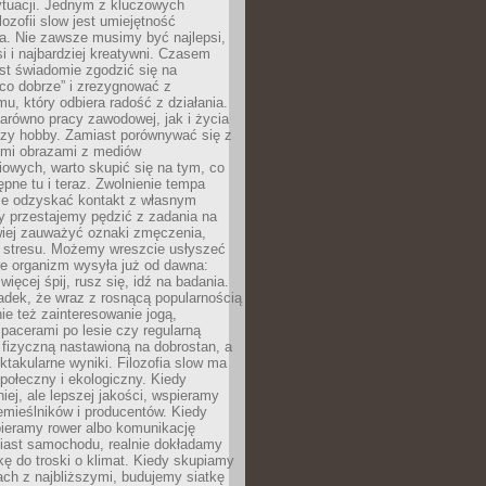
ytuacji. Jednym z kluczowych
lozofii slow jest umiejętność
a. Nie zawsze musimy być najlepsi,
si i najbardziej kreatywni. Czasem
est świadomie zgodzić się na
co dobrze” i zrezygnować z
mu, który odbiera radość z działania.
arówno pracy zawodowej, jak i życia
czy hobby. Zamiast porównywać się z
ymi obrazami z mediów
owych, warto skupić się na tym, co
tępne tu i teraz. Zwolnienie tempa
e odzyskać kontakt z własnym
y przestajemy pędzić z zadania na
wiej zauważyć oznaki zmęczenia,
y stresu. Możemy wreszcie usłyszeć
re organizm wysyła już od dawna:
więcej śpij, rusz się, idź na badania.
adek, że wraz z rosnącą popularnością
nie też zainteresowanie jogą,
pacerami po lesie czy regularną
fizyczną nastawioną na dobrostan, a
ektakularne wyniki. Filozofia slow ma
połeczny i ekologiczny. Kiedy
ej, ale lepszej jakości, wspieramy
emieślników i producentów. Kiedy
bieramy rower albo komunikację
iast samochodu, realnie dokładamy
kę do troski o klimat. Kiedy skupiamy
jach z najbliższymi, budujemy siatkę