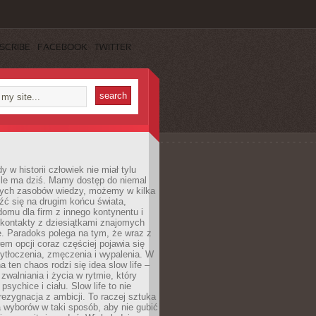
SCRIBE
FACEBOOK
TWITTER
 w historii człowiek nie miał tylu
ile ma dziś. Mamy dostęp do niemal
ych zasobów wiedzy, możemy w kilka
źć się na drugim końcu świata,
omu dla firm z innego kontynentu i
kontakty z dziesiątkami znajomych
. Paradoks polega na tym, że wraz z
m opcji coraz częściej pojawia się
ytłoczenia, zmęczenia i wypalenia. W
a ten chaos rodzi się idea slow life –
walniania i życia w rytmie, który
psychice i ciału. Slow life to nie
 rezygnacja z ambicji. To raczej sztuka
 wyborów w taki sposób, aby nie gubić