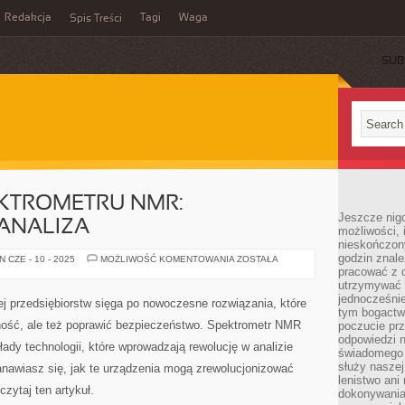
Redakcja
Tagi
Waga
Spis Treści
SUB
EKTROMETRU NMR:
Jeszcze nigdy
ANALIZA
możliwości, 
nieskończon
godzin znale
ROZUMIENIE
 CZE - 10 - 2025
MOŻLIWOŚĆ KOMENTOWANIA
ZOSTAŁA
SPEKTROMETRU
pracować z d
NMR:
utrzymywać 
KOMPLEKSOWA
jednocześnie
ANALIZA
j przedsiębiorstw sięga po nowoczesne rozwiązania, które
tym bogactwe
ność, ale też poprawić bezpieczeństwo. Spektrometr NMR
poczucie prz
odpowiedzi n
ady technologii, które wprowadzają rewolucję w analizie
świadomego z
służy naszej 
tanawiasz się, jak te urządzenia mogą zrewolucjonizować
lenistwo ani
czytaj ten artykuł.
dokonywania