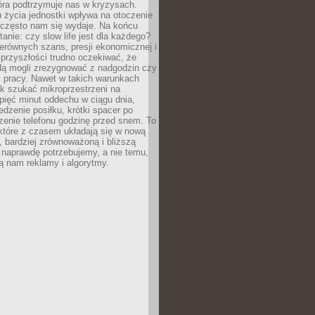
óra podtrzymuje nas w kryzysach.
 życia jednostki wpływa na otoczenie
ż często nam się wydaje. Na końcu
tanie: czy slow life jest dla każdego?
erównych szans, presji ekonomicznej i
przyszłości trudno oczekiwać, że
ą mogli zrezygnować z nadgodzin czy
 pracy. Nawet w takich warunkach
k szukać mikroprzestrzeni na
pięć minut oddechu w ciągu dnia,
dzenie posiłku, krótki spacer po
zenie telefonu godzinę przed snem. To
które z czasem układają się w nową
, bardziej zrównoważoną i bliższą
 naprawdę potrzebujemy, a nie temu,
ą nam reklamy i algorytmy.