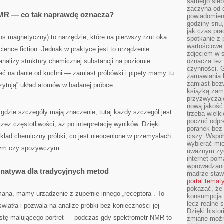
samego siebi
zaczyna od 
MR — co tak naprawdę oznacza?
powiadomieni
godziny snu,
jak czas pra
s magnetyczny) to narzędzie, które na pierwszy rzut oka
spotkanie z 
wartościowe 
ience fiction. Jednak w praktyce jest to urządzenie
zdjęciem w s
analizy struktury chemicznej substancji na poziomie
oznacza też
czynności. 
eć na danie od kuchni — zamiast próbówki i pipety mamy tu
zamawiania k
zamiast bezw
czytują” układ atomów w badanej próbce.
książką zami
przyzwyczaje
nową jakość 
gdzie szczegóły mają znaczenie, tutaj każdy szczegół jest
trzeba wielk
poczuć odpr
z częstotliwości, aż po interpretację wyników. Dzięki
poranek bez 
skład chemiczny próbki, co jest nieocenione w przemysłach
ciszy. Współ
wybierać mi
nym czy spożywczym.
uważnym życ
internet pom
wprowadzani
natywa dla tradycyjnych metod
mądrze staw
portal temat
pokazać, że
na, mamy urządzenie z zupełnie innego „receptora”. To
konsumpcja i
lecz realne 
wiatła i pozwala na analizę próbki bez konieczności jej
Dzięki histor
stę malującego portret — podczas gdy spektrometr NMR to
zmianę możn