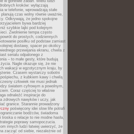
e w gonitwie zadań. Wielu ludzi
drobnych kroków: wyłączają
a w telefonie, wprowadzają stałe
 planują czas wolny równie uważnie,
cy. Odkrywają, że jedno spokojne
przyjacielem bywa bardziej
niż szybkie lajki pod kolejnym
ieci. Zwolnienie tempa często
 powrót do prostych, codziennych
Gotowanie posiłku od podstaw zamiast
olejnej dostawy, spacer po okolicy
iednego przewijania ekranu, chwila z
ast serialu odpalonego z
nia – to małe gesty, które budują
życia. Nagle okazuje się, że nie
ich wakacji w egzotycznym kraju, by
ężenie. Czasem wystarczy sobotni
pośpiechu, z kubkiem kawy i chwilą
czesny człowiek nie musi jednak
ędzy światem cyfrowym a powolnym,
iem. Coraz częściej to właśnie
aga odnaleźć inspiracje do
a zdrowych nawyków i uczy, jak
iać granice. Starannie prowadzony
yczny
poświęcony idei slow life potrafi
 ograniczanie bodźców, świadoma
 troska o relacje to nie modne hasła,
strategie poprawy samopoczucia.
iom innych ludzi łatwiej uwierzyć, że
a zacząć od siebie, niezależnie od