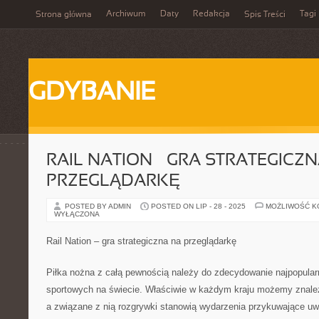
Archiwum
Daty
Redakcja
Tagi
Strona główna
Spis Treści
GDYBANIE
RAIL NATION – GRA STRATEGICZ
PRZEGLĄDARKĘ
POSTED BY ADMIN
POSTED ON LIP - 28 - 2025
MOŻLIWOŚĆ 
WYŁĄCZONA
Rail Nation – gra strategiczna na przeglądarkę
Piłka nożna z całą pewnością należy do zdecydowanie najpopular
sportowych na świecie. Właściwie w każdym kraju możemy znaleź
a związane z nią rozgrywki stanowią wydarzenia przykuwające uwa