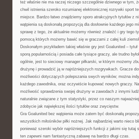
też właśnie nie ma raczej niczego szczególnie dziwnego w tym, 
chwil istnienia szeroko rozumianej elektronicznej rozrywki sport t
miejsce. Bardzo łatwo znajdziemy sporo atrakcyjnych tytułów z n
wątpienia są doskonałą propozycją dla dosłownie każdego jego m
sprawę z tego, że aktualnie możemy również znaleźć i gry tego ty
pomocą których możemy bawić się w graczami z całej kuli ziemsk
Doskonałym przykładem takiej właśnie gry jest Goalunited – tytuł 
sporą popularnością i posiada całe tysiące graczy, ale trudno był
ogólnie, jest to sieciowy manager piłkarski, w którym możemy z
drużynę i prowadzić ją w najróżniejszych rozgrywkach. Gracze do
możliwości dotyczących polepszania swych wyników; można indywi
każdego zawodnika, oraz oczywiście kupować nowych graczy. Naji
możliwość sprawdzenia swojej drużyny w zawodach z innymi ludź
naturalnie związane z tym statystyki, przez co naszym najważnie
zdobycie jak największej ilości tytułów oraz zwycięstw.
Gra Goalunited bez wątpienia może zatem być doskonałą propozy
wszystkich miłośników piłki nożnej. Jak najbardziej warto nieco bl
ponieważ szeroki wybór najróżniejszych funkcji z jakimi się tutaj
ten zapewni nam fantastyczną zabawę na bardzo długi czas.