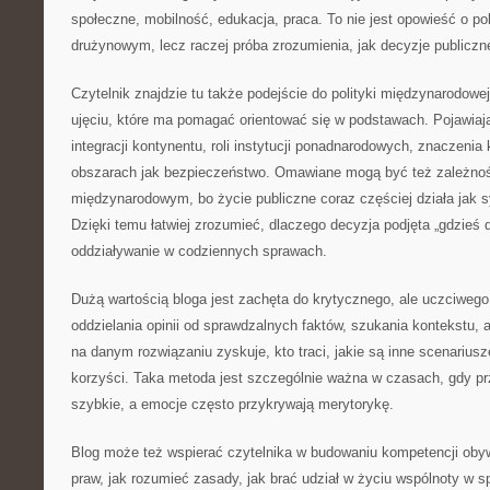
społeczne, mobilność, edukacja, praca. To nie jest opowieść o pol
drużynowym, lecz raczej próba zrozumienia, jak decyzje publiczn
Czytelnik znajdzie tu także podejście do polityki międzynarodowej 
ujęciu, które ma pomagać orientować się w podstawach. Pojawiaj
integracji kontynentu, roli instytucji ponadnarodowych, znaczenia 
obszarach jak bezpieczeństwo. Omawiane mogą być też zależno
międzynarodowym, bo życie publiczne coraz częściej działa jak
Dzięki temu łatwiej zrozumieć, dlaczego decyzja podjęta „gdzieś
oddziaływanie w codziennych sprawach.
Dużą wartością bloga jest zachęta do krytycznego, ale uczciwego
oddzielania opinii od sprawdzalnych faktów, szukania kontekstu, 
na danym rozwiązaniu zyskuje, kto traci, jakie są inne scenariusz
korzyści. Taka metoda jest szczególnie ważna w czasach, gdy p
szybkie, a emocje często przykrywają merytorykę.
Blog może też wspierać czytelnika w budowaniu kompetencji obyw
praw, jak rozumieć zasady, jak brać udział w życiu wspólnoty w 