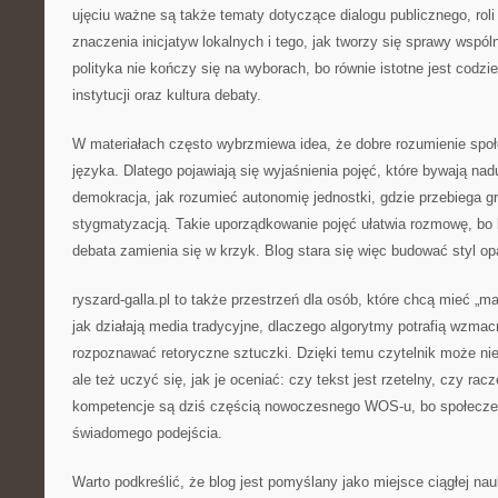
ujęciu ważne są także tematy dotyczące dialogu publicznego, roli
znaczenia inicjatyw lokalnych i tego, jak tworzy się sprawy wspól
polityka nie kończy się na wyborach, bo równie istotne jest codz
instytucji oraz kultura debaty.
W materiałach często wybrzmiewa idea, że dobre rozumienie spo
języka. Dlatego pojawiają się wyjaśnienia pojęć, które bywają na
demokracja, jak rozumieć autonomię jednostki, gdzie przebiega g
stygmatyzacją. Takie uporządkowanie pojęć ułatwia rozmowę, bo
debata zamienia się w krzyk. Blog stara się więc budować styl op
ryszard-galla.pl to także przestrzeń dla osób, które chcą mieć „m
jak działają media tradycyjne, dlaczego algorytmy potrafią wzma
rozpoznawać retoryczne sztuczki. Dzięki temu czytelnik może ni
ale też uczyć się, jak je oceniać: czy tekst jest rzetelny, czy rac
kompetencje są dziś częścią nowoczesnego WOS-u, bo społecz
świadomego podejścia.
Warto podkreślić, że blog jest pomyślany jako miejsce ciągłej nau