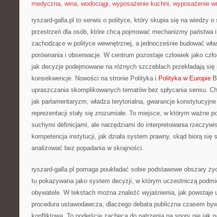
medyczna
,
wina
,
wodociągi
,
wyposażenie kuchni
,
wyposażenie wn
ryszard-galla.pl to serwis o polityce, który skupia się na wiedzy 
przestrzeń dla osób, które chcą pojmować mechanizmy państwa i 
zachodzące w polityce wewnętrznej, a jednocześnie budować wła
porównania i obserwacje. W centrum pozostaje człowiek jako czło
jak decyzje podejmowane na różnych szczeblach przekładają się
konsekwencje. Nowości na stronie Polityka i
Polityka w Europie
Bl
upraszczania skomplikowanych tematów bez spłycania sensu. Cho
jak parlamentaryzm, władza terytorialna, gwarancje konstytucyj
reprezentacji stały się zrozumiałe. To miejsce, w którym ważne p
suchymi definicjami, ale narzędziami do interpretowania rzeczywis
kompetencja instytucji, jak działa system prawny, skąd biorą się 
analizować bez popadania w skrajności.
ryszard-galla.pl pomaga poukładać sobie podstawowe obszary życi
tu pokazywana jako system decyzji, w którym uczestniczą podmio
obywatele. W tekstach można znaleźć wyjaśnienia, jak powstaje 
procedura ustawodawcza, dlaczego debata publiczna czasem by
konfliktowa. To podejście zachęca do patrzenia na spory nie jak n