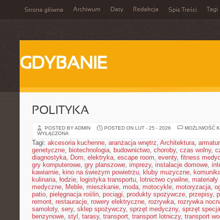
Archiwum
Daty
Redakcja
Tagi
Strona główna
Spis Treści
GDYBANIE
POLITYKA
POSTED BY ADMIN
POSTED ON LUT - 25 - 2026
MOŻLIWOŚĆ 
WYŁĄCZONA
Tagi:
akcesoria kuchenne
,
aranżacja wnętrz
,
Architektura
,
armatu
genetyczne
,
biotechnologia
,
budownictwo
,
choroby
,
czas wolny
,
c
diagnostyka
,
Dom
,
elektryka
,
escape room
,
eventy
,
fitness medy
gry komputerowe
,
gry planszowe
,
imprezy
,
instalacje domowe
,
in
kawiarnie
,
kino na świeżym powietrzu
,
kluby muzyczne
,
komunika
kulinaria
,
łodzie
,
logistyka transportu
,
lotnictwo cywilne
,
materiały
medyczne
,
Meble
,
mieszkanie
,
moda
,
motocykle
,
motoryzacja
,
o
patio
,
pielęgnacja roślin
,
pociągi
,
produkty spożywcze
,
przepisy
,
p
remont
,
restauracje
,
rowery elektryczne
,
rozrywka
,
rozrywka nocn
samoloty
,
sery
,
sklep spożywczy
,
sprzęt medyczny
,
sprzęt specja
benzynowe
,
styl
,
tarasy
,
transport
,
transport lotniczy
,
transport w