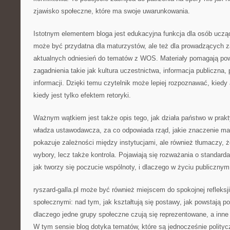
zjawisko społeczne, które ma swoje uwarunkowania.
Istotnym elementem bloga jest edukacyjna funkcja dla osób uczą
może być przydatna dla maturzystów, ale też dla prowadzących za
aktualnych odniesień do tematów z WOS. Materiały pomagają pow
zagadnienia takie jak kultura uczestnictwa, informacja publiczna
informacji. Dzięki temu czytelnik może lepiej rozpoznawać, kiedy 
kiedy jest tylko efektem retoryki.
Ważnym wątkiem jest także opis tego, jak działa państwo w prak
władza ustawodawcza, za co odpowiada rząd, jakie znaczenie ma
pokazuje zależności między instytucjami, ale również tłumaczy, ż
wybory, lecz także kontrola. Pojawiają się rozważania o standard
jak tworzy się poczucie wspólnoty, i dlaczego w życiu publicznym 
ryszard-galla.pl może być również miejscem do spokojnej refleksj
społecznymi: nad tym, jak kształtują się postawy, jak powstają p
dlaczego jedne grupy społeczne czują się reprezentowane, a inne
W tym sensie blog dotyka tematów, które są jednocześnie polityc