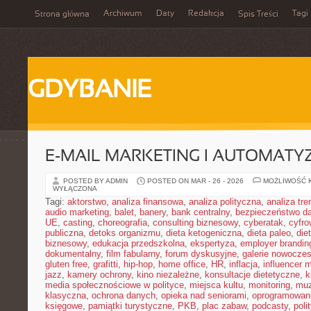
Archiwum
Daty
Redakcja
Tagi
Strona główna
Spis Treści
GDYBANIE
E-MAIL MARKETING I AUTOMATY
POSTED BY ADMIN
POSTED ON MAR - 26 - 2026
MOŻLIWOŚĆ 
WYŁĄCZONA
Tagi:
aktorstwo
,
analiza finansowa
,
analiza polityczna
,
analiza tr
audio marketing
,
balet
,
banery
,
bank centralny
,
bezpieczeństwo d
UE
,
casting
,
choreografia
,
consulting biznesowy
,
cyberatak
,
cyfro
publiczna
,
detoks organizmu
,
dieta ketogeniczna
,
dieta paleo
,
die
biznesowy
,
edukacja przedszkolna
,
ekspertyza
,
employer brandin
dokumentalny
,
film fabularny
,
forum dyskusyjne
,
galerie nowocze
gluten free
,
grafitti
,
hip-hop
,
home office
,
HR
,
inflacja
,
influencer 
jazz
,
kamery ochrony
,
kino niezależne
,
konsultacje dietetyczne
,
k
media społecznościowe w polityce
,
miejsca kultu
,
monitoring
,
mu
klasyczna
,
ochrona danych
,
opieka nad seniorami
,
oprogramowan
księgowe
,
pamiątki turystyczne
,
PKB
,
plac zabaw
,
podcasty
,
poli