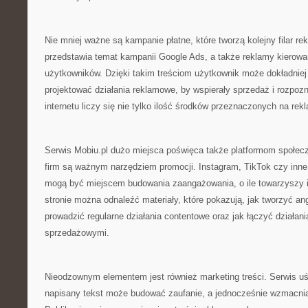
Nie mniej ważne są kampanie płatne, które tworzą kolejny filar rek
przedstawia temat kampanii Google Ads, a także reklamy kierow
użytkowników. Dzięki takim treściom użytkownik może dokładniej
projektować działania reklamowe, by wspierały sprzedaż i rozpoz
internetu liczy się nie tylko ilość środków przeznaczonych na rek
Serwis Mobiu.pl dużo miejsca poświęca także platformom społecz
firm są ważnym narzędziem promocji. Instagram, TikTok czy inn
mogą być miejscem budowania zaangażowania, o ile towarzyszy i
stronie można odnaleźć materiały, które pokazują, jak tworzyć an
prowadzić regularne działania contentowe oraz jak łączyć działan
sprzedażowymi.
Nieodzownym elementem jest również marketing treści. Serwis u
napisany tekst może budować zaufanie, a jednocześnie wzmacnia