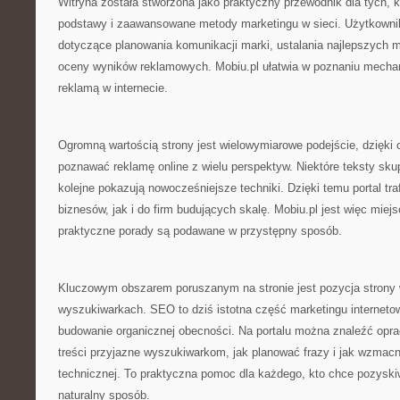
Witryna została stworzona jako praktyczny przewodnik dla tych,
podstawy i zaawansowane metody marketingu w sieci. Użytkownik 
dotyczące planowania komunikacji marki, ustalania najlepszych me
oceny wyników reklamowych. Mobiu.pl ułatwia w poznaniu mechan
reklamą w internecie.
Ogromną wartością strony jest wielowymiarowe podejście, dzięki
poznawać reklamę online z wielu perspektyw. Niektóre teksty sku
kolejne pokazują nowocześniejsze techniki. Dzięki temu portal tra
biznesów, jak i do firm budujących skalę. Mobiu.pl jest więc mie
praktyczne porady są podawane w przystępny sposób.
Kluczowym obszarem poruszanym na stronie jest pozycja strony 
wyszukiwarkach. SEO to dziś istotna część marketingu interneto
budowanie organicznej obecności. Na portalu można znaleźć opra
treści przyjazne wyszukiwarkom, jak planować frazy i jak wzmacn
technicznej. To praktyczna pomoc dla każdego, kto chce pozysk
naturalny sposób.