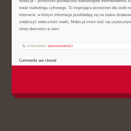
Mobiu.pl – przestrzeń poświęcona marketingowi internetowemu! to 
świat marketingu cyfrowego. To inspirująca przestrzeń dla osób r
internecie, w którym informacje przekładają się na realne działani
zwiększyć widoczność marki, Mobiu.pl może stać się użyteczn
silnej obecności w sieci.
CATEGORIES:
NIERUCHOMOŚCI
Comments are closed.