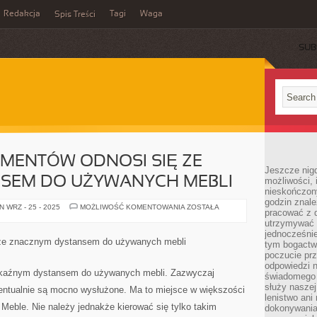
Redakcja
Tagi
Waga
Spis Treści
SUB
MENTÓW ODNOSI SIĘ ZE
Jeszcze nigdy
SEM DO UŻYWANYCH MEBLI
możliwości, 
nieskończon
godzin znale
CZĄSTKA
 WRZ - 25 - 2025
MOŻLIWOŚĆ KOMENTOWANIA
ZOSTAŁA
pracować z d
KONSUMENTÓW
ODNOSI
utrzymywać 
SIĘ
jednocześnie
ZE
 ze znacznym dystansem do używanych mebli
tym bogactwe
SPORYM
DYSTANSEM
poczucie prz
DO
odpowiedzi n
UŻYWANYCH
pokaźnym dystansem do używanych mebli. Zazwyczaj
świadomego z
MEBLI
służy naszej 
entualnie są mocno wysłużone. Ma to miejsce w większości
lenistwo ani
eble. Nie należy jednakże kierować się tylko takim
dokonywania