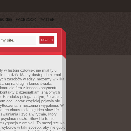
SCRIBE
FACEBOOK
TWITTER
 w historii człowiek nie miał tylu
ile ma dziś. Mamy dostęp do niemal
ych zasobów wiedzy, możemy w kilka
źć się na drugim końcu świata,
omu dla firm z innego kontynentu i
kontakty z dziesiątkami znajomych
. Paradoks polega na tym, że wraz z
m opcji coraz częściej pojawia się
ytłoczenia, zmęczenia i wypalenia. W
a ten chaos rodzi się idea slow life –
walniania i życia w rytmie, który
psychice i ciału. Slow life to nie
 rezygnacja z ambicji. To raczej sztuka
 wyborów w taki sposób, aby nie gubić