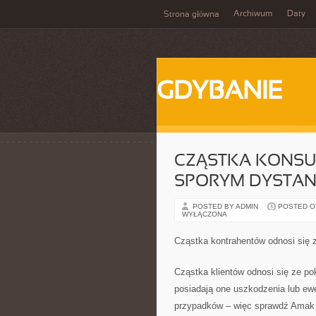
Archiwum
Daty
Strona główna
GDYBANIE
CZĄSTKA KONSU
SPORYM DYSTAN
POSTED BY ADMIN
POSTED ON
WYŁĄCZONA
Cząstka kontrahentów odnosi się
Cząstka klientów odnosi się ze 
posiadają one uszkodzenia lub ew
przypadków – więc sprawdź Amak M