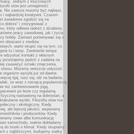
ytuacji. Jednym z kluczowych
lozofii slow jest umiejętność
a. Nie zawsze musimy być najlepsi,
si i najbardziej kreatywni. Czasem
est świadomie zgodzić się na
co dobrze” i zrezygnować z
mu, który odbiera radość z działania.
arówno pracy zawodowej, jak i życia
czy hobby. Zamiast porównywać się z
ymi obrazami z mediów
owych, warto skupić się na tym, co
tępne tu i teraz. Zwolnienie tempa
e odzyskać kontakt z własnym
y przestajemy pędzić z zadania na
wiej zauważyć oznaki zmęczenia,
y stresu. Możemy wreszcie usłyszeć
re organizm wysyła już od dawna:
więcej śpij, rusz się, idź na badania.
adek, że wraz z rosnącą popularnością
nie też zainteresowanie jogą,
pacerami po lesie czy regularną
fizyczną nastawioną na dobrostan, a
ektakularne wyniki. Filozofia slow ma
połeczny i ekologiczny. Kiedy
ej, ale lepszej jakości, wspieramy
emieślników i producentów. Kiedy
bieramy rower albo komunikację
iast samochodu, realnie dokładamy
kę do troski o klimat. Kiedy skupiamy
jach z najbliższymi, budujemy siatkę