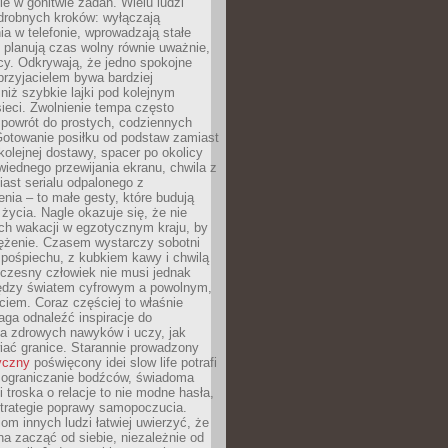
e w gonitwie zadań. Wielu ludzi
drobnych kroków: wyłączają
a w telefonie, wprowadzają stałe
 planują czas wolny równie uważnie,
cy. Odkrywają, że jedno spokojne
przyjacielem bywa bardziej
niż szybkie lajki pod kolejnym
ieci. Zwolnienie tempa często
 powrót do prostych, codziennych
Gotowanie posiłku od podstaw zamiast
olejnej dostawy, spacer po okolicy
iednego przewijania ekranu, chwila z
ast serialu odpalonego z
nia – to małe gesty, które budują
życia. Nagle okazuje się, że nie
ich wakacji w egzotycznym kraju, by
ężenie. Czasem wystarczy sobotni
pośpiechu, z kubkiem kawy i chwilą
czesny człowiek nie musi jednak
ędzy światem cyfrowym a powolnym,
iem. Coraz częściej to właśnie
aga odnaleźć inspiracje do
a zdrowych nawyków i uczy, jak
iać granice. Starannie prowadzony
yczny
poświęcony idei slow life potrafi
 ograniczanie bodźców, świadoma
 troska o relacje to nie modne hasła,
strategie poprawy samopoczucia.
iom innych ludzi łatwiej uwierzyć, że
a zacząć od siebie, niezależnie od