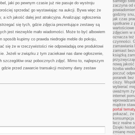
samego siebi
l, jaki po pewnym czasie już nie pasuje do wystroju
zaczyna od 
powiadomieni
rościej sprzedać go wystawiając na aukcji. Bywa więc że
godziny snu,
, a ich jakość dalej jest atrakcyjna. Analizując ogłoszenia
jak czas pra
spotkanie z 
trzegać się tych, gdzie zdjęcia prezentujące zestawy są
wartościowe 
nych jest niezwykle mało wiadomości. Może to być albowiem
zdjęciem w s
oznacza też
n sposób kupimy co prawda niedrogie meble do pokoju,
czynności. 
zamawiania k
ać się że w rzeczywistości nie odpowiadają one produktowi
zamiast bezw
ie. Jeżeli w związku z tym zaciekawi nas dane ogłoszenie,
książką zami
przyzwyczaje
h szczegółów oraz pobocznych zdjęć. Mimo to, najlepszym
nową jakość 
r, gdzie przed zawarcie transakcji możemy dany zestaw
trzeba wielk
poczuć odpr
poranek bez 
ciszy. Współ
wybierać mi
uważnym życ
internet pom
wprowadzani
mądrze staw
portal temat
pokazać, że
konsumpcja i
lecz realne 
Dzięki histor
zmianę możn