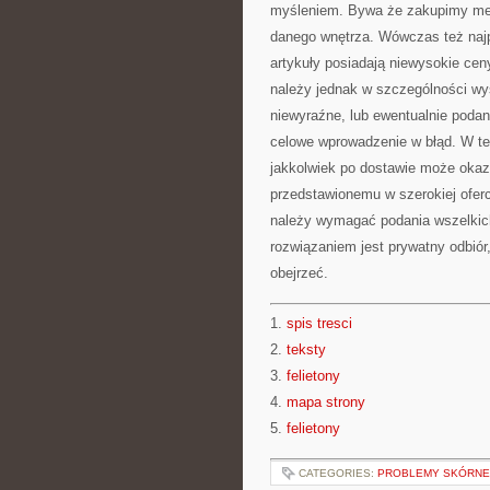
myśleniem. Bywa że zakupimy mebe
danego wnętrza. Wówczas też najp
artykuły posiadają niewysokie ceny
należy jednak w szczególności wys
niewyraźne, lub ewentualnie poda
celowe wprowadzenie w błąd. W te
jakkolwiek po dostawie może okaz
przedstawionemu w szerokiej oferc
należy wymagać podania wszelkic
rozwiązaniem jest prywatny odbió
obejrzeć.
1.
spis tresci
2.
teksty
3.
felietony
4.
mapa strony
5.
felietony
CATEGORIES:
PROBLEMY SKÓRNE