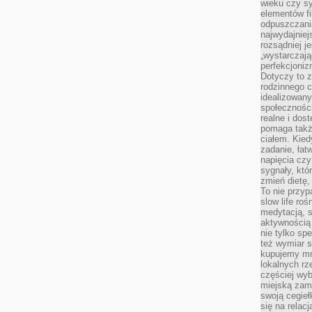
wieku czy s
elementów fi
odpuszczani
najwydajniej
rozsądniej j
„wystarczają
perfekcjoniz
Dotyczy to z
rodzinnego 
idealizowan
społeczności
realne i dos
pomaga takż
ciałem. Kied
zadanie, łat
napięcia cz
sygnały, któ
zmień dietę, 
To nie przyp
slow life roś
medytacją, s
aktywnością 
nie tylko sp
też wymiar s
kupujemy mni
lokalnych rz
częściej wy
miejską zam
swoją cegieł
się na relac