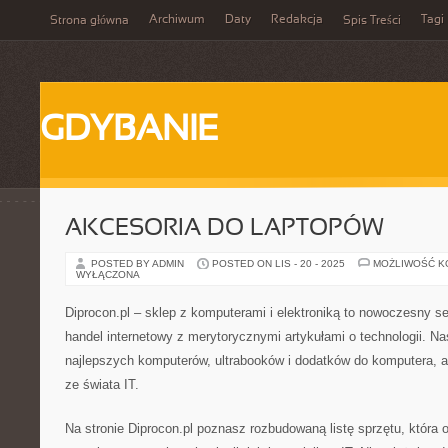
Archiwum
Daty
Redakcja
Tagi
Strona główna
Spis Treści
GDYBANIE
AKCESORIA DO LAPTOPÓW
POSTED BY ADMIN
POSTED ON LIS - 20 - 2025
MOŻLIWOŚĆ 
WYŁĄCZONA
Diprocon.pl – sklep z komputerami i elektroniką to nowoczesny se
handel internetowy z merytorycznymi artykułami o technologii. Na
najlepszych komputerów, ultrabooków i dodatków do komputera, 
ze świata IT.
Na stronie Diprocon.pl poznasz rozbudowaną listę sprzętu, która