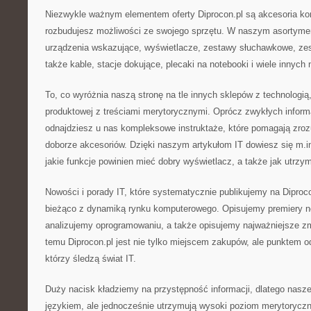
Niezwykle ważnym elementem oferty Diprocon.pl są akcesoria ko
rozbudujesz możliwości ze swojego sprzętu. W naszym asortymenc
urządzenia wskazujące, wyświetlacze, zestawy słuchawkowe, zes
także kable, stacje dokujące, plecaki na notebooki i wiele innyc
To, co wyróżnia naszą stronę na tle innych sklepów z technologią, 
produktowej z treściami merytorycznymi. Oprócz zwykłych inform
odnajdziesz u nas kompleksowe instruktaże, które pomagają zroz
doborze akcesoriów. Dzięki naszym artykułom IT dowiesz się m.i
jakie funkcje powinien mieć dobry wyświetlacz, a także jak utrzym
Nowości i porady IT, które systematycznie publikujemy na Diproc
bieżąco z dynamiką rynku komputerowego. Opisujemy premiery 
analizujemy oprogramowaniu, a także opisujemy najważniejsze zm
temu Diprocon.pl jest nie tylko miejscem zakupów, ale punktem od
którzy śledzą świat IT.
Duży nacisk kładziemy na przystępność informacji, dlatego nasz
językiem, ale jednocześnie utrzymują wysoki poziom merytorycz