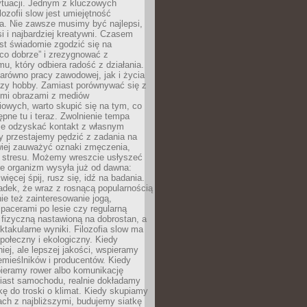
ytuacji. Jednym z kluczowych
lozofii slow jest umiejętność
a. Nie zawsze musimy być najlepsi,
si i najbardziej kreatywni. Czasem
est świadomie zgodzić się na
co dobrze” i zrezygnować z
mu, który odbiera radość z działania.
arówno pracy zawodowej, jak i życia
czy hobby. Zamiast porównywać się z
ymi obrazami z mediów
owych, warto skupić się na tym, co
tępne tu i teraz. Zwolnienie tempa
e odzyskać kontakt z własnym
y przestajemy pędzić z zadania na
wiej zauważyć oznaki zmęczenia,
y stresu. Możemy wreszcie usłyszeć
re organizm wysyła już od dawna:
więcej śpij, rusz się, idź na badania.
adek, że wraz z rosnącą popularnością
nie też zainteresowanie jogą,
pacerami po lesie czy regularną
fizyczną nastawioną na dobrostan, a
ektakularne wyniki. Filozofia slow ma
połeczny i ekologiczny. Kiedy
ej, ale lepszej jakości, wspieramy
emieślników i producentów. Kiedy
bieramy rower albo komunikację
iast samochodu, realnie dokładamy
kę do troski o klimat. Kiedy skupiamy
jach z najbliższymi, budujemy siatkę