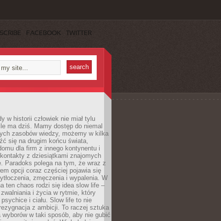
SCRIBE
FACEBOOK
TWITTER
 w historii człowiek nie miał tylu
ile ma dziś. Mamy dostęp do niemal
ych zasobów wiedzy, możemy w kilka
źć się na drugim końcu świata,
omu dla firm z innego kontynentu i
kontakty z dziesiątkami znajomych
. Paradoks polega na tym, że wraz z
m opcji coraz częściej pojawia się
ytłoczenia, zmęczenia i wypalenia. W
a ten chaos rodzi się idea slow life –
walniania i życia w rytmie, który
psychice i ciału. Slow life to nie
 rezygnacja z ambicji. To raczej sztuka
 wyborów w taki sposób, aby nie gubić