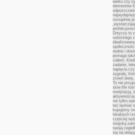
wieku czy s
elementów fi
odpuszczani
najwydajniej
rozsądniej j
„wystarczają
perfekcjoniz
Dotyczy to z
rodzinnego 
idealizowan
społeczności
realne i dos
pomaga takż
ciałem. Kied
zadanie, łat
napięcia cz
sygnały, któ
zmień dietę, 
To nie przyp
slow life roś
medytacją, s
aktywnością 
nie tylko sp
też wymiar s
kupujemy mni
lokalnych rz
częściej wy
miejską zam
swoją cegieł
się na relac