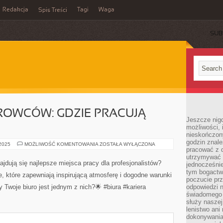
Redakcja
Tagi
Waga
Spis Treści
SUB
ROWCÓW: GDZIE PRACUJĄ
Jeszcze nigdy
możliwości, 
nieskończon
godzin znale
KRÓLESTWO
 2025
MOŻLIWOŚĆ KOMENTOWANIA
ZOSTAŁA WYŁĄCZONA
pracować z d
BIUROWCÓW:
GDZIE
utrzymywać 
PRACUJĄ
jdują się najlepsze miejsca pracy dla profesjonalistów?
jednocześnie
NAJLEPSI?
tym bogactwe
e, które zapewniają inspirującą atmosferę i dogodne warunki
poczucie prz
 Twoje biuro jest jednym z nich?🌟 #biura #kariera
odpowiedzi n
świadomego z
służy naszej 
lenistwo ani
dokonywania