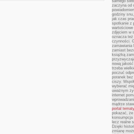
samego siebi
zaczyna od 
powiadomieni
godziny snu,
jak czas pra
spotkanie z 
wartościowe 
zdjęciem w s
oznacza też
czynności. 
zamawiania k
zamiast bezw
książką zami
przyzwyczaje
nową jakość 
trzeba wielk
poczuć odpr
poranek bez 
ciszy. Współ
wybierać mi
uważnym życ
internet pom
wprowadzani
mądrze staw
portal temat
pokazać, że
konsumpcja i
lecz realne 
Dzięki histor
zmianę możn