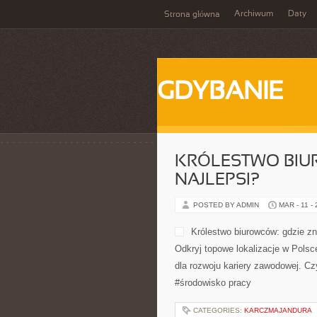
Archiwum
Daty
Strona główna
GDYBANIE
KRÓLESTWO BIU
NAJLEPSI?
POSTED BY ADMIN
MAR - 11 -
Królestwo biurowców: gdzie zna
Odkryj topowe lokalizacje w Polsc
dla rozwoju kariery zawodowej. Czy
#środowisko pracy
CATEGORIES:
KARCZMAJANDURA