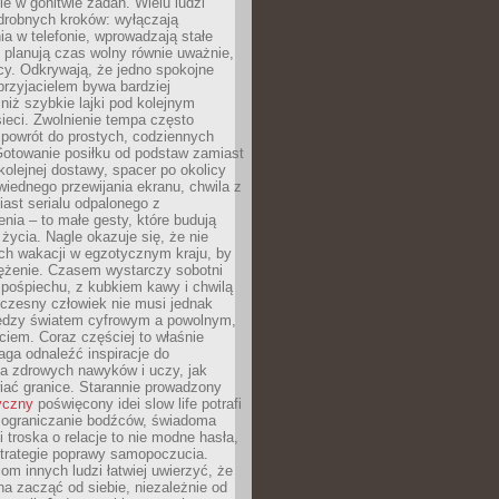
e w gonitwie zadań. Wielu ludzi
drobnych kroków: wyłączają
a w telefonie, wprowadzają stałe
 planują czas wolny równie uważnie,
cy. Odkrywają, że jedno spokojne
przyjacielem bywa bardziej
niż szybkie lajki pod kolejnym
ieci. Zwolnienie tempa często
 powrót do prostych, codziennych
Gotowanie posiłku od podstaw zamiast
olejnej dostawy, spacer po okolicy
iednego przewijania ekranu, chwila z
ast serialu odpalonego z
nia – to małe gesty, które budują
życia. Nagle okazuje się, że nie
ich wakacji w egzotycznym kraju, by
ężenie. Czasem wystarczy sobotni
pośpiechu, z kubkiem kawy i chwilą
czesny człowiek nie musi jednak
ędzy światem cyfrowym a powolnym,
iem. Coraz częściej to właśnie
aga odnaleźć inspiracje do
a zdrowych nawyków i uczy, jak
iać granice. Starannie prowadzony
yczny
poświęcony idei slow life potrafi
 ograniczanie bodźców, świadoma
 troska o relacje to nie modne hasła,
strategie poprawy samopoczucia.
iom innych ludzi łatwiej uwierzyć, że
a zacząć od siebie, niezależnie od