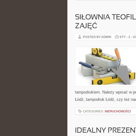
SIŁOWNIA TEOFI
ZAJĘĆ
POSTED BY ADMIN
STY - 2 - 2
tampodrukiem. Należy wpisać w prz
Łódź, tampodruk Łódź, czy też nadr
CATEGORIES:
NIERUCHOMOŚCI
IDEALNY PREZEN