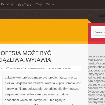
Redakcja
Tagi
Waga
Spis Treści
SUB
ROFESJA MOŻE BYĆ
Jeszcze nigdy
CIĄŻLIWA. WYJAWIA
możliwości, 
nieskończon
godzin znale
JAKAKOLWIEK
026
MOŻLIWOŚĆ KOMENTOWANIA
ZOSTAŁA WYŁĄCZONA
pracować z d
PROFESJA
MOŻE
utrzymywać 
BYĆ
Jakakolwiek profesja może być problematyczna oraz
jednocześnie
KŁOPOTLIWA
tym bogactwe
I
ciężka. Wyjawia Nie zawsze kwestia kupna ubrania jest
UCIĄŻLIWA.
poczucie prz
WYJAWIA
odpowiedzi n
klarowna. Nieraz zdarza się, że odzież dla firm muszą
świadomego z
zagwarantować sobie sami pracobiorcy. Jakim
służy naszej 
lenistwo ani
sposobem wolno się domyśleć – nie będą to
dokonywania