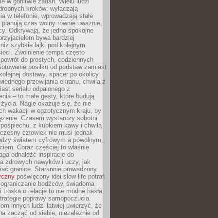
e w gonitwie zadań. Wielu ludzi
drobnych kroków: wyłączają
a w telefonie, wprowadzają stałe
 planują czas wolny równie uważnie,
cy. Odkrywają, że jedno spokojne
przyjacielem bywa bardziej
niż szybkie lajki pod kolejnym
ieci. Zwolnienie tempa często
 powrót do prostych, codziennych
Gotowanie posiłku od podstaw zamiast
olejnej dostawy, spacer po okolicy
iednego przewijania ekranu, chwila z
ast serialu odpalonego z
nia – to małe gesty, które budują
życia. Nagle okazuje się, że nie
ich wakacji w egzotycznym kraju, by
ężenie. Czasem wystarczy sobotni
pośpiechu, z kubkiem kawy i chwilą
czesny człowiek nie musi jednak
ędzy światem cyfrowym a powolnym,
iem. Coraz częściej to właśnie
aga odnaleźć inspiracje do
a zdrowych nawyków i uczy, jak
iać granice. Starannie prowadzony
yczny
poświęcony idei slow life potrafi
 ograniczanie bodźców, świadoma
 troska o relacje to nie modne hasła,
strategie poprawy samopoczucia.
iom innych ludzi łatwiej uwierzyć, że
a zacząć od siebie, niezależnie od