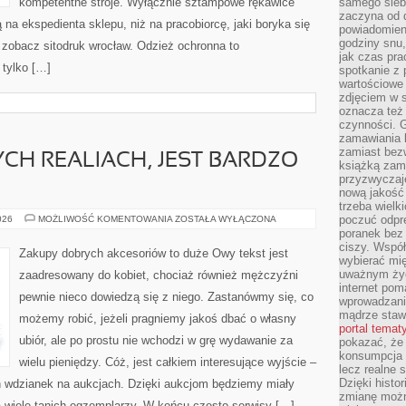
kompetentne stroje. Wyłącznie sztampowe rękawice
samego siebi
zaczyna od 
ą na ekspedienta sklepu, niż na pracobiorcę, jaki boryka się
powiadomieni
godziny snu,
 zobacz sitodruk wrocław. Odzież ochronna to
jak czas pra
 tylko […]
spotkanie z 
wartościowe 
zdjęciem w s
oznacza też
czynności. 
zamawiania k
zamiast bezw
H REALIACH, JEST BARDZO
książką zami
przyzwyczaje
nową jakość 
trzeba wielk
MODA
poczuć odpr
026
MOŻLIWOŚĆ KOMENTOWANIA
ZOSTAŁA WYŁĄCZONA
W
poranek bez 
OBECNYCH
ciszy. Współ
REALIACH,
Zakupy dobrych akcesoriów to duże Owy tekst jest
JEST
wybierać mi
BARDZO
uważnym życ
zaadresowany do kobiet, chociaż również mężczyźni
WAŻNĄ
internet pom
RZECZĄ
pewnie nieco dowiedzą się z niego. Zastanówmy się, co
wprowadzani
mądrze staw
możemy robić, jeżeli pragniemy jakoś dbać o własny
portal temat
ubiór, ale po prostu nie wchodzi w grę wydawanie za
pokazać, że
konsumpcja i
wielu pieniędzy. Cóż, jest całkiem interesujące wyjście –
lecz realne 
Dzięki histor
h wdzianek na aukcjach. Dzięki aukcjom będziemy miały
zmianę możn
a wiele tanich egzemplarzy. W końcu często serwisy […]