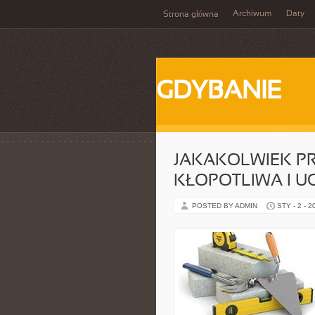
Archiwum
Daty
Strona główna
GDYBANIE
JAKAKOLWIEK P
KŁOPOTLIWA I U
POSTED BY ADMIN
STY - 2 - 2