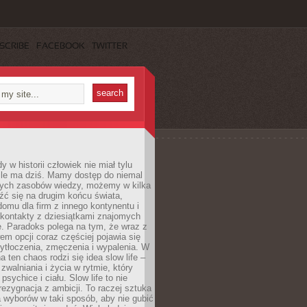
SCRIBE
FACEBOOK
TWITTER
 w historii człowiek nie miał tylu
ile ma dziś. Mamy dostęp do niemal
ych zasobów wiedzy, możemy w kilka
źć się na drugim końcu świata,
omu dla firm z innego kontynentu i
kontakty z dziesiątkami znajomych
. Paradoks polega na tym, że wraz z
m opcji coraz częściej pojawia się
ytłoczenia, zmęczenia i wypalenia. W
a ten chaos rodzi się idea slow life –
walniania i życia w rytmie, który
psychice i ciału. Slow life to nie
 rezygnacja z ambicji. To raczej sztuka
 wyborów w taki sposób, aby nie gubić