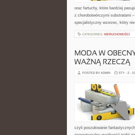
oraz fartuchy, które bardziej pasuj
z chorobotwórczymi substratami –
specjalistyczny wzorzec, który nie
CATEGORIES:
NIERUCHOMOŚCI
MODA W OBECNYC
WAŻNĄ RZECZĄ
POSTED BY ADMIN
STY - 2 - 2
czyli poszukiwanie fantastycznyc
niepowtarzalną możliwość trafić n