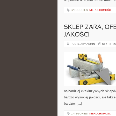
CATEGORIES:
NIERUCHOMOŚCI
SKLEP ZARA, OF
JAKOŚCI
POSTED BY ADMIN
STY - 2 - 2
najbardziej ekskluzywnych sklepów
bardzo wysokiej jakości, ale takż
bardziej […]
CATEGORIES:
NIERUCHOMOŚCI