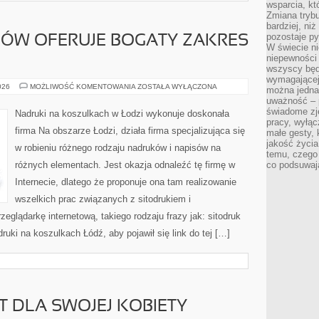
wsparcia, kt
Zmiana trybu
bardziej, ni
pozostaje py
LÓW OFERUJE BOGATY ZAKRES
W świecie ni
niepewności 
wszyscy będ
wymagającej
SIŁOWNIA
026
MOŻLIWOŚĆ KOMENTOWANIA
ZOSTAŁA WYŁĄCZONA
można jedna
TEOFILÓW
uważność – 
OFERUJE
BOGATY
świadome zje
Nadruki na koszulkach w Łodzi wykonuje doskonała
ZAKRES
pracy, wyłąc
ZAJĘĆ
firma Na obszarze Łodzi, działa firma specjalizująca się
małe gesty, 
jakość życia
w robieniu różnego rodzaju nadruków i napisów na
temu, czego
różnych elementach. Jest okazja odnaleźć tę firmę w
co podsuwaj
Internecie, dlatego że proponuje ona tam realizowanie
wszelkich prac związanych z sitodrukiem i
eglądarkę internetową, takiego rodzaju frazy jak: sitodruk
uki na koszulkach Łódź, aby pojawił się link do tej […]
T DLA SWOJEJ KOBIETY