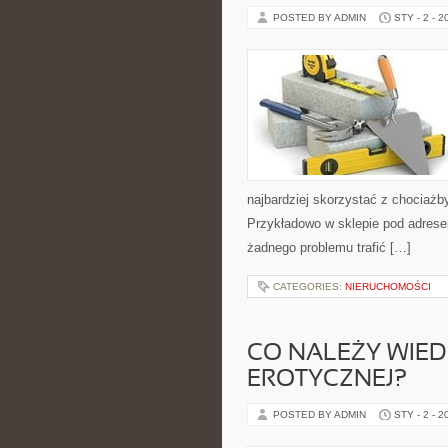
POSTED BY ADMIN
STY - 2 - 2
najbardziej skorzystać z chociażby
Przykładowo w sklepie pod adrese
żadnego problemu trafić […]
CATEGORIES:
NIERUCHOMOŚCI
CO NALEŻY WIED
EROTYCZNEJ?
POSTED BY ADMIN
STY - 2 - 2