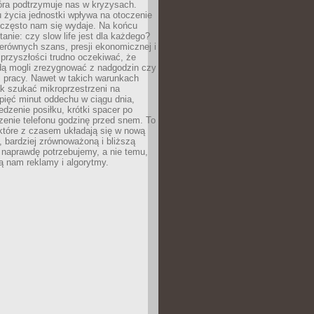
óra podtrzymuje nas w kryzysach.
 życia jednostki wpływa na otoczenie
ż często nam się wydaje. Na końcu
tanie: czy slow life jest dla każdego?
erównych szans, presji ekonomicznej i
przyszłości trudno oczekiwać, że
ą mogli zrezygnować z nadgodzin czy
 pracy. Nawet w takich warunkach
k szukać mikroprzestrzeni na
pięć minut oddechu w ciągu dnia,
dzenie posiłku, krótki spacer po
zenie telefonu godzinę przed snem. To
które z czasem układają się w nową
, bardziej zrównoważoną i bliższą
 naprawdę potrzebujemy, a nie temu,
ą nam reklamy i algorytmy.