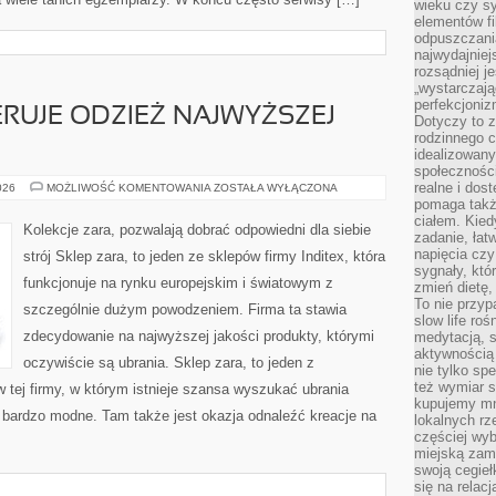
wieku czy s
elementów fi
odpuszczani
najwydajniej
rozsądniej j
„wystarczają
perfekcjoniz
ERUJE ODZIEŻ NAJWYŻSZEJ
Dotyczy to z
rodzinnego 
idealizowan
społeczności
realne i dos
SKLEP
026
MOŻLIWOŚĆ KOMENTOWANIA
ZOSTAŁA WYŁĄCZONA
ZARA,
pomaga takż
OFERUJE
ciałem. Kied
ODZIEŻ
Kolekcje zara, pozwalają dobrać odpowiedni dla siebie
NAJWYŻSZEJ
zadanie, łat
JAKOŚCI
napięcia cz
strój Sklep zara, to jeden ze sklepów firmy Inditex, która
sygnały, któ
funkcjonuje na rynku europejskim i światowym z
zmień dietę, 
To nie przyp
szczególnie dużym powodzeniem. Firma ta stawia
slow life roś
zdecydowanie na najwyższej jakości produkty, którymi
medytacją, s
aktywnością 
oczywiście są ubrania. Sklep zara, to jeden z
nie tylko sp
też wymiar s
 tej firmy, w którym istnieje szansa wyszukać ubrania
kupujemy mni
e bardzo modne. Tam także jest okazja odnaleźć kreacje na
lokalnych rz
częściej wy
miejską zam
swoją cegieł
się na relac