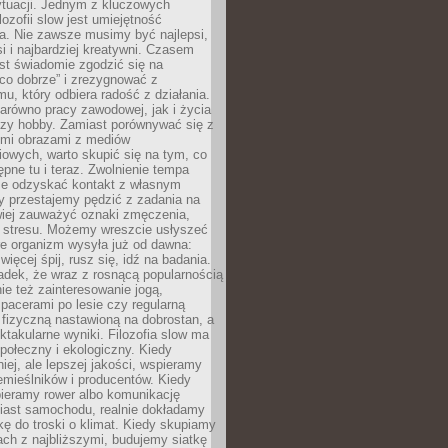
ytuacji. Jednym z kluczowych
lozofii slow jest umiejętność
a. Nie zawsze musimy być najlepsi,
si i najbardziej kreatywni. Czasem
est świadomie zgodzić się na
co dobrze” i zrezygnować z
mu, który odbiera radość z działania.
arówno pracy zawodowej, jak i życia
czy hobby. Zamiast porównywać się z
ymi obrazami z mediów
owych, warto skupić się na tym, co
tępne tu i teraz. Zwolnienie tempa
e odzyskać kontakt z własnym
y przestajemy pędzić z zadania na
wiej zauważyć oznaki zmęczenia,
y stresu. Możemy wreszcie usłyszeć
re organizm wysyła już od dawna:
więcej śpij, rusz się, idź na badania.
adek, że wraz z rosnącą popularnością
nie też zainteresowanie jogą,
pacerami po lesie czy regularną
fizyczną nastawioną na dobrostan, a
ektakularne wyniki. Filozofia slow ma
połeczny i ekologiczny. Kiedy
ej, ale lepszej jakości, wspieramy
emieślników i producentów. Kiedy
bieramy rower albo komunikację
iast samochodu, realnie dokładamy
kę do troski o klimat. Kiedy skupiamy
jach z najbliższymi, budujemy siatkę