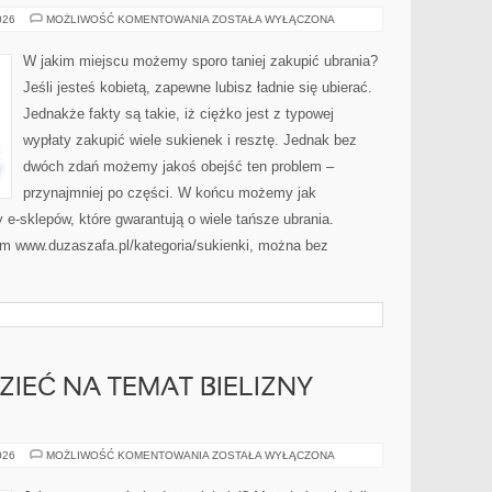
IDEALNY
026
MOŻLIWOŚĆ KOMENTOWANIA
ZOSTAŁA WYŁĄCZONA
PREZENT
DLA
SWOJEJ
W jakim miejscu możemy sporo taniej zakupić ubrania?
KOBIETY
Jeśli jesteś kobietą, zapewne lubisz ładnie się ubierać.
Jednakże fakty są takie, iż ciężko jest z typowej
wypłaty zakupić wiele sukienek i resztę. Jednak bez
dwóch zdań możemy jakoś obejść ten problem –
przynajmniej po części. W końcu możemy jak
 e-sklepów, które gwarantują o wiele tańsze ubrania.
m www.duzaszafa.pl/kategoria/sukienki, można bez
ZIEĆ NA TEMAT BIELIZNY
CO
026
MOŻLIWOŚĆ KOMENTOWANIA
ZOSTAŁA WYŁĄCZONA
NALEŻY
WIEDZIEĆ
NA