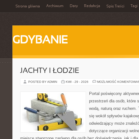
Archiwum
Daty
Redakcja
Tagi
Strona główna
Spis Treści
GDYBANIE
JACHTY I ŁODZIE
POSTED BY ADMIN
KWI - 29 - 2026
MOŻLIWOŚĆ KOMENTOWA
Portal poświęcony aktywne
przestrzeń dla osób, które s
wodą, naturą oraz ruchem. 
się wokół spływów kajakow
odwiedzający może znaleźć
dotyczące organizacji woln
miejsce stworzone zarówno dla osób bez doświadczenia, jak i dl