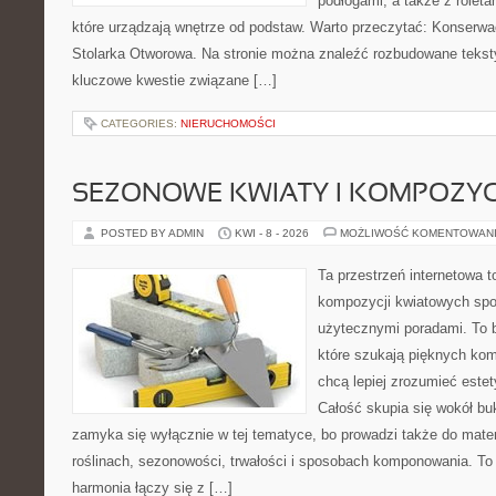
podłogami, a także z roleta
które urządzają wnętrze od podstaw. Warto przeczytać: Konserwac
Stolarka Otworowa. Na stronie można znaleźć rozbudowane teksty
kluczowe kwestie związane […]
CATEGORIES:
NIERUCHOMOŚCI
SEZONOWE KWIATY I KOMPOZYC
POSTED BY ADMIN
KWI - 8 - 2026
MOŻLIWOŚĆ KOMENTOWAN
Ta przestrzeń internetowa t
kompozycji kwiatowych spot
użytecznymi poradami. To ba
które szukają pięknych kom
chcą lepiej zrozumieć estet
Całość skupia się wokół buk
zamyka się wyłącznie w tej tematyce, bo prowadzi także do mater
roślinach, sezonowości, trwałości i sposobach komponowania. To s
harmonia łączy się z […]