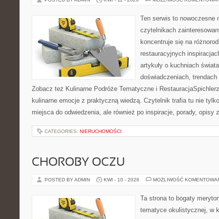
Ten serwis to nowoczesne 
czytelnikach zainteresowany
koncentruje się na różnoro
restauracyjnych inspiracjac
artykuły o kuchniach świata
doświadczeniach, trendach i
Zobacz też Kulinarne Podróże Tematyczne i RestauracjaSpichlerz. 
kulinarne emocje z praktyczną wiedzą. Czytelnik trafia tu nie tyl
miejsca do odwiedzenia, ale również po inspiracje, porady, opisy 
CATEGORIES:
NIERUCHOMOŚCI
CHOROBY OCZU
POSTED BY ADMIN
KWI - 10 - 2026
MOŻLIWOŚĆ KOMENTOWA
Ta strona to bogaty meryto
tematyce okulistycznej, w 