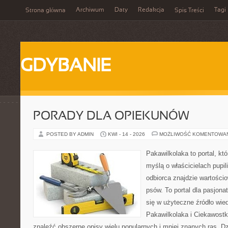
Archiwum
Daty
Redakcja
Tagi
Strona główna
Spis Treści
GDYBANIE
PORADY DLA OPIEKUNÓW
POSTED BY ADMIN
KWI - 14 - 2026
MOŻLIWOŚĆ KOMENTOWA
Pakawilkolaka to portal, kt
myślą o właścicielach pupil
odbiorca znajdzie wartościo
psów. To portal dla pasjona
się w użyteczne źródło wied
Pakawilkolaka i Ciekawostk
znaleźć obszerne opisy wielu popularnych i mniej znanych ras. Dz