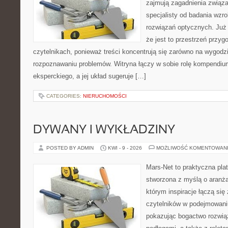
zajmują zagadnienia związa
specjalisty od badania wzr
rozwiązań optycznych. Już 
że jest to przestrzeń przy
czytelnikach, ponieważ treści koncentrują się zarówno na wygodzie
rozpoznawaniu problemów. Witryna łączy w sobie rolę kompendiu
eksperckiego, a jej układ sugeruje […]
CATEGORIES:
NIERUCHOMOŚCI
DYWANY I WYKŁADZINY
POSTED BY ADMIN
KWI - 9 - 2026
MOŻLIWOŚĆ KOMENTOWAN
Mars-Net to praktyczna plat
stworzona z myślą o aranżac
którym inspiracje łączą się
czytelników w podejmowaniu
pokazując bogactwo rozwią