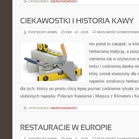
CATEGORIES:
NIERUCHOMOŚCI
CIEKAWOSTKI I HISTORIA KAWY
POSTED BY ADMIN
KWI - 12 - 2026
MOŻLIWOŚĆ KOMENTOWA
ten portal to zakątek, w któ
herbacianą tradycją, a pas
zamienia się w użyteczne 
treści i codzienną dawkę w
który został stworzony dla
naparów, smakoszy herbaci
dla tych, którzy po prostu chcą lepiej poznać codzienne rytuały
ulubionych napojów. Polecam Kawiarnie i Miejsca z Klimatem i K
CATEGORIES:
NIERUCHOMOŚCI
RESTAURACJE W EUROPIE
POSTED BY ADMIN
KWI - 11 - 2026
MOŻLIWOŚĆ KOMENTOWA