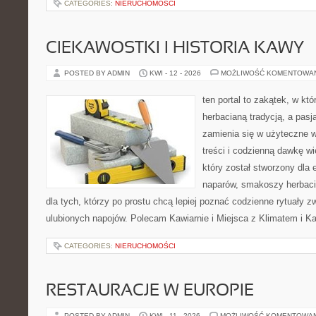
CATEGORIES:
NIERUCHOMOŚCI
CIEKAWOSTKI I HISTORIA KAWY
POSTED BY ADMIN
KWI - 12 - 2026
MOŻLIWOŚĆ KOMENTOWA
ten portal to zakątek, w któ
herbacianą tradycją, a pas
zamienia się w użyteczne 
treści i codzienną dawkę w
który został stworzony dla
naparów, smakoszy herbaci
dla tych, którzy po prostu chcą lepiej poznać codzienne rytuały
ulubionych napojów. Polecam Kawiarnie i Miejsca z Klimatem i K
CATEGORIES:
NIERUCHOMOŚCI
RESTAURACJE W EUROPIE
POSTED BY ADMIN
KWI - 11 - 2026
MOŻLIWOŚĆ KOMENTOWA