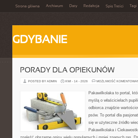
Archiwum
Daty
Redakcja
Tagi
Strona główna
Spis Treści
GDYBANIE
PORADY DLA OPIEKUNÓW
POSTED BY ADMIN
KWI - 14 - 2026
MOŻLIWOŚĆ KOMENTOWA
Pakawilkolaka to portal, kt
myślą o właścicielach pupil
odbiorca znajdzie wartościo
psów. To portal dla pasjona
się w użyteczne źródło wied
Pakawilkolaka i Ciekawostk
znaleźć obszerne opisy wielu popularnych i mniej znanych ras. Dz