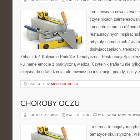
Ten serwis to nowoczesne 
czytelnikach zainteresowany
koncentruje się na różnoro
restauracyjnych inspiracjac
artykuły o kuchniach świata
doświadczeniach, trendach i
Zobacz też Kulinarne Podróże Tematyczne i RestauracjaSpichlerz. 
kulinarne emocje z praktyczną wiedzą. Czytelnik trafia tu nie tyl
miejsca do odwiedzenia, ale również po inspiracje, porady, opisy 
CATEGORIES:
NIERUCHOMOŚCI
CHOROBY OCZU
POSTED BY ADMIN
KWI - 10 - 2026
MOŻLIWOŚĆ KOMENTOWA
Ta strona to bogaty meryto
tematyce okulistycznej, w 