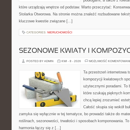
podłogami, a także z roleta
które urządzają wnętrze od podstaw. Warto przeczytać: Konserwac
Stolarka Otworowa. Na stronie można znaleźć rozbudowane teksty
kluczowe kwestie związane […]
CATEGORIES:
NIERUCHOMOŚCI
SEZONOWE KWIATY I KOMPOZYC
POSTED BY ADMIN
KWI - 8 - 2026
MOŻLIWOŚĆ KOMENTOWAN
Ta przestrzeń internetowa t
kompozycji kwiatowych spot
użytecznymi poradami. To ba
które szukają pięknych kom
chcą lepiej zrozumieć estet
Całość skupia się wokół buk
zamyka się wyłącznie w tej tematyce, bo prowadzi także do mater
roślinach, sezonowości, trwałości i sposobach komponowania. To s
harmonia łączy się z […]