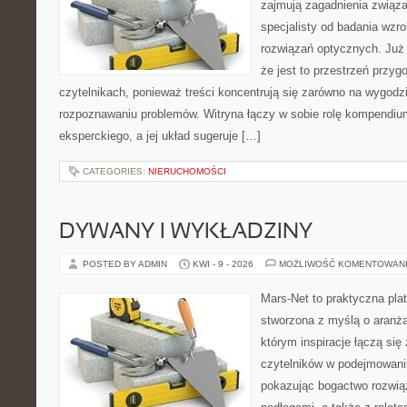
zajmują zagadnienia związa
specjalisty od badania wzr
rozwiązań optycznych. Już 
że jest to przestrzeń przy
czytelnikach, ponieważ treści koncentrują się zarówno na wygodzie
rozpoznawaniu problemów. Witryna łączy w sobie rolę kompendiu
eksperckiego, a jej układ sugeruje […]
CATEGORIES:
NIERUCHOMOŚCI
DYWANY I WYKŁADZINY
POSTED BY ADMIN
KWI - 9 - 2026
MOŻLIWOŚĆ KOMENTOWAN
Mars-Net to praktyczna plat
stworzona z myślą o aranżac
którym inspiracje łączą się
czytelników w podejmowaniu
pokazując bogactwo rozwią