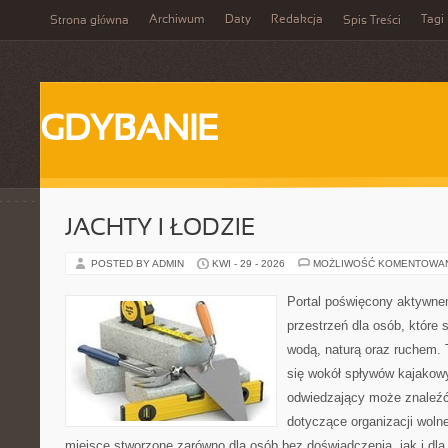
Archiwum
Daty
Redakcja
Tagi
Strona główna
Spis Treści
GDYBANIE
JACHTY I ŁODZIE
POSTED BY ADMIN
KWI - 29 - 2026
MOŻLIWOŚĆ KOMENTOWA
Portal poświęcony aktywne
przestrzeń dla osób, które s
wodą, naturą oraz ruchem. 
się wokół spływów kajakow
odwiedzający może znaleźć
dotyczące organizacji woln
miejsce stworzone zarówno dla osób bez doświadczenia, jak i dl