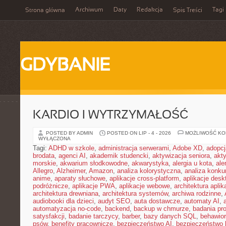
Archiwum
Daty
Redakcja
Tagi
Strona główna
Spis Treści
GDYBANIE
KARDIO I WYTRZYMAŁOŚĆ
POSTED BY ADMIN
POSTED ON LIP - 4 - 2026
MOŻLIWOŚĆ K
WYŁĄCZONA
Tagi:
ADHD w szkole
,
administracja serwerami
,
Adobe XD
,
adopcj
brodata
,
agenci AI
,
akademik studencki
,
aktywizacja seniora
,
akt
morskie
,
akwarium słodkowodne
,
akwarystyka
,
alergia u kota
,
ale
Allegro
,
Alzheimer
,
Amazon
,
analiza kolorystyczna
,
analiza konkur
anime
,
aparaty słuchowe
,
aplikacje cross-platform
,
aplikacje des
podróżnicze
,
aplikacje PWA
,
aplikacje webowe
,
architektura aplika
architektura drewniana
,
architektura systemów
,
archiwa rodzinne
,
audiobooki dla dzieci
,
audyt SEO
,
auta dostawcze
,
automaty AI
,
automatyzacja no-code
,
backend
,
backup w chmurze
,
badania pro
satysfakcji
,
badanie tarczycy
,
barber
,
bazy danych SQL
,
behawior
psów
,
benefity pracownicze
,
bezpieczeństwo AI
,
bezpieczeństwo h