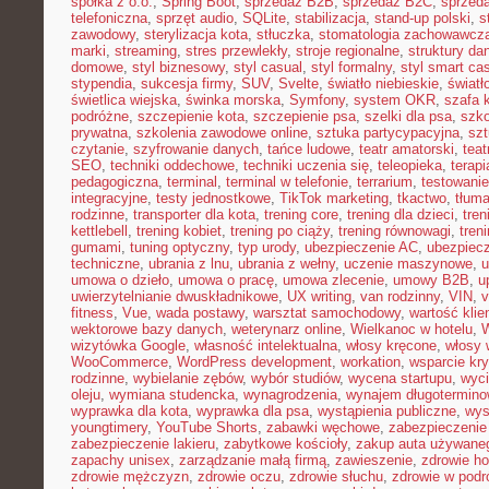
spółka z o.o.
,
Spring Boot
,
sprzedaż B2B
,
sprzedaż B2C
,
sprzeda
telefoniczna
,
sprzęt audio
,
SQLite
,
stabilizacja
,
stand-up polski
,
s
zawodowy
,
sterylizacja kota
,
stłuczka
,
stomatologia zachowawcz
marki
,
streaming
,
stres przewlekły
,
stroje regionalne
,
struktury da
domowe
,
styl biznesowy
,
styl casual
,
styl formalny
,
styl smart ca
stypendia
,
sukcesja firmy
,
SUV
,
Svelte
,
światło niebieskie
,
światł
świetlica wiejska
,
świnka morska
,
Symfony
,
system OKR
,
szafa 
podróżne
,
szczepienie kota
,
szczepienie psa
,
szelki dla psa
,
szk
prywatna
,
szkolenia zawodowe online
,
sztuka partycypacyjna
,
szt
czytanie
,
szyfrowanie danych
,
tańce ludowe
,
teatr amatorski
,
teat
SEO
,
techniki oddechowe
,
techniki uczenia się
,
teleopieka
,
terapi
pedagogiczna
,
terminal
,
terminal w telefonie
,
terrarium
,
testowani
integracyjne
,
testy jednostkowe
,
TikTok marketing
,
tkactwo
,
tłuma
rodzinne
,
transporter dla kota
,
trening core
,
trening dla dzieci
,
tren
kettlebell
,
trening kobiet
,
trening po ciąży
,
trening równowagi
,
tren
gumami
,
tuning optyczny
,
typ urody
,
ubezpieczenie AC
,
ubezpiec
techniczne
,
ubrania z lnu
,
ubrania z wełny
,
uczenie maszynowe
,
u
umowa o dzieło
,
umowa o pracę
,
umowa zlecenie
,
umowy B2B
,
u
uwierzytelnianie dwuskładnikowe
,
UX writing
,
van rodzinny
,
VIN
,
v
fitness
,
Vue
,
wada postawy
,
warsztat samochodowy
,
wartość klie
wektorowe bazy danych
,
weterynarz online
,
Wielkanoc w hotelu
,
W
wizytówka Google
,
własność intelektualna
,
włosy kręcone
,
włosy 
WooCommerce
,
WordPress development
,
workation
,
wsparcie kr
rodzinne
,
wybielanie zębów
,
wybór studiów
,
wycena startupu
,
wyci
oleju
,
wymiana studencka
,
wynagrodzenia
,
wynajem długotermino
wyprawka dla kota
,
wyprawka dla psa
,
wystąpienia publiczne
,
wys
youngtimery
,
YouTube Shorts
,
zabawki węchowe
,
zabezpieczenie 
zabezpieczenie lakieru
,
zabytkowe kościoły
,
zakup auta używane
zapachy unisex
,
zarządzanie małą firmą
,
zawieszenie
,
zdrowie h
zdrowie mężczyzn
,
zdrowie oczu
,
zdrowie słuchu
,
zdrowie w podr