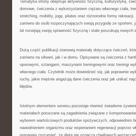
Tematyka strony obejmuje aktywność fizyczną, kulturystykę, ćwicz
domowe, ćwiczenia z wykorzystaniem ciężaru własnego ciała, tren
stretching, mobility, jogę, pilates oraz różnorodne formy rekreacji.
zarówno do osób rozpoczynających swoją przygodę ze sportem, jak
lat rozwijają swoją sprawność fizyczną i stale poszukują nowych in
Dużą część publikacji stanowią materiały dotyczące ćwiczeń, k
zarówno na siłowni, jak i w domu. Opisywane są ćwiczenia z hant
oporowymi, sztangami, maszynami treningowymi oraz treningi wy
własnego ciała. Czytelnik może dowiedzieć się, jak poprawnie 
ruchy, jakie mięśnie angażują dane ćwiczenia oraz jak unikać naj
błędów.
Istotnym elementem serwisu pozostaje również świadome żywien
materiałach poruszane są zagadnienia związane z komponowanie
wyborem wartościowych produktów spożywczych, odpowiednim b
nawodnieniem organizmu oraz wspieraniem regeneracji poprzez wł
pomagają zrozumieć, że dieta nie oznacza chwilowych wyrzeczeń,