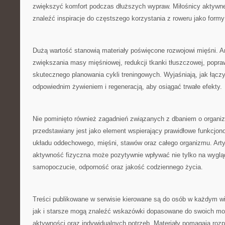
zwiększyć komfort podczas dłuższych wypraw. Miłośnicy aktyw
znaleźć inspiracje do częstszego korzystania z roweru jako form
Dużą wartość stanowią materiały poświęcone rozwojowi mięśni. A
zwiększania masy mięśniowej, redukcji tkanki tłuszczowej, popraw
skutecznego planowania cykli treningowych. Wyjaśniają, jak łącz
odpowiednim żywieniem i regeneracją, aby osiągać trwałe efekty.
Nie pominięto również zagadnień związanych z dbaniem o organi
przedstawiany jest jako element wspierający prawidłowe funkcjon
układu oddechowego, mięśni, stawów oraz całego organizmu. Arty
aktywność fizyczna może pozytywnie wpływać nie tylko na wygląd
samopoczucie, odporność oraz jakość codziennego życia.
Treści publikowane w serwisie kierowane są do osób w każdym w
jak i starsze mogą znaleźć wskazówki dopasowane do swoich mo
aktywności oraz indywidualnych potrzeb. Materiały pomagają roz