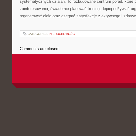
systematycznych działań. To rozbudowane centrum porad, które 
zainteresowania, świadomie planować treningi, lepiej odżywiać or
regenerować ciało oraz czerpać satysfakcję z aktywnego i zdrowe
CATEGORIES:
NIERUCHOMOŚCI
Comments are closed.