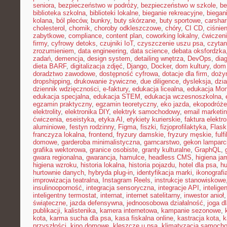
seniora
,
bezpieczeństwo w podróży
,
bezpieczeństwo w szkole
,
be
biblioteka szkolna
,
biblioteki lokalne
,
bieganie rekreacyjne
,
biegani
kolana
,
ból pleców
,
bunkry
,
buty skórzane
,
buty sportowe
,
carshar
cholesterol
,
chomik
,
choroby odkleszczowe
,
chóry
,
CI CD
,
ciśnien
zabytkowe
,
compliance
,
content plan
,
coworking lokalny
,
ćwiczeni
firmy
,
cyfrowy detoks
,
czujniki IoT
,
czyszczenie uszu psa
,
czytan
zrozumieniem
,
data engineering
,
data science
,
debata oksfordzka
zadań
,
demencja
,
design system
,
detailing wnętrza
,
DevOps
,
dia
dieta BARF
,
digitalizacja zdjęć
,
Django
,
Docker
,
dom kultury
,
dom 
doradztwo zawodowe
,
dostępność cyfrowa
,
dotacje dla firm
,
doży
dropshipping
,
drukowanie żywiczne
,
due diligence
,
dysleksja
,
dzia
dziennik wdzięczności
,
e-faktury
,
edukacja licealna
,
edukacja Mon
edukacja specjalna
,
edukacja STEM
,
edukacja wczesnoszkolna
,
egzamin praktyczny
,
egzamin teoretyczny
,
eko jazda
,
ekopodróże
elektrolity
,
elektronika DIY
,
elektryk samochodowy
,
email marketi
ćwiczenia
,
eseistyka
,
etyka AI
,
etykiety kurierskie
,
faktura elektr
aluminiowe
,
festyn rodzinny
,
Figma
,
fiszki
,
fizjoprofilaktyka
,
Flask
franczyza lokalna
,
frontend
,
fryzury damskie
,
fryzury męskie
,
fulf
domowe
,
garderoba minimalistyczna
,
garncarstwo
,
gekon lamparc
grafika wektorowa
,
granice osobiste
,
granty kulturalne
,
GraphQL
,
gwara regionalna
,
gwarancja
,
hamulce
,
headless CMS
,
higiena ja
higiena wzroku
,
historia lokalna
,
historia pojazdu
,
hotel dla psa
,
hu
hurtownie danych
,
hybryda plug-in
,
identyfikacja marki
,
ikonografi
improwizacja teatralna
,
Instagram Reels
,
instrukcje stanowiskowe
insulinooporność
,
integracja sensoryczna
,
integracje API
,
intelig
inteligentny termostat
,
internat
,
internet satelitarny
,
inwestor anioł
świąteczne
,
jazda defensywna
,
jednoosobowa działalność
,
joga d
publikacji
,
kalistenika
,
kamera internetowa
,
kampanie sezonowe
,
kota
,
karma sucha dla psa
,
kasa fiskalna online
,
kastracja kota
,
k
przyszłości
,
kino domowe
,
kleszcze u psa
,
klimatyzacja samoch