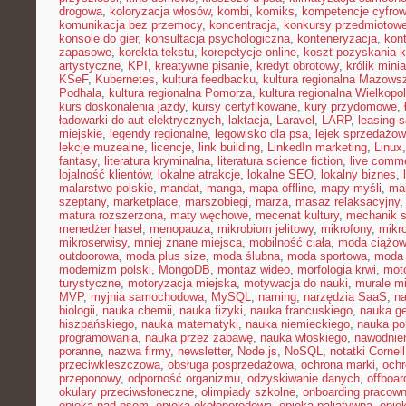
drogowa
,
koloryzacja włosów
,
kombi
,
komiks
,
kompetencje cyfro
komunikacja bez przemocy
,
koncentracja
,
konkursy przedmiotow
konsole do gier
,
konsultacja psychologiczna
,
konteneryzacja
,
kon
zapasowe
,
korekta tekstu
,
korepetycje online
,
koszt pozyskania k
artystyczne
,
KPI
,
kreatywne pisanie
,
kredyt obrotowy
,
królik mini
KSeF
,
Kubernetes
,
kultura feedbacku
,
kultura regionalna Mazows
Podhala
,
kultura regionalna Pomorza
,
kultura regionalna Wielkopol
kurs doskonalenia jazdy
,
kursy certyfikowane
,
kury przydomowe
,
ładowarki do aut elektrycznych
,
laktacja
,
Laravel
,
LARP
,
leasing 
miejskie
,
legendy regionalne
,
legowisko dla psa
,
lejek sprzedażow
lekcje muzealne
,
licencje
,
link building
,
LinkedIn marketing
,
Linux
fantasy
,
literatura kryminalna
,
literatura science fiction
,
live comm
lojalność klientów
,
lokalne atrakcje
,
lokalne SEO
,
lokalny biznes
,
malarstwo polskie
,
mandat
,
manga
,
mapa offline
,
mapy myśli
,
mar
szeptany
,
marketplace
,
marszobiegi
,
marża
,
masaż relaksacyjny
matura rozszerzona
,
maty węchowe
,
mecenat kultury
,
mechanik 
menedżer haseł
,
menopauza
,
mikrobiom jelitowy
,
mikrofony
,
mikr
mikroserwisy
,
mniej znane miejsca
,
mobilność ciała
,
moda ciążo
outdoorowa
,
moda plus size
,
moda ślubna
,
moda sportowa
,
moda 
modernizm polski
,
MongoDB
,
montaż wideo
,
morfologia krwi
,
moto
turystyczne
,
motoryzacja miejska
,
motywacja do nauki
,
murale mi
MVP
,
myjnia samochodowa
,
MySQL
,
naming
,
narzędzia SaaS
,
na
biologii
,
nauka chemii
,
nauka fizyki
,
nauka francuskiego
,
nauka ge
hiszpańskiego
,
nauka matematyki
,
nauka niemieckiego
,
nauka po
programowania
,
nauka przez zabawę
,
nauka włoskiego
,
nawodnie
poranne
,
nazwa firmy
,
newsletter
,
Node.js
,
NoSQL
,
notatki Cornell
przeciwkleszczowa
,
obsługa posprzedażowa
,
ochrona marki
,
ochr
przeponowy
,
odporność organizmu
,
odzyskiwanie danych
,
offboar
okulary przeciwsłoneczne
,
olimpiady szkolne
,
onboarding pracown
opieka nad psem
,
opieka okołoporodowa
,
opieka paliatywna
,
opie