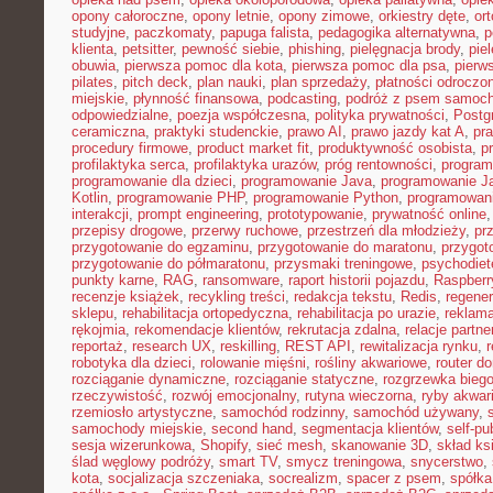
opony całoroczne
,
opony letnie
,
opony zimowe
,
orkiestry dęte
,
or
studyjne
,
paczkomaty
,
papuga falista
,
pedagogika alternatywna
,
p
klienta
,
petsitter
,
pewność siebie
,
phishing
,
pielęgnacja brody
,
pie
obuwia
,
pierwsza pomoc dla kota
,
pierwsza pomoc dla psa
,
pierw
pilates
,
pitch deck
,
plan nauki
,
plan sprzedaży
,
płatności odroczo
miejskie
,
płynność finansowa
,
podcasting
,
podróż z psem samoc
odpowiedzialne
,
poezja współczesna
,
polityka prywatności
,
Postg
ceramiczna
,
praktyki studenckie
,
prawo AI
,
prawo jazdy kat A
,
pr
procedury firmowe
,
product market fit
,
produktywność osobista
,
p
profilaktyka serca
,
profilaktyka urazów
,
próg rentowności
,
program
programowanie dla dzieci
,
programowanie Java
,
programowanie Ja
Kotlin
,
programowanie PHP
,
programowanie Python
,
programowani
interakcji
,
prompt engineering
,
prototypowanie
,
prywatność online
przepisy drogowe
,
przerwy ruchowe
,
przestrzeń dla młodzieży
,
pr
przygotowanie do egzaminu
,
przygotowanie do maratonu
,
przygot
przygotowanie do półmaratonu
,
przysmaki treningowe
,
psychodiet
punkty karne
,
RAG
,
ransomware
,
raport historii pojazdu
,
Raspberr
recenzje książek
,
recykling treści
,
redakcja tekstu
,
Redis
,
regener
sklepu
,
rehabilitacja ortopedyczna
,
rehabilitacja po urazie
,
reklama
rękojmia
,
rekomendacje klientów
,
rekrutacja zdalna
,
relacje partne
reportaż
,
research UX
,
reskilling
,
REST API
,
rewitalizacja rynku
,
robotyka dla dzieci
,
rolowanie mięśni
,
rośliny akwariowe
,
router d
rozciąganie dynamiczne
,
rozciąganie statyczne
,
rozgrzewka bieg
rzeczywistość
,
rozwój emocjonalny
,
rutyna wieczorna
,
ryby akwar
rzemiosło artystyczne
,
samochód rodzinny
,
samochód używany
,
samochody miejskie
,
second hand
,
segmentacja klientów
,
self-pu
sesja wizerunkowa
,
Shopify
,
sieć mesh
,
skanowanie 3D
,
skład ks
ślad węglowy podróży
,
smart TV
,
smycz treningowa
,
snycerstwo
,
kota
,
socjalizacja szczeniaka
,
socrealizm
,
spacer z psem
,
spółka