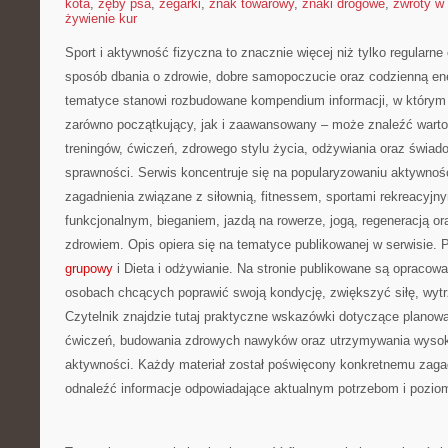
kota
,
zęby psa
,
zegarki
,
znak towarowy
,
znaki drogowe
,
zwroty w 
żywienie kur
Sport i aktywność fizyczna to znacznie więcej niż tylko regularne 
sposób dbania o zdrowie, dobre samopoczucie oraz codzienną ene
tematyce stanowi rozbudowane kompendium informacji, w którym 
zarówno początkujący, jak i zaawansowany – może znaleźć warto
treningów, ćwiczeń, zdrowego stylu życia, odżywiania oraz świad
sprawności. Serwis koncentruje się na popularyzowaniu aktywnośc
zagadnienia związane z siłownią, fitnessem, sportami rekreacyjny
funkcjonalnym, bieganiem, jazdą na rowerze, jogą, regeneracją 
zdrowiem. Opis opiera się na tematyce publikowanej w serwisie.
grupowy
i Dieta i odżywianie. Na stronie publikowane są opracow
osobach chcących poprawić swoją kondycję, zwiększyć siłę, wyt
Czytelnik znajdzie tutaj praktyczne wskazówki dotyczące planowa
ćwiczeń, budowania zdrowych nawyków oraz utrzymywania wysokie
aktywności. Każdy materiał został poświęcony konkretnemu zagad
odnaleźć informacje odpowiadające aktualnym potrzebom i pozi