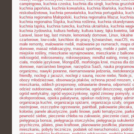
campingowa
,
kuchnia czeska
,
kuchnia dla singli
,
kuchnia gruzińs
kuchnia japońska
,
kuchnia koreańska
,
kuchnia libańska
,
kuchnia
niskobudżetowa
,
kuchnia peruwiańska
,
kuchnia portugalska
,
kuch
kuchnia regionalna Małopolski
,
kuchnia regionalna Mazur
,
kuchnia
kuchnia regionalna Śląska
,
kuchnia roślinna
,
kuchnia skandynaw
kuchnia tajska
,
kuchnia turecka
,
kuchnia ukraińska
,
kuchnia węgi
kuchnia żydowska
,
kultura herbaty
,
kultura kawy
,
łąka kwietna
,
la
Laravel
,
laser tag
,
last minute
,
lemoniady domowe
,
Linux
,
lokalne
czarterowe
,
low-code
,
lunchbox do pracy
,
łyżwiarstwo
,
macOS
,
m
małe remonty
,
malowanie mebli
,
malowanie po numerach
,
mapa of
domowe
,
masaż relaksacyjny
,
masaż sportowy
,
meble z palet
,
me
miejskie rośliny
,
mieszkanie wynajmowane
,
mieszkanie z balkon
mikroogród
,
mikroserwisy
,
mikrowyprawy
,
mindful eating
,
mniej z
ciała
,
modele językowe
,
MongoDB
,
morfologia krwi
,
muzea dla dzi
domowe
,
narciarstwo biegowe
,
narzędzia SaaS
,
nauka programow
organizmu
,
nawyki poranne
,
niemarnowanie jedzenia
,
nietoleranc
friendly
,
noclegi z jacuzzi
,
noclegi z sauną
,
nocne niebo
,
Node.js
,
obozy młodzieżowe
,
obserwacja ptaków
,
ochrona przed mrozem
,
mieszkania
,
oddech przeponowy
,
odnawianie drewna
,
odporność 
odzież outdoorowa
,
odżywianie seniorów
,
ogród deszczowy
,
ogród
ogród wertykalny
,
ogród wypoczynkowy
,
ogród zimowy pomysły
,
o
okołoporodowa
,
opieka paliatywna
,
opiekun rodzinny
,
opłaty admin
organizacja kuchni
,
organizacja spiżarni
,
organizacja szafy
,
origa
nastrojowe
,
oszczędne ogrzewanie
,
paintball
,
pakowanie plecaka
kolorów
,
panele akustyczne
,
parki linowe
,
parki tematyczne
,
parki
pewność siebie
,
pieczenie chleba na zakwasie
,
pieczenie ciast
,
p
pielęgnacja bonsai
,
pielęgnacja storczyków
,
pielęgnacja sukulent
psychiczna
,
pilates
,
piwo kraftowe
,
planowanie posiłków
,
planowa
mieszkaniu
,
pobyty lecznicze
,
podatek od nieruchomości
,
podróż
aktywne
,
podróże budżetowe
,
podróże edukacyjne
,
podróże kam