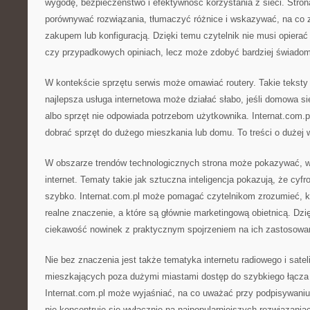
wygodę, bezpieczeństwo i efektywność korzystania z sieci. Str
porównywać rozwiązania, tłumaczyć różnice i wskazywać, na co
zakupem lub konfiguracją. Dzięki temu czytelnik nie musi opierać
czy przypadkowych opiniach, lecz może zdobyć bardziej świado
W kontekście sprzętu serwis może omawiać routery. Takie teksty
najlepsza usługa internetowa może działać słabo, jeśli domowa si
albo sprzęt nie odpowiada potrzebom użytkownika. Internat.com.
dobrać sprzęt do dużego mieszkania lub domu. To treści o dużej w
W obszarze trendów technologicznych strona może pokazywać, w
internet. Tematy takie jak sztuczna inteligencja pokazują, że cyfr
szybko. Internat.com.pl może pomagać czytelnikom zrozumieć, k
realne znaczenie, a które są głównie marketingową obietnicą. Dz
ciekawość nowinek z praktycznym spojrzeniem na ich zastosowa
Nie bez znaczenia jest także tematyka internetu radiowego i satel
mieszkających poza dużymi miastami dostęp do szybkiego łącz
Internat.com.pl może wyjaśniać, na co uważać przy podpisywani
nie koncentruje się wyłącznie na najpopularniejszych rozwiązania