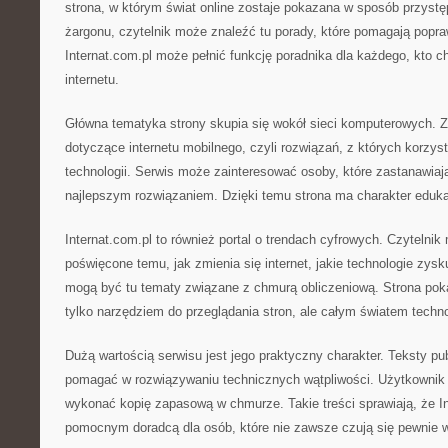
strona, w którym świat online zostaje pokazana w sposób przyst
żargonu, czytelnik może znaleźć tu porady, które pomagają popra
Internat.com.pl może pełnić funkcję poradnika dla każdego, kto c
internetu.
Główna tematyka strony skupia się wokół sieci komputerowych. Zna
dotyczące internetu mobilnego, czyli rozwiązań, z których korzys
technologii. Serwis może zainteresować osoby, które zastanawiają
najlepszym rozwiązaniem. Dzięki temu strona ma charakter eduka
Internat.com.pl to również portal o trendach cyfrowych. Czytelnik 
poświęcone temu, jak zmienia się internet, jakie technologie zys
mogą być tu tematy związane z chmurą obliczeniową. Strona pokaz
tylko narzędziem do przeglądania stron, ale całym światem technolo
Dużą wartością serwisu jest jego praktyczny charakter. Teksty p
pomagać w rozwiązywaniu technicznych wątpliwości. Użytkownik 
wykonać kopię zapasową w chmurze. Takie treści sprawiają, że I
pomocnym doradcą dla osób, które nie zawsze czują się pewnie 