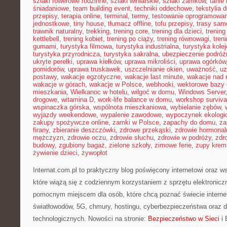
szlaki rowerowe rodzinne
,
szlaki winiarskie
,
szlaki zamków
,
tanie 
śniadaniowe
,
team building event
,
techniki oddechowe
,
tekstylia
przepisy
,
terapia online
,
terminal
,
termy
,
testowanie oprogramowan
jednostkowe
,
tiny house
,
tłumacz offline
,
tofu przepisy
,
trasy sa
trawnik naturalny
,
trekking
,
trening core
,
trening dla dzieci
,
trening
kettlebell
,
trening kobiet
,
trening po ciąży
,
trening równowagi
,
tren
gumami
,
turystyka filmowa
,
turystyka industrialna
,
turystyka kole
turystyka przyrodnicza
,
turystyka sakralna
,
ubezpieczenie podróż
ukryte perełki
,
uprawa kiełków
,
uprawa mikroliści
,
uprawa ogórków
pomidorów
,
uprawa truskawek
,
uszczelnianie okien
,
uważność
,
uz
postawy
,
wakacje egzotyczne
,
wakacje last minute
,
wakacje nad
wakacje w górach
,
wakacje w Polsce
,
webhooki
,
wektorowe bazy
mieszkania
,
Wielkanoc w hotelu
,
wilgoć w domu
,
Windows Server
drogowe
,
witamina D
,
work-life balance w domu
,
workshop surviva
wspinaczka górska
,
wspólnota mieszkaniowa
,
wybielanie zębów
,
wyjazdy weekendowe
,
wypalenie zawodowe
,
wypoczynek ekologi
zakupy spożywcze online
,
zamki w Polsce
,
zapachy do domu
,
za
firany
,
zbieranie deszczówki
,
zdrowe przekąski
,
zdrowie hormonal
mężczyzn
,
zdrowie oczu
,
zdrowie słuchu
,
zdrowie w podróży
,
zdr
budowy
,
zgubiony bagaż
,
zielone szkoły
,
zimowe ferie
,
zupy krem
żywienie dzieci
,
żywopłot
Internat.com.pl to praktyczny blog poświęcony internetowi oraz 
które wiążą się z codziennym korzystaniem z sprzętu elektronic
pomocnym miejscem dla osób, które chcą poznać świecie interne
światłowodów, 5G, chmury, hostingu, cyberbezpieczeństwa oraz
technologicznych. Nowości na stronie:
Bezpieczeństwo w Sieci
i 