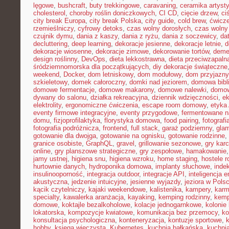
lęgowe
,
bushcraft
,
buty trekkingowe
,
caravaning
,
ceramika artyst
cholesterol
,
choroby roślin doniczkowych
,
CI CD
,
cięcie drzew
,
ci
city break Europa
,
city break Polska
,
city guide
,
cold brew
,
ćwicze
rzemieślniczy
,
cyfrowy detoks
,
czas wolny dorosłych
,
czas wolny 
czujnik dymu
,
dania z kaszy
,
dania z ryżu
,
dania z soczewicy
,
da
decluttering
,
deep learning
,
dekoracje jesienne
,
dekoracje letnie
,
d
dekoracje wiosenne
,
dekoracje zimowe
,
dekorowanie tortów
,
deme
design roślinny
,
DevOps
,
dieta lekkostrawna
,
dieta przeciwzapaln
śródziemnomorska dla początkujących
,
diy dekoracje świąteczne
weekend
,
Docker
,
dom letniskowy
,
dom modułowy
,
dom przyjazny
szkieletowy
,
domek całoroczny
,
domki nad jeziorem
,
domowa bibl
domowe fermentacje
,
domowe makarony
,
domowe nalewki
,
domow
dywany do salonu
,
działka rekreacyjna
,
dziennik wdzięczności
,
e
elektrolity
,
ergonomiczne ćwiczenia
,
escape room domowy
,
etyka 
eventy firmowe integracyjne
,
eventy przygodowe
,
fermentowane n
domu
,
fizjoprofilaktyka
,
florystyka domowa
,
food pairing
,
fotografi
fotografia podróżnicza
,
frontend
,
full stack
,
garaż podziemny
,
gla
gotowanie dla dwojga
,
gotowanie na ognisku
,
gotowanie rodzinne
,
granice osobiste
,
GraphQL
,
gravel
,
grillowanie sezonowe
,
gry kar
online
,
gry planszowe strategiczne
,
gry zespołowe
,
hamakowanie
jamy ustnej
,
higiena snu
,
higiena wzroku
,
home staging
,
hostele r
hurtownie danych
,
hydroponika domowa
,
implanty słuchowe
,
inde
insulinooporność
,
integracja outdoor
,
integracje API
,
inteligencja 
akustyczna
,
jedzenie intuicyjne
,
jesienne wyjazdy
,
jeziora w Pols
kącik czytelniczy
,
kajaki weekendowe
,
kalistenika
,
kampery
,
karm
specialty
,
kawalerka aranżacja
,
kayaking
,
kemping rodzinny
,
kemp
domowe
,
koktajle bezalkoholowe
,
kolacje jednogarnkowe
,
kolonie 
lokatorska
,
kompozycje kwiatowe
,
komunikacja bez przemocy
,
ko
konsultacja psychologiczna
,
konteneryzacja
,
kontuzje sportowe
,
hobby
,
księga wieczysta
,
Kubernetes
,
kuchnia bałkańska
,
kuchnia