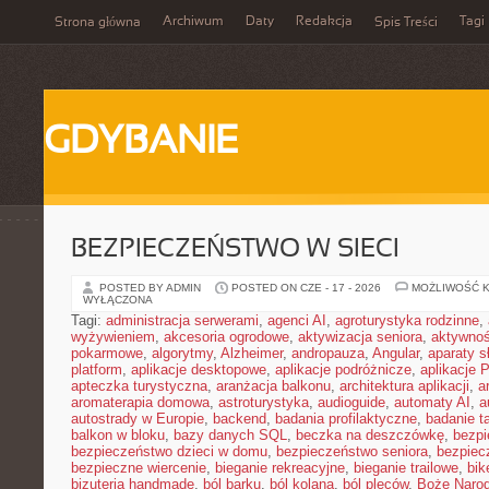
Archiwum
Daty
Redakcja
Tagi
Strona główna
Spis Treści
GDYBANIE
BEZPIECZEŃSTWO W SIECI
POSTED BY ADMIN
POSTED ON CZE - 17 - 2026
MOŻLIWOŚĆ 
WYŁĄCZONA
Tagi:
administracja serwerami
,
agenci AI
,
agroturystyka rodzinne
,
wyżywieniem
,
akcesoria ogrodowe
,
aktywizacja seniora
,
aktywnoś
pokarmowe
,
algorytmy
,
Alzheimer
,
andropauza
,
Angular
,
aparaty 
platform
,
aplikacje desktopowe
,
aplikacje podróżnicze
,
aplikacje
apteczka turystyczna
,
aranżacja balkonu
,
architektura aplikacji
,
a
aromaterapia domowa
,
astroturystyka
,
audioguide
,
automaty AI
,
a
autostrady w Europie
,
backend
,
badania profilaktyczne
,
badanie t
balkon w bloku
,
bazy danych SQL
,
beczka na deszczówkę
,
bezpi
bezpieczeństwo dzieci w domu
,
bezpieczeństwo seniora
,
bezpiec
bezpieczne wiercenie
,
bieganie rekreacyjne
,
bieganie trailowe
,
bik
bizuteria handmade
,
ból barku
,
ból kolana
,
ból pleców
,
Boże Naro