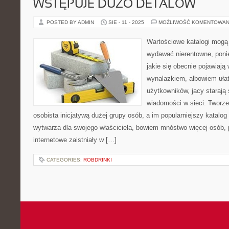
WSTĘPUJE DUŻO DETALÓW
POSTED BY ADMIN
SIE - 11 - 2025
MOŻLIWOŚĆ KOMENTOWAN
Wartościowe katalogi mogą 
wydawać nierentowne, ponie
jakie się obecnie pojawiają
wynalazkiem, albowiem ułat
użytkowników, jacy starają
wiadomości w sieci. Tworzen
osobista inicjatywą dużej grupy osób, a im popularniejszy katalog
wytwarza dla swojego właściciela, bowiem mnóstwo więcej osób, p
internetowe zaistniały w […]
CATEGORIES:
ROBDRINKI