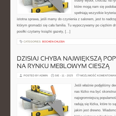
trudny wybór, chociaż na ry
które mogą nam się podobać
spełniają wszystkie kryteria
istotna sprawa, jeśli mamy do czynienia z salonem, jest to nadr
którym gromadzi się cała familia. Tu wypoczywamy po ciężkim dn
posiłki czytamy książki gazety, […]
CATEGORIES:
BOCHEN-CHLEBA
DZISIAJ CHYBA NAJWIĘKSZĄ PO
NA RYNKU MEBLOWYM CIESZĄ
POSTED BY ADMIN
SIE - 11 - 2025
MOŻLIWOŚĆ KOMENTOWAN
Jeśli właśnie podjęliśmy de
nas łóżko ma być skonstr
najogromniejszą popularno
radują się łóżka, które to s
jakim jest drewno. Wiadomo