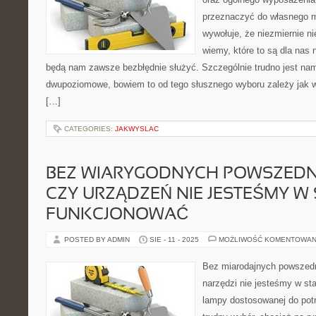
przeznaczyć do własnego m
wywołuje, że niezmiernie ni
wiemy, które to są dla nas n
będą nam zawsze bezbłędnie służyć. Szczególnie trudno jest na
dwupoziomowe, bowiem to od tego słusznego wyboru zależy jak
[…]
CATEGORIES:
JAKWYSLAC
BEZ WIARYGODNYCH POWSZEDN
CZY URZĄDZEŃ NIE JESTEŚMY W 
FUNKCJONOWAĆ
POSTED BY ADMIN
SIE - 11 - 2025
MOŻLIWOŚĆ KOMENTOWAN
Bez miarodajnych powszedn
narzędzi nie jesteśmy w sta
lampy dostosowanej do pot