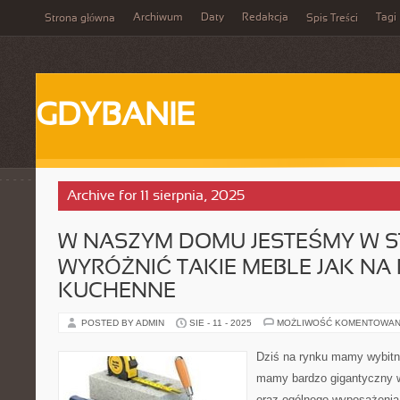
Archiwum
Daty
Redakcja
Tagi
Strona główna
Spis Treści
GDYBANIE
Archive for 11 sierpnia, 2025
W NASZYM DOMU JESTEŚMY W S
WYRÓŻNIĆ TAKIE MEBLE JAK NA
KUCHENNE
POSTED BY ADMIN
SIE - 11 - 2025
MOŻLIWOŚĆ KOMENTOWAN
Dziś na rynku mamy wybitni
mamy bardzo gigantyczny w
oraz ogólnego wyposażenia,