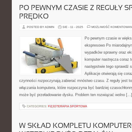
PO PEWNYM CZASIE Z REGUŁY S
PRĘDKO
POSTED BY ADMIN
SIE - 11 - 2025
MOŻLIWOŚĆ KOMENTOWAN
Po pewnym czasie w więks
ekspresowo Po miarodajny
wypadków sprawny oraz eks
komputer nastręcza coraz t
następstwie tego sprawdź 
Aplikacje otwierają się cora
czynności rozpoczynają zabierać mnóstwo czasu. Z reguły jest t
włączania komputera, które rozpoczyna być bardziej czasochło
może być przeładowanie dysku. Problem ten rozwiązać wolno […
CATEGORIES:
FIZJOTERAPIA SPORTOWA
W SKŁAD KOMPLETU KOMPUTE