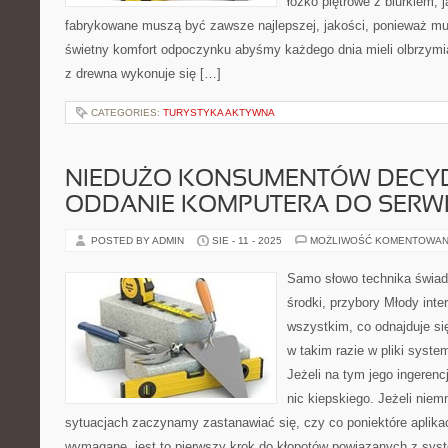
łóżko piętrowe z biurkiem, j
fabrykowane muszą być zawsze najlepszej, jakości, ponieważ 
świetny komfort odpoczynku abyśmy każdego dnia mieli olbrzymią 
z drewna wykonuje się […]
CATEGORIES:
TURYSTYKA AKTYWNA
NIEDUŻO KONSUMENTÓW DECYD
ODDANIE KOMPUTERA DO SERW
POSTED BY ADMIN
SIE - 11 - 2025
MOŻLIWOŚĆ KOMENTOWAN
Samo słowo technika świad
środki, przybory Młody inte
wszystkim, co odnajduje si
w takim razie w pliki syste
Jeżeli na tym jego ingerenc
nic kiepskiego. Jeżeli niem
sytuacjach zaczynamy zastanawiać się, czy co poniektóre aplikac
wymagane, jest to pierwszy krok do kłopotów powiązanych z sy