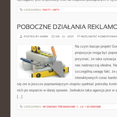
CATEGORIES:
FAKTY I MITY
POBOCZNE DZIAŁANIA REKLAM
POSTED BY ADMIN
SIE - 11 - 2025
MOŻLIWOŚĆ KOMENTOWAN
Na czym bazuje projekt Go
propozycje mogą być popra
przyznać, że taka sytuacja 
nas nadzwyczaj idealna. N
szczególną uwagę fakt, że 
interaktywnych coraz bardzi
się oni w jeszcze poprawniejszym stopniu spełniać potrzeby kont
nich po wsparcie w danej sprawie. Jednakże taka agencja jest w
[…]
CATEGORIES:
WYZWANIA TRENINGOWE 7-, 14- I 30-DNIOWE